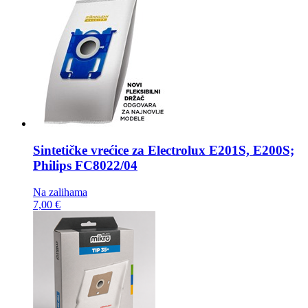
Sintetičke vrećice za
Electrolux E201S, E200S;
Philips FC8022/04
Na zalihama
7,00 €