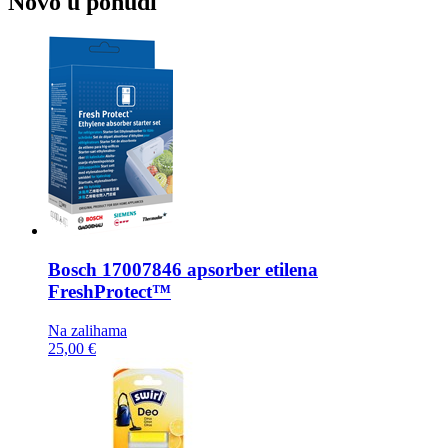
Novo u ponudi
Bosch
17007846 apsorber etilena
FreshProtect™
Na zalihama
25,00 €