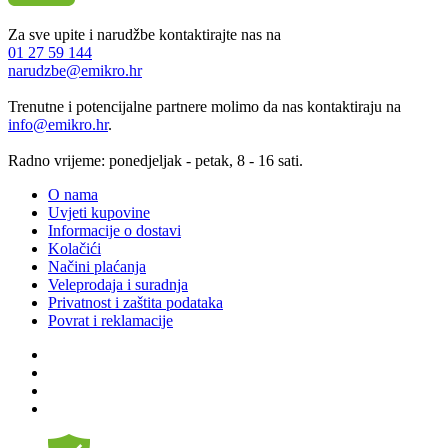
Za sve upite i narudžbe kontaktirajte nas na
01 27 59 144
narudzbe@emikro.hr
Trenutne i potencijalne partnere molimo da nas kontaktiraju na
info@emikro.hr
.
Radno vrijeme: ponedjeljak - petak, 8 - 16 sati.
O nama
Uvjeti kupovine
Informacije o dostavi
Kolačići
Načini plaćanja
Veleprodaja i suradnja
Privatnost i zaštita podataka
Povrat i reklamacije