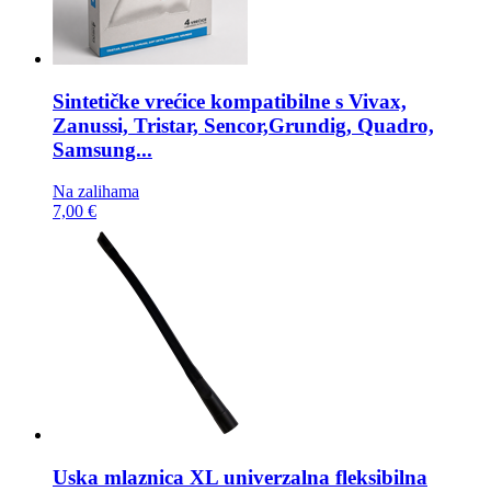
Sintetičke vrećice kompatibilne s
Vivax,
Zanussi, Tristar, Sencor,Grundig, Quadro,
Samsung...
Na zalihama
7,00 €
Uska mlaznica
XL univerzalna fleksibilna