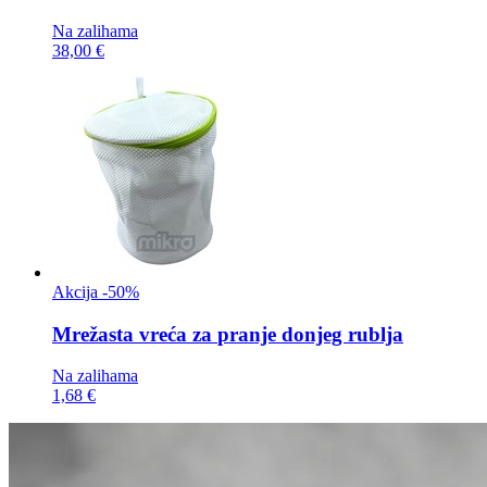
Na zalihama
38,00 €
Akcija -50%
Mrežasta vreća za
pranje donjeg rublja
Na zalihama
1,68 €