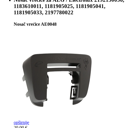
1183610011, 1181905025, 1181905041,
1181905033, 2197780022
Nosač vrećice AE0048
opširnije
20,00 €