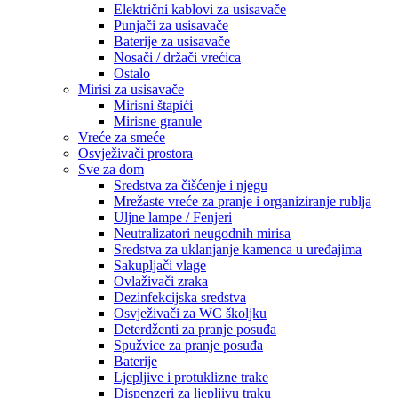
Električni kablovi za usisavače
Punjači za usisavače
Baterije za usisavače
Nosači / držači vrećica
Ostalo
Mirisi za usisavače
Mirisni štapići
Mirisne granule
Vreće za smeće
Osvježivači prostora
Sve za dom
Sredstva za čišćenje i njegu
Mrežaste vreće za pranje i organiziranje rublja
Uljne lampe / Fenjeri
Neutralizatori neugodnih mirisa
Sredstva za uklanjanje kamenca u uređajima
Sakupljači vlage
Ovlaživači zraka
Dezinfekcijska sredstva
Osvježivači za WC školjku
Deterdženti za pranje posuđa
Spužvice za pranje posuđa
Baterije
Ljepljive i protuklizne trake
Dispenzeri za ljepljivu traku