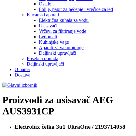
Ostalo
Folije, papir za pečenje i vrećice za led
Kućanski aparati
Električna kuhala za vodu
Usisavači
Vrčevi za filtriranje vode
Ledomati
Kuhinjske vage
Aparati za vakumiranje
Daljinski upravljači
Posebna ponuda
Daljinski upravljači
O nama
Dostava
Proizvodi za usisavač
AEG
AUS3931CP
Electrolux četka
3u1 UltraOne / 2193714058