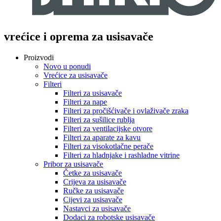
vrećice i oprema za usisavače
Proizvodi
Novo u ponudi
Vrećice za usisavače
Filteri
Filteri za usisavače
Filteri za nape
Filteri za pročišćivače i ovlaživače zraka
Filteri za sušilice rublja
Filteri za ventilacijske otvore
Filteri za aparate za kavu
Filteri za visokotlačne perače
Filteri za hladnjake i rashladne vitrine
Pribor za usisavače
Četke za usisavače
Crijeva za usisavače
Ručke za usisavače
Cijevi za usisavače
Nastavci za usisavače
Dodaci za robotske usisavače