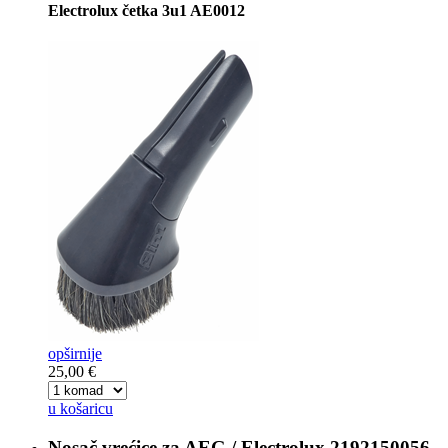
Electrolux četka 3u1 AE0012
opširnije
25,00 €
u košaricu
Nosač vrećice za
AEG / Electrolux 2192150056,