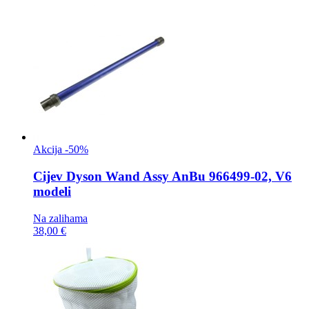
Akcija -50%
Cijev
Dyson Wand Assy AnBu 966499-02, V6
modeli
Na zalihama
38,00 €