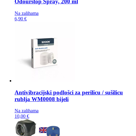
Odourstop Spray, 200 ml
Na zalihama
6,90 €
Antivibracijski podlošci za perilicu / sušilicu
rublja
WM0008 bijeli
Na zalihama
10,00 €