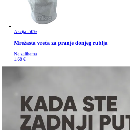
Akcija -50%
Mrežasta vreća za
pranje donjeg rublja
Na zalihama
1,68 €