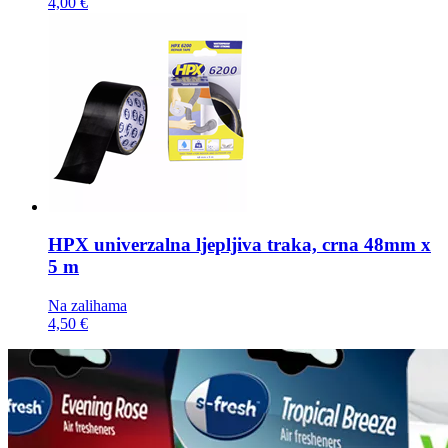
4,00 €
HPX univerzalna ljepljiva traka,
crna 48mm x
5 m
Na zalihama
4,50 €