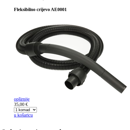
Fleksibilno crijevo AE0001
opširnije
35,00 €
u košaricu