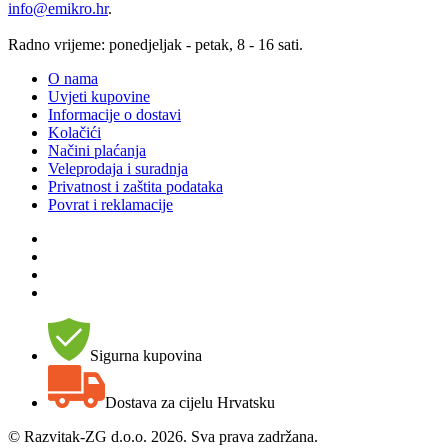
info@emikro.hr
.
Radno vrijeme: ponedjeljak - petak, 8 - 16 sati.
O nama
Uvjeti kupovine
Informacije o dostavi
Kolačići
Načini plaćanja
Veleprodaja i suradnja
Privatnost i zaštita podataka
Povrat i reklamacije
Sigurna kupovina
Dostava za cijelu Hrvatsku
©
Razvitak-ZG d.o.o. 2026. Sva prava zadržana.