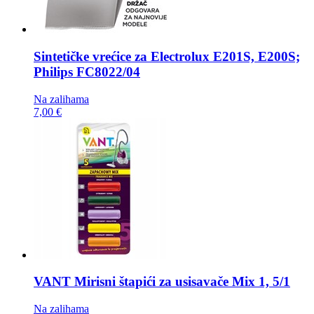
Sintetičke vrećice za
Electrolux E201S, E200S;
Philips FC8022/04
Na zalihama
7,00 €
VANT Mirisni štapići za usisavače
Mix 1, 5/1
Na zalihama