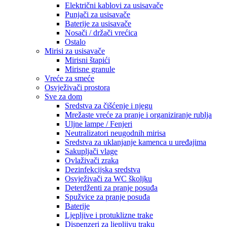
Električni kablovi za usisavače
Punjači za usisavače
Baterije za usisavače
Nosači / držači vrećica
Ostalo
Mirisi za usisavače
Mirisni štapići
Mirisne granule
Vreće za smeće
Osvježivači prostora
Sve za dom
Sredstva za čišćenje i njegu
Mrežaste vreće za pranje i organiziranje rublja
Uljne lampe / Fenjeri
Neutralizatori neugodnih mirisa
Sredstva za uklanjanje kamenca u uređajima
Sakupljači vlage
Ovlaživači zraka
Dezinfekcijska sredstva
Osvježivači za WC školjku
Deterdženti za pranje posuđa
Spužvice za pranje posuđa
Baterije
Ljepljive i protuklizne trake
Dispenzeri za ljepljivu traku