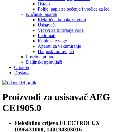
Ostalo
Folije, papir za pečenje i vrećice za led
Kućanski aparati
Električna kuhala za vodu
Usisavači
Vrčevi za filtriranje vode
Ledomati
Kuhinjske vage
Aparati za vakumiranje
Daljinski upravljači
Posebna ponuda
Daljinski upravljači
O nama
Dostava
Proizvodi za usisavač
AEG
CE1905.0
Fleksibilno crijevo
ELECTROLUX
1096431000, 140194303016