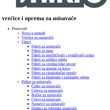
vrećice i oprema za usisavače
Proizvodi
Novo u ponudi
Vrećice za usisavače
Filteri
Filteri za usisavače
Filteri za nape
Filteri za pročišćivače i ovlaživače zraka
Filteri za sušilice rublja
Filteri za ventilacijske otvore
Filteri za aparate za kavu
Filteri za visokotlačne perače
Filteri za hladnjake i rashladne vitrine
Pribor za usisavače
Četke za usisavače
Crijeva za usisavače
Ručke za usisavače
Cijevi za usisavače
Nastavci za usisavače
Dodaci za robotske usisavače