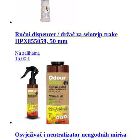
Ručni dispenzer / držač za selotejp trake
HPX855059, 50 mm
Na zalihama
15,00 €
Osvježivač i neutralizator neugodnih mirisa