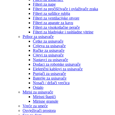
Filteri za nape
Filteri za pročišćivače i ovlaživače zraka
Filteri za sušilice rublja
Filteri za ventilacijske otvore
Filteri za aparate za kavu
Filteri za visokotlačne perače
Filteri za hladnjake i rashladne vitrine
Pribor za usisavače
Četke za usisavače
Crijeva za usisavače
Ručke za usisavače
Cijevi za usisavače
Nastavci za usisavače
Dodaci za robotske usisavače
Električni kablovi za usisavače
Punjači za usisavače
Baterije za usisavače
Nosači / držači vrećica
Ostalo
Mirisi za usisavače
Mirisni štapići
Mirisne granule
Vreće za smeće
Osvježivači prostora