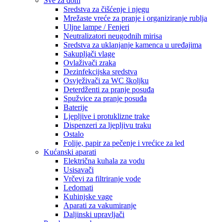
Sve za dom
Sredstva za čišćenje i njegu
Mrežaste vreće za pranje i organiziranje rublja
Uljne lampe / Fenjeri
Neutralizatori neugodnih mirisa
Sredstva za uklanjanje kamenca u uređajima
Sakupljači vlage
Ovlaživači zraka
Dezinfekcijska sredstva
Osvježivači za WC školjku
Deterdženti za pranje posuđa
Spužvice za pranje posuđa
Baterije
Ljepljive i protuklizne trake
Dispenzeri za ljepljivu traku
Ostalo
Folije, papir za pečenje i vrećice za led
Kućanski aparati
Električna kuhala za vodu
Usisavači
Vrčevi za filtriranje vode
Ledomati
Kuhinjske vage
Aparati za vakumiranje
Daljinski upravljači