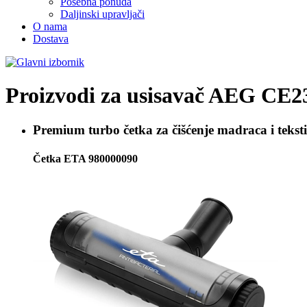
Posebna ponuda
Daljinski upravljači
O nama
Dostava
Proizvodi za usisavač
AEG CE2
Premium turbo četka za čišćenje madraca i tekst
Četka ETA 980000090