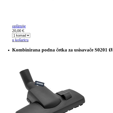
opširnije
20,00 €
u košaricu
Kombinirana podna četka za usisavače
S0201 