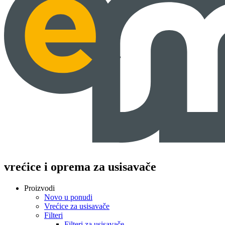
vrećice i oprema za usisavače
Proizvodi
Novo u ponudi
Vrećice za usisavače
Filteri
Filteri za usisavače