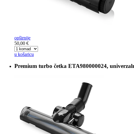
opširnije
50,00 €
u košaricu
Premium turbo četka
ETA980000024, univerzal