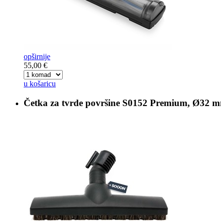
opširnije
55,00 €
u košaricu
Četka za tvrde površine
S0152 Premium, Ø32 m