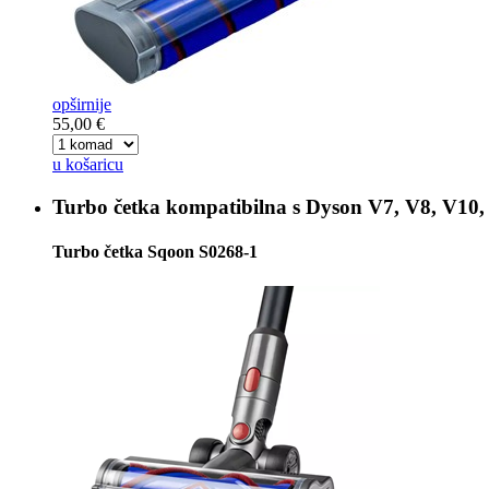
opširnije
55,00 €
u košaricu
Turbo četka kompatibilna s
Dyson V7, V8, V10,
Turbo četka Sqoon S0268-1