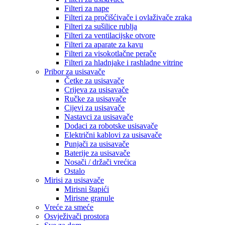
Filteri za nape
Filteri za pročišćivače i ovlaživače zraka
Filteri za sušilice rublja
Filteri za ventilacijske otvore
Filteri za aparate za kavu
Filteri za visokotlačne perače
Filteri za hladnjake i rashladne vitrine
Pribor za usisavače
Četke za usisavače
Crijeva za usisavače
Ručke za usisavače
Cijevi za usisavače
Nastavci za usisavače
Dodaci za robotske usisavače
Električni kablovi za usisavače
Punjači za usisavače
Baterije za usisavače
Nosači / držači vrećica
Ostalo
Mirisi za usisavače
Mirisni štapići
Mirisne granule
Vreće za smeće
Osvježivači prostora