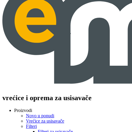
vrećice i oprema za usisavače
Proizvodi
Novo u ponudi
Vrećice za usisavače
Filteri
Filteri za usisavače