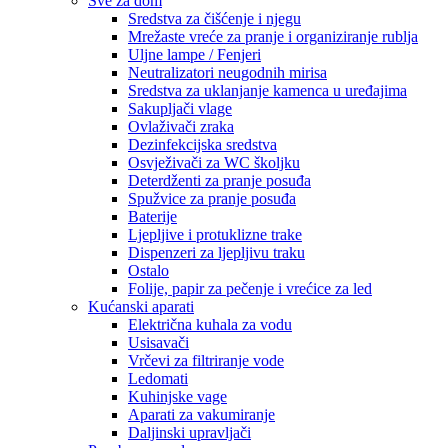
Sve za dom
Sredstva za čišćenje i njegu
Mrežaste vreće za pranje i organiziranje rublja
Uljne lampe / Fenjeri
Neutralizatori neugodnih mirisa
Sredstva za uklanjanje kamenca u uređajima
Sakupljači vlage
Ovlaživači zraka
Dezinfekcijska sredstva
Osvježivači za WC školjku
Deterdženti za pranje posuđa
Spužvice za pranje posuđa
Baterije
Ljepljive i protuklizne trake
Dispenzeri za ljepljivu traku
Ostalo
Folije, papir za pečenje i vrećice za led
Kućanski aparati
Električna kuhala za vodu
Usisavači
Vrčevi za filtriranje vode
Ledomati
Kuhinjske vage
Aparati za vakumiranje
Daljinski upravljači