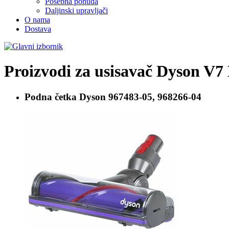
Posebna ponuda
Daljinski upravljači
O nama
Dostava
Proizvodi za usisavač
Dyson V7
Podna četka
Dyson 967483-05, 968266-04