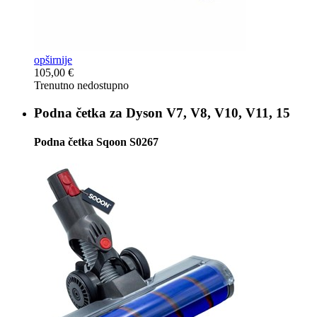
opširnije
105,00 €
Trenutno nedostupno
Podna četka za
Dyson V7, V8, V10, V11, 15
Podna četka Sqoon S0267