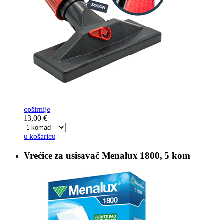
opširnije
13,00 €
u košaricu
Vrećice za usisavač
Menalux 1800, 5 kom