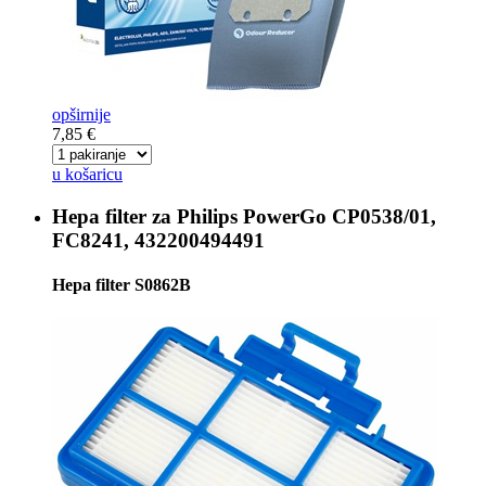
opširnije
7,85 €
u košaricu
Hepa filter za
Philips PowerGo CP0538/01,
FC8241, 432200494491
Hepa filter S0862B