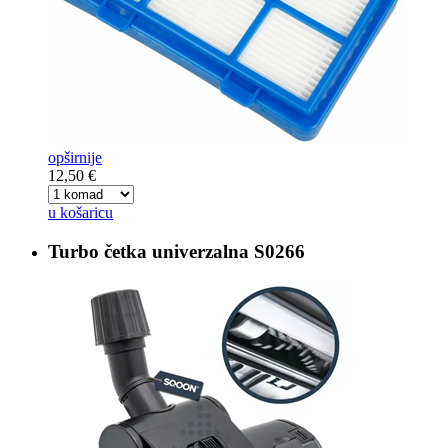
opširnije
12,50 €
u košaricu
Turbo četka
univerzalna S0266