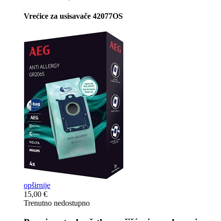
Vrećice za usisavače 42077OS
opširnije
15,00 €
Trenutno nedostupno