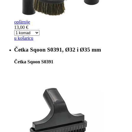
opširnije
13,00 €
u košaricu
Četka
Sqoon S0391, Ø32 i Ø35 mm
Četka Sqoon S0391