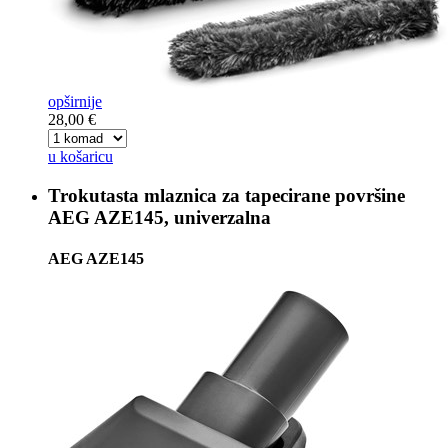
opširnije
28,00 €
u košaricu
Trokutasta mlaznica za tapecirane površine
AEG AZE145, univerzalna
AEG AZE145