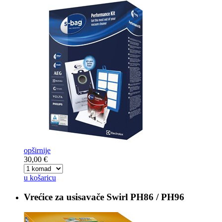
opširnije
30,00 €
u košaricu
Vrećice za usisavače
Swirl PH86 / PH96