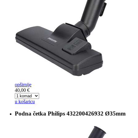
opširnije
40,00 €
u košaricu
Podna četka
Philips 432200426932 Ø35mm