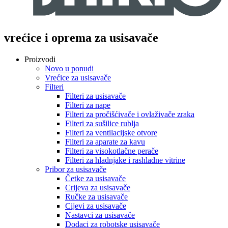
vrećice i oprema za usisavače
Proizvodi
Novo u ponudi
Vrećice za usisavače
Filteri
Filteri za usisavače
Filteri za nape
Filteri za pročišćivače i ovlaživače zraka
Filteri za sušilice rublja
Filteri za ventilacijske otvore
Filteri za aparate za kavu
Filteri za visokotlačne perače
Filteri za hladnjake i rashladne vitrine
Pribor za usisavače
Četke za usisavače
Crijeva za usisavače
Ručke za usisavače
Cijevi za usisavače
Nastavci za usisavače
Dodaci za robotske usisavače