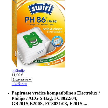
opširnije
11,00 €
u košaricu
Papirnate vrećice kompatibilne s
Electrolux /
Philips / AEG S-Bag, FC8022/04,
GR201S,E200S, FC8021/03, E201S....