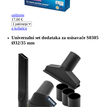
opširnije
17,00 €
u košaricu
Univerzalni set dodataka za usisavače
S0305
Ø32/35 mm