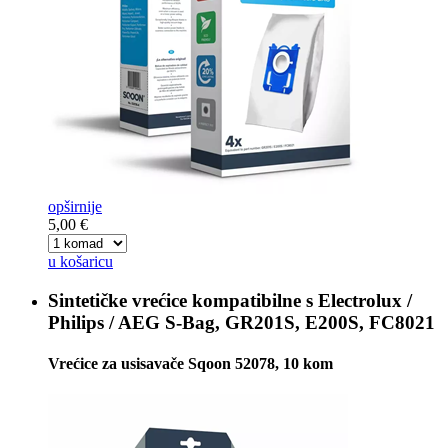
opširnije
5,00 €
u košaricu
Sintetičke vrećice kompatibilne s
Electrolux /
Philips / AEG S-Bag, GR201S, E200S, FC8021
Vrećice za usisavače Sqoon 52078, 10 kom