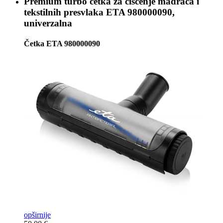
Premium turbo četka za čišćenje madraca i
tekstilnih presvlaka
ETA 980000090,
univerzalna
Četka ETA 980000090
opširnije