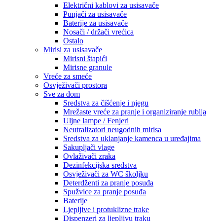
Električni kablovi za usisavače
Punjači za usisavače
Baterije za usisavače
Nosači / držači vrećica
Ostalo
Mirisi za usisavače
Mirisni štapići
Mirisne granule
Vreće za smeće
Osvježivači prostora
Sve za dom
Sredstva za čišćenje i njegu
Mrežaste vreće za pranje i organiziranje rublja
Uljne lampe / Fenjeri
Neutralizatori neugodnih mirisa
Sredstva za uklanjanje kamenca u uređajima
Sakupljači vlage
Ovlaživači zraka
Dezinfekcijska sredstva
Osvježivači za WC školjku
Deterdženti za pranje posuđa
Spužvice za pranje posuđa
Baterije
Ljepljive i protuklizne trake
Dispenzeri za ljepljivu traku