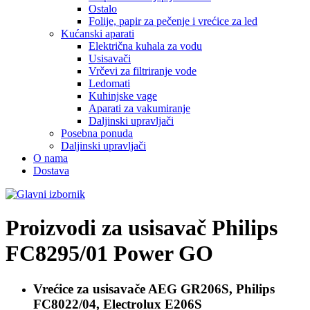
Ostalo
Folije, papir za pečenje i vrećice za led
Kućanski aparati
Električna kuhala za vodu
Usisavači
Vrčevi za filtriranje vode
Ledomati
Kuhinjske vage
Aparati za vakumiranje
Daljinski upravljači
Posebna ponuda
Daljinski upravljači
O nama
Dostava
Proizvodi za usisavač
Philips
FC8295/01 Power GO
Vrećice za usisavače
AEG GR206S, Philips
FC8022/04, Electrolux E206S