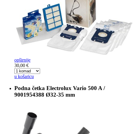
opširnije
30,00 €
u košaricu
Podna četka
Electrolux Vario 500 A /
9001954388 Ø32-35 mm