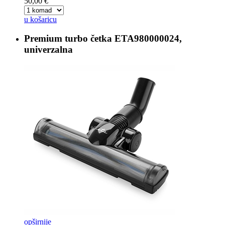
50,00 €
u košaricu
Premium turbo četka
ETA980000024,
univerzalna
opširnije