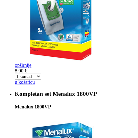
opširnije
8,00 €
u košaricu
Kompletan set
Menalux 1800VP
Menalux 1800VP