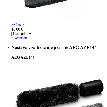
opširnije
10,00 €
u košaricu
Nastavak za brisanje prašine
AEG AZE144
AEG AZE144