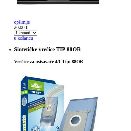
opširnije
20,00 €
u košaricu
Sintetičke vrećice
TIP 88OR
Vrećice za usisavače 4/1 Tip: 88OR