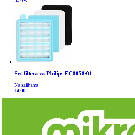
3,50 €
Set filtera za Philips
FC8058/01
Na zalihama
14,00 €