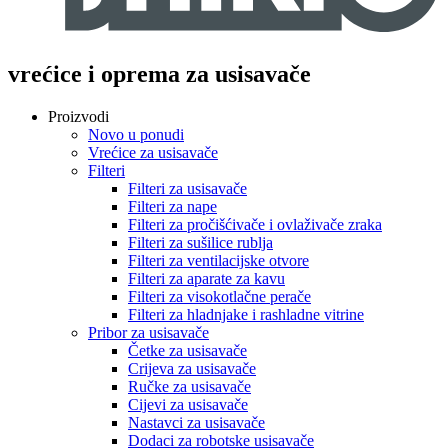
vrećice i oprema za usisavače
Proizvodi
Novo u ponudi
Vrećice za usisavače
Filteri
Filteri za usisavače
Filteri za nape
Filteri za pročišćivače i ovlaživače zraka
Filteri za sušilice rublja
Filteri za ventilacijske otvore
Filteri za aparate za kavu
Filteri za visokotlačne perače
Filteri za hladnjake i rashladne vitrine
Pribor za usisavače
Četke za usisavače
Crijeva za usisavače
Ručke za usisavače
Cijevi za usisavače
Nastavci za usisavače
Dodaci za robotske usisavače