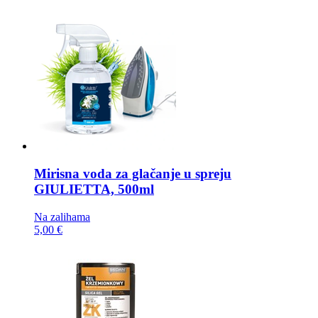
Mirisna voda za glačanje u spreju
GIULIETTA, 500ml
Na zalihama
5,00 €