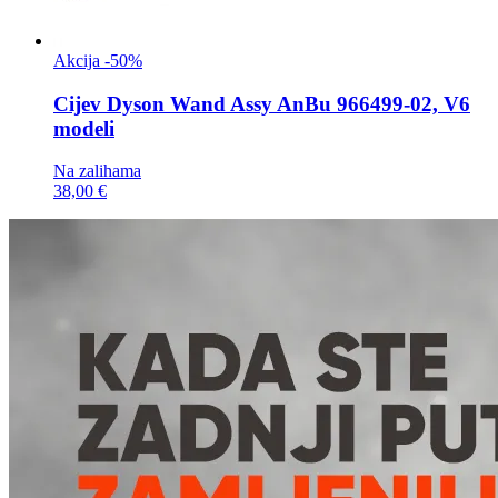
Akcija -50%
Cijev
Dyson Wand Assy AnBu 966499-02, V6
modeli
Na zalihama
38,00 €