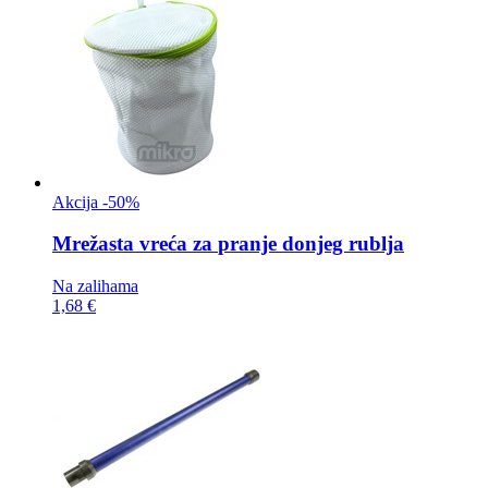
Akcija -50%
Mrežasta vreća za
pranje donjeg rublja
Na zalihama
1,68 €