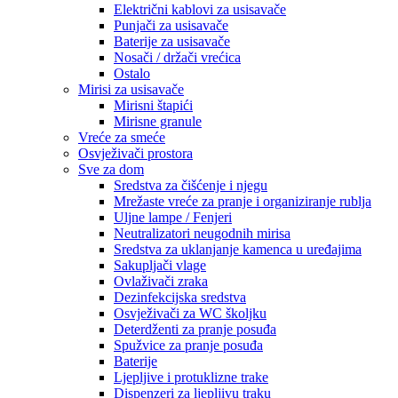
Električni kablovi za usisavače
Punjači za usisavače
Baterije za usisavače
Nosači / držači vrećica
Ostalo
Mirisi za usisavače
Mirisni štapići
Mirisne granule
Vreće za smeće
Osvježivači prostora
Sve za dom
Sredstva za čišćenje i njegu
Mrežaste vreće za pranje i organiziranje rublja
Uljne lampe / Fenjeri
Neutralizatori neugodnih mirisa
Sredstva za uklanjanje kamenca u uređajima
Sakupljači vlage
Ovlaživači zraka
Dezinfekcijska sredstva
Osvježivači za WC školjku
Deterdženti za pranje posuđa
Spužvice za pranje posuđa
Baterije
Ljepljive i protuklizne trake
Dispenzeri za ljepljivu traku