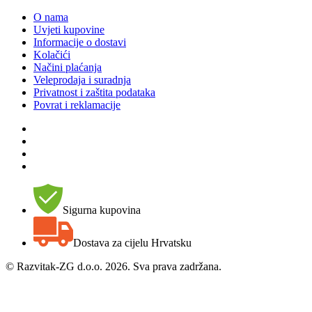
O nama
Uvjeti kupovine
Informacije o dostavi
Kolačići
Načini plaćanja
Veleprodaja i suradnja
Privatnost i zaštita podataka
Povrat i reklamacije
Sigurna kupovina
Dostava za cijelu Hrvatsku
©
Razvitak-ZG d.o.o. 2026. Sva prava zadržana.