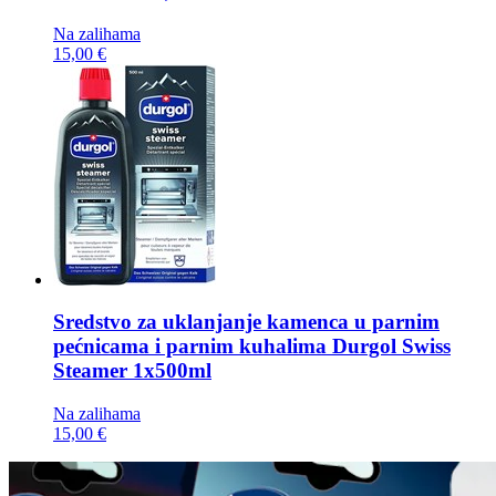
Na zalihama
15,00 €
Sredstvo za uklanjanje kamenca u parnim
pećnicama i parnim kuhalima
Durgol Swiss
Steamer 1x500ml
Na zalihama
15,00 €