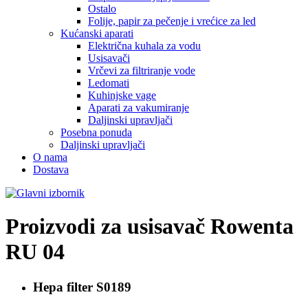
Ostalo
Folije, papir za pečenje i vrećice za led
Kućanski aparati
Električna kuhala za vodu
Usisavači
Vrčevi za filtriranje vode
Ledomati
Kuhinjske vage
Aparati za vakumiranje
Daljinski upravljači
Posebna ponuda
Daljinski upravljači
O nama
Dostava
Proizvodi za usisavač
Rowenta
RU 04
Hepa filter
S0189