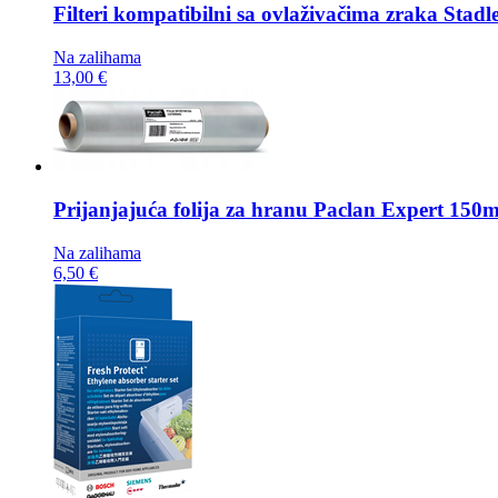
Filteri kompatibilni sa ovlaživačima zraka
Stadl
Na zalihama
13,00 €
Prijanjajuća folija za hranu
Paclan Expert 150
Na zalihama
6,50 €