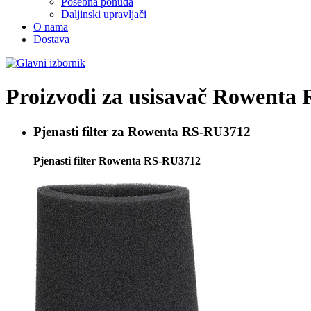
Posebna ponuda
Daljinski upravljači
O nama
Dostava
Proizvodi za usisavač
Rowenta R
Pjenasti filter za
Rowenta RS-RU3712
Pjenasti filter Rowenta RS-RU3712