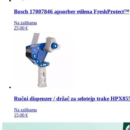
Bosch
17007846 apsorber etilena FreshProtect™
Na zalihama
25,00 €
Ručni dispenzer / držač za selotejp trake
HPX855
Na zalihama
15,00 €