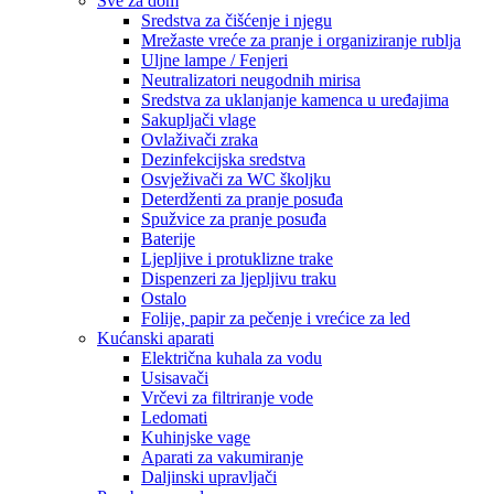
Sve za dom
Sredstva za čišćenje i njegu
Mrežaste vreće za pranje i organiziranje rublja
Uljne lampe / Fenjeri
Neutralizatori neugodnih mirisa
Sredstva za uklanjanje kamenca u uređajima
Sakupljači vlage
Ovlaživači zraka
Dezinfekcijska sredstva
Osvježivači za WC školjku
Deterdženti za pranje posuđa
Spužvice za pranje posuđa
Baterije
Ljepljive i protuklizne trake
Dispenzeri za ljepljivu traku
Ostalo
Folije, papir za pečenje i vrećice za led
Kućanski aparati
Električna kuhala za vodu
Usisavači
Vrčevi za filtriranje vode
Ledomati
Kuhinjske vage
Aparati za vakumiranje
Daljinski upravljači