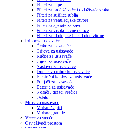
Filteri za nape
Filteri za pročišćivače i ovlaživače zraka
Filteri za sušilice rublja
Filteri za ventilacijske otvore
Filteri za aparate za kavu
Filteri za visokotlačne perače
Filteri za hladnjake i rashladne vitrine
Pribor za usisavače
Četke za usisavače
Crijeva za usisavače
Ručke za usisavače
Cijevi za usisavače
Nastavci za usisavače
Dodaci za robotske usisavače
Električni kablovi za usisavače
Punjači za usisavače
Baterije za usisavače
Nosači / držači vrećica
Ostalo
Mirisi za usisavače
Mirisni štapići
Mirisne granule
Vreće za smeće
Osvježivači prostora