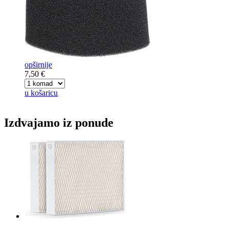
opširnije
7,50 €
u košaricu
Izdvajamo iz ponude