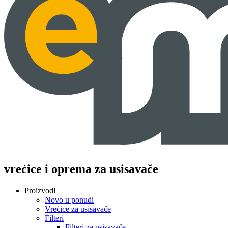
vrećice i oprema za usisavače
Proizvodi
Novo u ponudi
Vrećice za usisavače
Filteri
Filteri za usisavače