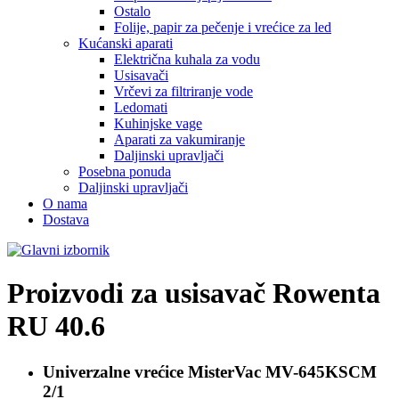
Ostalo
Folije, papir za pečenje i vrećice za led
Kućanski aparati
Električna kuhala za vodu
Usisavači
Vrčevi za filtriranje vode
Ledomati
Kuhinjske vage
Aparati za vakumiranje
Daljinski upravljači
Posebna ponuda
Daljinski upravljači
O nama
Dostava
Proizvodi za usisavač
Rowenta
RU 40.6
Univerzalne vrećice
MisterVac MV-645KSCM
2/1