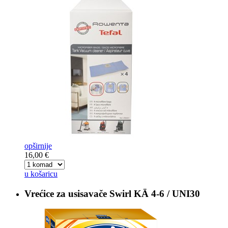
opširnije
16,00 €
u košaricu
Vrećice za usisavače
Swirl KÄ 4-6 / UNI30