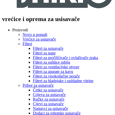
vrećice i oprema za usisavače
Proizvodi
Novo u ponudi
Vrećice za usisavače
Filteri
Filteri za usisavače
Filteri za nape
Filteri za pročišćivače i ovlaživače zraka
Filteri za sušilice rublja
Filteri za ventilacijske otvore
Filteri za aparate za kavu
Filteri za visokotlačne perače
Filteri za hladnjake i rashladne vitrine
Pribor za usisavače
Četke za usisavače
Crijeva za usisavače
Ručke za usisavače
Cijevi za usisavače
Nastavci za usisavače
Dodaci za robotske usisavače