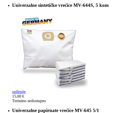
Univerzalne sintetičke vrećice
MV-644S, 5 kom
opširnije
15,00 €
Trenutno nedostupno
Univerzalne papirnate vrećice
MV-645 5/1