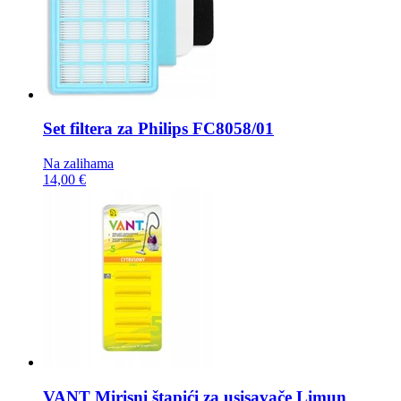
Set filtera za Philips
FC8058/01
Na zalihama
14,00 €
VANT Mirisni štapići za usisavače
Limun