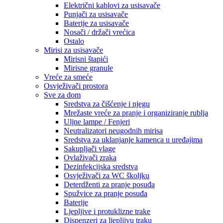
Električni kablovi za usisavače
Punjači za usisavače
Baterije za usisavače
Nosači / držači vrećica
Ostalo
Mirisi za usisavače
Mirisni štapići
Mirisne granule
Vreće za smeće
Osvježivači prostora
Sve za dom
Sredstva za čišćenje i njegu
Mrežaste vreće za pranje i organiziranje rublja
Uljne lampe / Fenjeri
Neutralizatori neugodnih mirisa
Sredstva za uklanjanje kamenca u uređajima
Sakupljači vlage
Ovlaživači zraka
Dezinfekcijska sredstva
Osvježivači za WC školjku
Deterdženti za pranje posuđa
Spužvice za pranje posuđa
Baterije
Ljepljive i protuklizne trake
Dispenzeri za ljepljivu traku