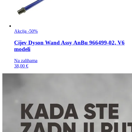
Akcija -50%
Cijev
Dyson Wand Assy AnBu 966499-02, V6
modeli
Na zalihama
38,00 €