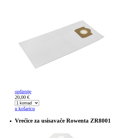
opširnije
20,00 €
u košaricu
Vrećice za usisavače
Rowenta ZR8001