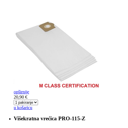
opširnije
20,90 €
u košaricu
Višekratna vrećica
PRO-115-Z