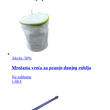
Akcija -50%
Mrežasta vreća za
pranje donjeg rublja
Na zalihama
1,68 €