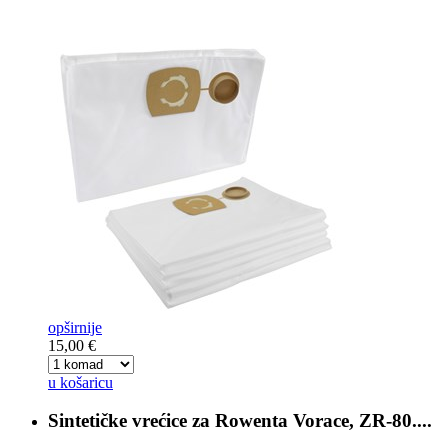
opširnije
15,00 €
u košaricu
Sintetičke vrećice za
Rowenta Vorace, ZR-80....