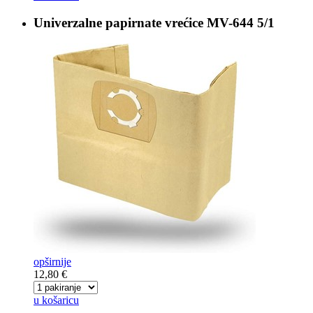
Univerzalne papirnate vrećice
MV-644 5/1
opširnije
12,80 €
u košaricu