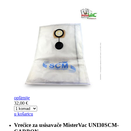
opširnije
32,00 €
u košaricu
Vrećice za usisavače
MisterVac UNI30SCM-