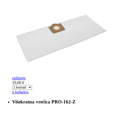
opširnije
19,00 €
u košaricu
Višekratna vrećica
PRO-162-Z