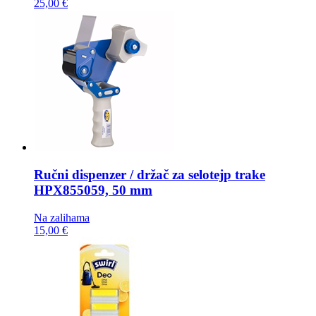
25,00 €
Ručni dispenzer / držač za selotejp trake
HPX855059, 50 mm
Na zalihama
15,00 €