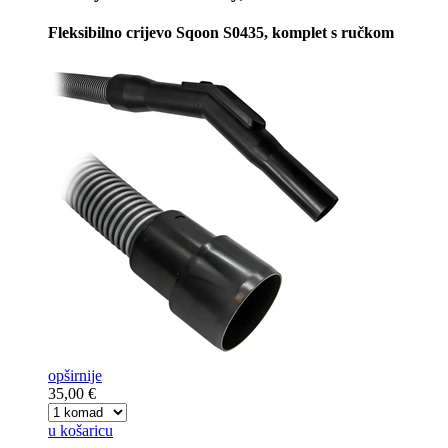
Fleksibilno crijevo Sqoon S0435, komplet s ručkom
opširnije
35,00 €
u košaricu