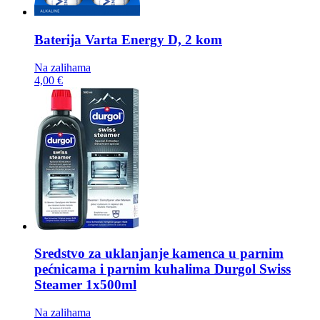
Baterija
Varta Energy D, 2 kom
Na zalihama
4,00 €
Sredstvo za uklanjanje kamenca u parnim
pećnicama i parnim kuhalima
Durgol Swiss
Steamer 1x500ml
Na zalihama