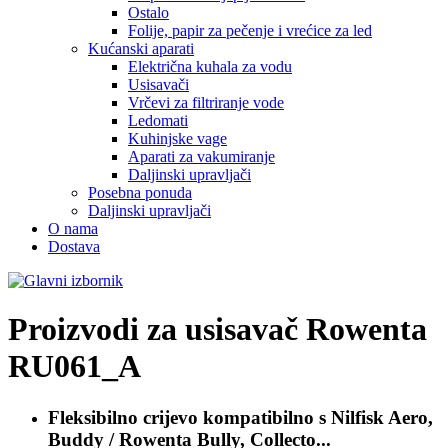
Ostalo
Folije, papir za pečenje i vrećice za led
Kućanski aparati
Električna kuhala za vodu
Usisavači
Vrčevi za filtriranje vode
Ledomati
Kuhinjske vage
Aparati za vakumiranje
Daljinski upravljači
Posebna ponuda
Daljinski upravljači
O nama
Dostava
Proizvodi za usisavač
Rowenta
RU061_A
Fleksibilno crijevo kompatibilno s
Nilfisk Aero,
Buddy / Rowenta Bully, Collecto...