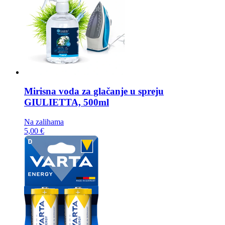
Mirisna voda za glačanje u spreju
GIULIETTA, 500ml
Na zalihama
5,00 €