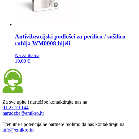
Antivibracijski podlošci za perilicu / sušilicu
rublja
WM0008 bijeli
Na zalihama
10,00 €
Za sve upite i narudžbe kontaktirajte nas na
01 27 59 144
narudzbe@emikro.hr
Trenutne i potencijalne partnere molimo da nas kontaktiraju na
info@emikro.hr
.