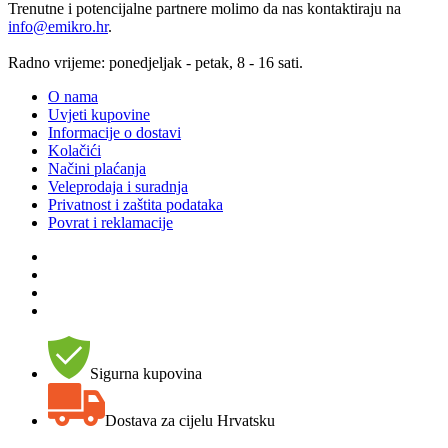
Trenutne i potencijalne partnere molimo da nas kontaktiraju na
info@emikro.hr
.
Radno vrijeme: ponedjeljak - petak, 8 - 16 sati.
O nama
Uvjeti kupovine
Informacije o dostavi
Kolačići
Načini plaćanja
Veleprodaja i suradnja
Privatnost i zaštita podataka
Povrat i reklamacije
Sigurna kupovina
Dostava za cijelu Hrvatsku