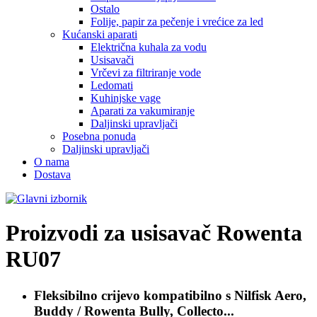
Ostalo
Folije, papir za pečenje i vrećice za led
Kućanski aparati
Električna kuhala za vodu
Usisavači
Vrčevi za filtriranje vode
Ledomati
Kuhinjske vage
Aparati za vakumiranje
Daljinski upravljači
Posebna ponuda
Daljinski upravljači
O nama
Dostava
Proizvodi za usisavač
Rowenta
RU07
Fleksibilno crijevo kompatibilno s
Nilfisk Aero,
Buddy / Rowenta Bully, Collecto...