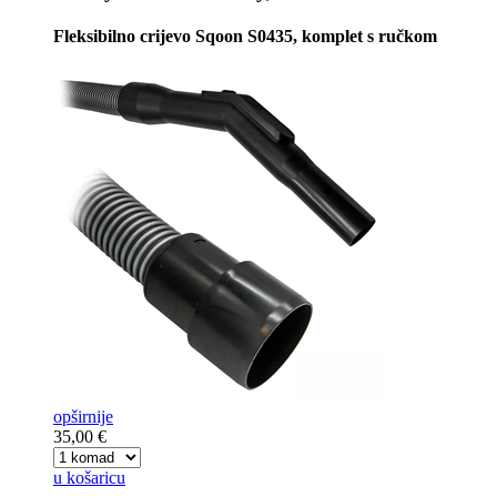
Fleksibilno crijevo Sqoon S0435, komplet s ručkom
opširnije
35,00 €
u košaricu