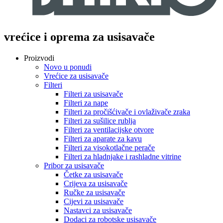
vrećice i oprema za usisavače
Proizvodi
Novo u ponudi
Vrećice za usisavače
Filteri
Filteri za usisavače
Filteri za nape
Filteri za pročišćivače i ovlaživače zraka
Filteri za sušilice rublja
Filteri za ventilacijske otvore
Filteri za aparate za kavu
Filteri za visokotlačne perače
Filteri za hladnjake i rashladne vitrine
Pribor za usisavače
Četke za usisavače
Crijeva za usisavače
Ručke za usisavače
Cijevi za usisavače
Nastavci za usisavače
Dodaci za robotske usisavače