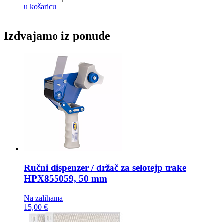
u košaricu
Izdvajamo iz ponude
Ručni dispenzer / držač za selotejp trake
HPX855059, 50 mm
Na zalihama
15,00 €