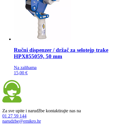
Ručni dispenzer / držač za selotejp trake
HPX855059, 50 mm
Na zalihama
15,00 €
Za sve upite i narudžbe kontaktirajte nas na
01 27 59 144
narudzbe@emikro.hr