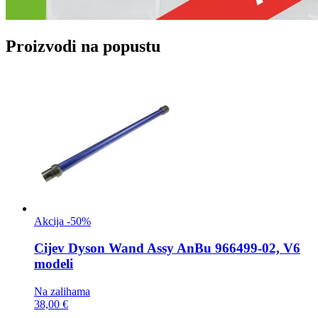
Proizvodi na popustu
Akcija -50%
Cijev
Dyson Wand Assy AnBu 966499-02, V6
modeli
Na zalihama
38,00 €