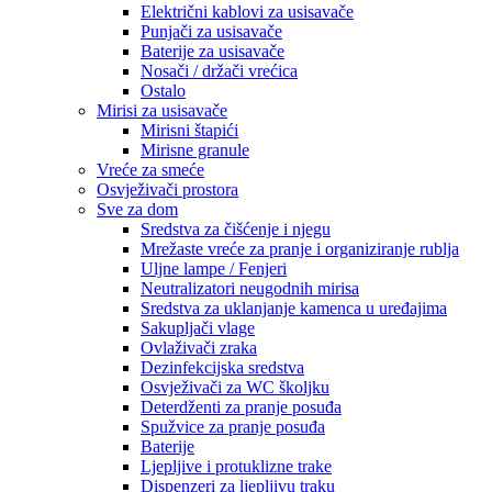
Električni kablovi za usisavače
Punjači za usisavače
Baterije za usisavače
Nosači / držači vrećica
Ostalo
Mirisi za usisavače
Mirisni štapići
Mirisne granule
Vreće za smeće
Osvježivači prostora
Sve za dom
Sredstva za čišćenje i njegu
Mrežaste vreće za pranje i organiziranje rublja
Uljne lampe / Fenjeri
Neutralizatori neugodnih mirisa
Sredstva za uklanjanje kamenca u uređajima
Sakupljači vlage
Ovlaživači zraka
Dezinfekcijska sredstva
Osvježivači za WC školjku
Deterdženti za pranje posuđa
Spužvice za pranje posuđa
Baterije
Ljepljive i protuklizne trake
Dispenzeri za ljepljivu traku