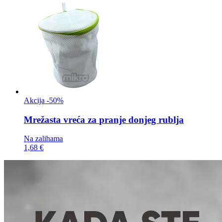
Akcija -50%
Mrežasta vreća za
pranje donjeg rublja
Na zalihama
1,68 €