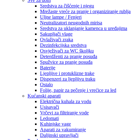
Sve za dom
Sredstva za čišćenje i njegu
Mrežaste vreće za pranje i organiziranje rublja
Uljne lampe / Fenjeri
Neutralizatori neugodnih mirisa
Sredstva za uklanjanje kamenca u uređajima
Sakupljači vlage
Ovlaživači zraka
Dezinfekcijska sredstva
Osvježivači za WC školjku
Deterdženti za pranje posuđa
Spužvice za pranje posuđa
Baterije
Ljepljive i protuklizne trake
Dispenzeri za ljepljivu traku
Ostalo
Folije, papir za pečenje i vrećice za led
Kućanski aparati
Električna kuhala za vodu
Usisavači
Vrčevi za filtriranje vode
Ledomati
Kuhinjske vage
Aparati za vakumiranje
Daljinski upravljači