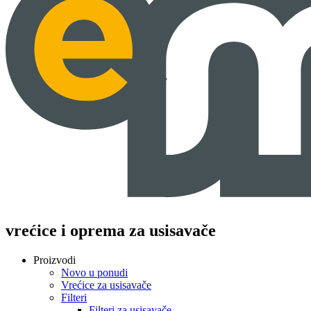
vrećice i oprema za usisavače
Proizvodi
Novo u ponudi
Vrećice za usisavače
Filteri
Filteri za usisavače