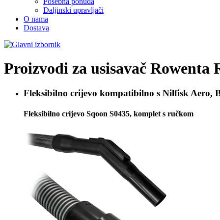
Posebna ponuda
Daljinski upravljači
O nama
Dostava
Proizvodi za usisavač
Rowenta 
Fleksibilno crijevo kompatibilno s
Nilfisk Aero, 
Fleksibilno crijevo Sqoon S0435, komplet s ručkom