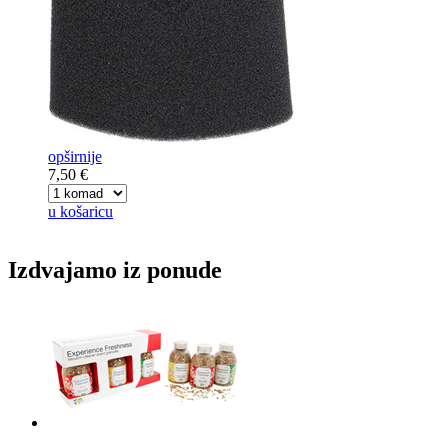
opširnije
7,50 €
u košaricu
Izdvajamo iz ponude