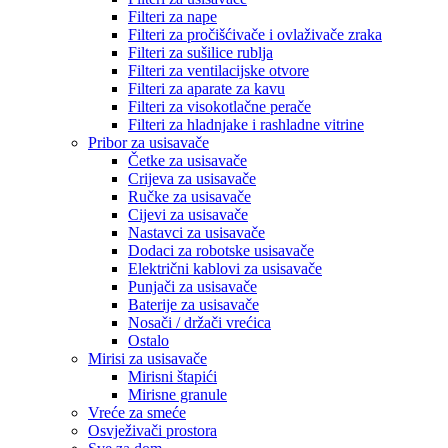
Filteri za nape
Filteri za pročišćivače i ovlaživače zraka
Filteri za sušilice rublja
Filteri za ventilacijske otvore
Filteri za aparate za kavu
Filteri za visokotlačne perače
Filteri za hladnjake i rashladne vitrine
Pribor za usisavače
Četke za usisavače
Crijeva za usisavače
Ručke za usisavače
Cijevi za usisavače
Nastavci za usisavače
Dodaci za robotske usisavače
Električni kablovi za usisavače
Punjači za usisavače
Baterije za usisavače
Nosači / držači vrećica
Ostalo
Mirisi za usisavače
Mirisni štapići
Mirisne granule
Vreće za smeće
Osvježivači prostora