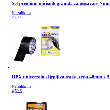
Set premium mirisnih granula za usisavače
Numa
Na zalihama
25,00 €
HPX univerzalna ljepljiva traka,
crna 48mm x 5
Na zalihama
4,50 €