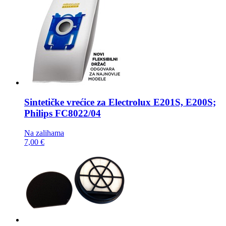
Sintetičke vrećice za
Electrolux E201S, E200S;
Philips FC8022/04
Na zalihama
7,00 €