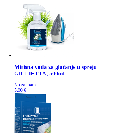
Mirisna voda za glačanje u spreju
GIULIETTA, 500ml
Na zalihama
5,00 €