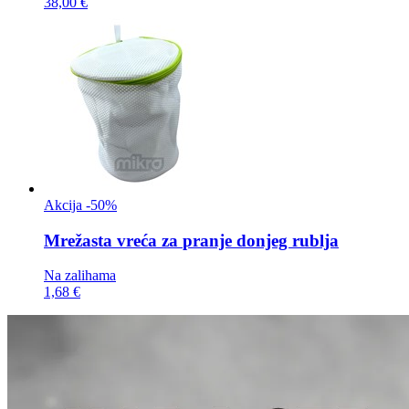
38,00 €
Akcija -50%
Mrežasta vreća za
pranje donjeg rublja
Na zalihama
1,68 €