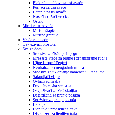
Električni kablovi za usisavače
Punjači za usisavače
Baterije za usisavače
Nosači / držači vrećica
Ostalo
Mirisi za usisavače
Mirisni štapići
Mirisne granule
Vreće za smeće
Osvježivači prostora
Sve za dom
Sredstva za čišćenje i njegu
Mrežaste vreće za pranje i organiziranje rublja
Uljne lampe / Fenjeri
Neutralizatori neugodnih mirisa
Sredstva za uklanjanje kamenca u uređajima
Sakupljači vlage
Ovlaživači zraka
Dezinfekcijska sredstva
Osvježivači za WC školjku
Deterdženti za pranje posuđa
Spužvice za pranje posuđa
Baterije
Ljepljive i protuklizne trake
Dispenzeri za ljepljivu traku