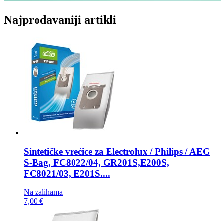
Najprodavaniji artikli
Sintetičke vrećice za
Electrolux / Philips / AEG
S-Bag, FC8022/04, GR201S,E200S,
FC8021/03, E201S....
Na zalihama
7,00 €