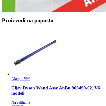
Proizvodi na popustu
Akcija -50%
Cijev
Dyson Wand Assy AnBu 966499-02, V6
modeli
Na zalihama