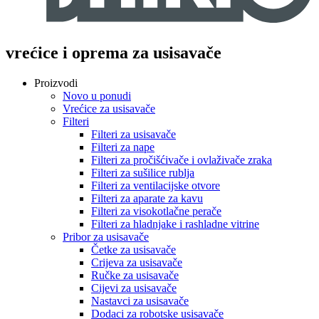
vrećice i oprema za usisavače
Proizvodi
Novo u ponudi
Vrećice za usisavače
Filteri
Filteri za usisavače
Filteri za nape
Filteri za pročišćivače i ovlaživače zraka
Filteri za sušilice rublja
Filteri za ventilacijske otvore
Filteri za aparate za kavu
Filteri za visokotlačne perače
Filteri za hladnjake i rashladne vitrine
Pribor za usisavače
Četke za usisavače
Crijeva za usisavače
Ručke za usisavače
Cijevi za usisavače
Nastavci za usisavače
Dodaci za robotske usisavače