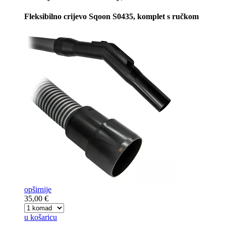
Fleksibilno crijevo Sqoon S0435, komplet s ručkom
opširnije
35,00 €
u košaricu