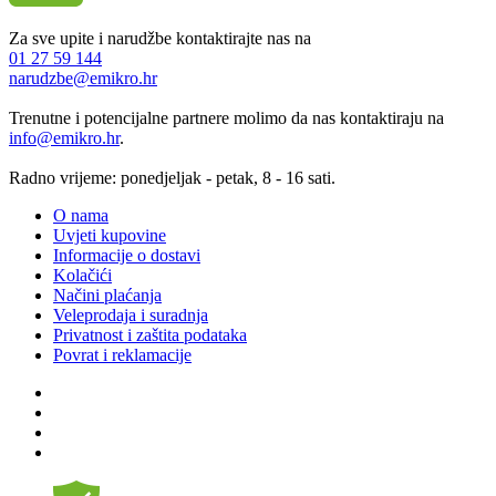
Za sve upite i narudžbe kontaktirajte nas na
01 27 59 144
narudzbe@emikro.hr
Trenutne i potencijalne partnere molimo da nas kontaktiraju na
info@emikro.hr
.
Radno vrijeme: ponedjeljak - petak, 8 - 16 sati.
O nama
Uvjeti kupovine
Informacije o dostavi
Kolačići
Načini plaćanja
Veleprodaja i suradnja
Privatnost i zaštita podataka
Povrat i reklamacije