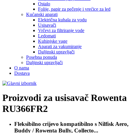
Ostalo
Folije, papir za pečenje i vrećice za led
Kućanski aparati
Električna kuhala za vodu
Usisavači
Vrčevi za filtriranje vode
Ledomati
Kuhinjske vage
Aparati za vakumiranje
Daljinski upravljači
Posebna ponuda
Daljinski upravljači
O nama
Dostava
Proizvodi za usisavač
Rowenta
RU366FR2
Fleksibilno crijevo kompatibilno s
Nilfisk Aero,
Buddy / Rowenta Bully, Collecto...