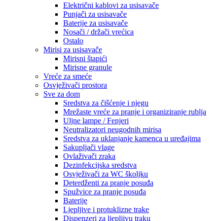
Električni kablovi za usisavače
Punjači za usisavače
Baterije za usisavače
Nosači / držači vrećica
Ostalo
Mirisi za usisavače
Mirisni štapići
Mirisne granule
Vreće za smeće
Osvježivači prostora
Sve za dom
Sredstva za čišćenje i njegu
Mrežaste vreće za pranje i organiziranje rublja
Uljne lampe / Fenjeri
Neutralizatori neugodnih mirisa
Sredstva za uklanjanje kamenca u uređajima
Sakupljači vlage
Ovlaživači zraka
Dezinfekcijska sredstva
Osvježivači za WC školjku
Deterdženti za pranje posuđa
Spužvice za pranje posuđa
Baterije
Ljepljive i protuklizne trake
Dispenzeri za ljepljivu traku