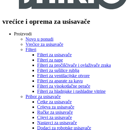
vrećice i oprema za usisavače
Proizvodi
Novo u ponudi
Vrećice za usisavače
Filteri
Filteri za usisavače
Filteri za nape
Filteri za pročišćivače i ovlaživače zraka
Filteri za sušilice rublja
Filteri za ventilacijske otvore
Filteri za aparate za kavu
Filteri za visokotlačne perače
Filteri za hladnjake i rashladne vitrine
Pribor za usisavače
Četke za usisavače
Crijeva za usisavače
Ručke za usisavače
Cijevi za usisavače
Nastavci za usisavače
Dodaci za robotske usisavače