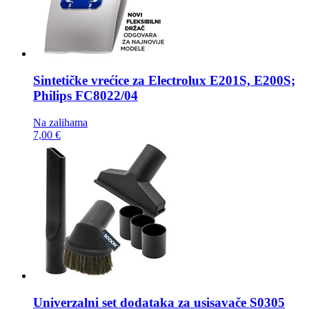
Sintetičke vrećice za
Electrolux E201S, E200S;
Philips FC8022/04
Na zalihama
7,00 €
Univerzalni set dodataka za usisavače
S0305