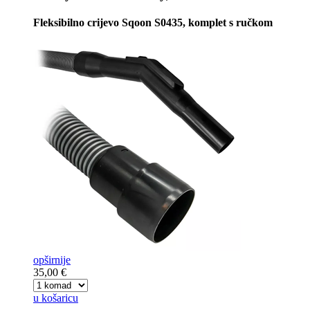
Fleksibilno crijevo Sqoon S0435, komplet s ručkom
opširnije
35,00 €
u košaricu