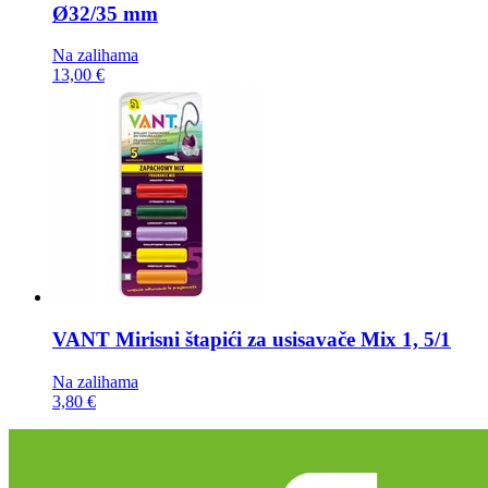
Ø32/35 mm
Na zalihama
13,00 €
VANT Mirisni štapići za usisavače
Mix 1, 5/1
Na zalihama
3,80 €