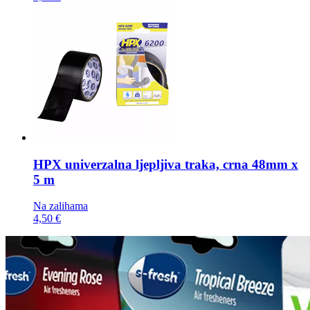
HPX univerzalna ljepljiva traka,
crna 48mm x
5 m
Na zalihama
4,50 €