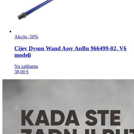
Akcija -50%
Cijev
Dyson Wand Assy AnBu 966499-02, V6
modeli
Na zalihama
38,00 €