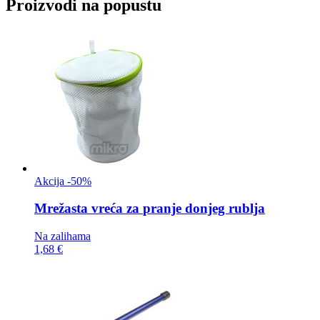
Proizvodi na popustu
Akcija -50%
Mrežasta vreća za
pranje donjeg rublja
Na zalihama
1,68 €