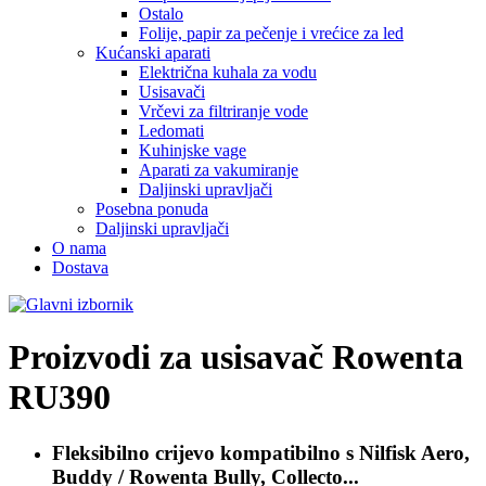
Ostalo
Folije, papir za pečenje i vrećice za led
Kućanski aparati
Električna kuhala za vodu
Usisavači
Vrčevi za filtriranje vode
Ledomati
Kuhinjske vage
Aparati za vakumiranje
Daljinski upravljači
Posebna ponuda
Daljinski upravljači
O nama
Dostava
Proizvodi za usisavač
Rowenta
RU390
Fleksibilno crijevo kompatibilno s
Nilfisk Aero,
Buddy / Rowenta Bully, Collecto...