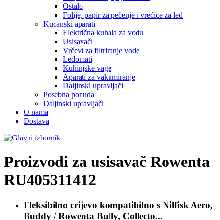
Ostalo
Folije, papir za pečenje i vrećice za led
Kućanski aparati
Električna kuhala za vodu
Usisavači
Vrčevi za filtriranje vode
Ledomati
Kuhinjske vage
Aparati za vakumiranje
Daljinski upravljači
Posebna ponuda
Daljinski upravljači
O nama
Dostava
Proizvodi za usisavač
Rowenta
RU405311412
Fleksibilno crijevo kompatibilno s
Nilfisk Aero,
Buddy / Rowenta Bully, Collecto...