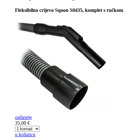
Fleksibilno crijevo Sqoon S0435, komplet s ručkom
opširnije
35,00 €
u košaricu