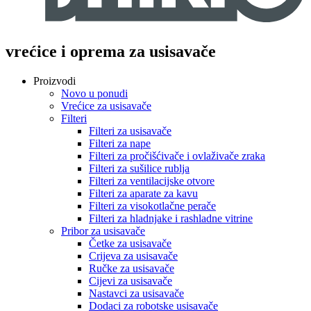
vrećice i oprema za usisavače
Proizvodi
Novo u ponudi
Vrećice za usisavače
Filteri
Filteri za usisavače
Filteri za nape
Filteri za pročišćivače i ovlaživače zraka
Filteri za sušilice rublja
Filteri za ventilacijske otvore
Filteri za aparate za kavu
Filteri za visokotlačne perače
Filteri za hladnjake i rashladne vitrine
Pribor za usisavače
Četke za usisavače
Crijeva za usisavače
Ručke za usisavače
Cijevi za usisavače
Nastavci za usisavače
Dodaci za robotske usisavače