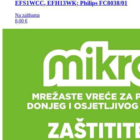
EFS1WCC, EFH13WK; Philips FC8038/01
Na zalihama
8,00 €