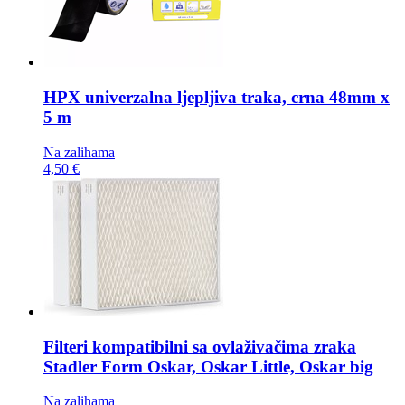
HPX univerzalna ljepljiva traka,
crna 48mm x
5 m
Na zalihama
4,50 €
Filteri kompatibilni sa ovlaživačima zraka
Stadler Form Oskar, Oskar Little, Oskar big
Na zalihama