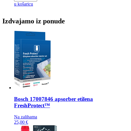
u košaricu
Izdvajamo iz ponude
Bosch
17007846 apsorber etilena
FreshProtect™
Na zalihama
25,00 €