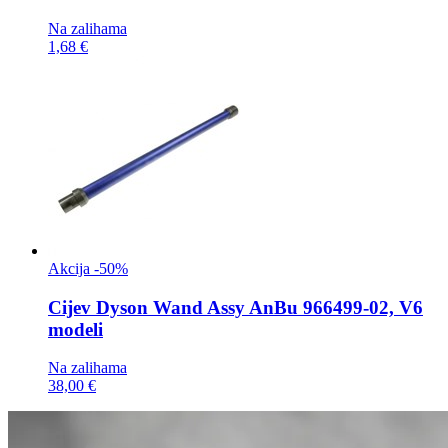
Na zalihama
1,68 €
Akcija -50%
Cijev
Dyson Wand Assy AnBu 966499-02, V6
modeli
Na zalihama
38,00 €