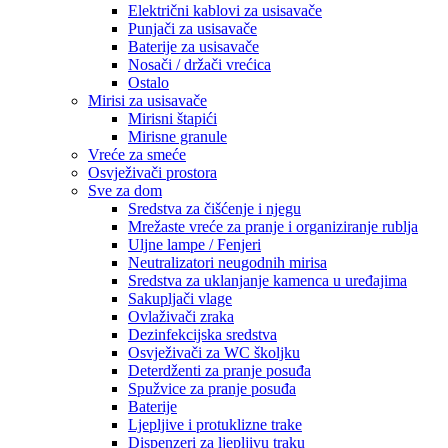
Električni kablovi za usisavače
Punjači za usisavače
Baterije za usisavače
Nosači / držači vrećica
Ostalo
Mirisi za usisavače
Mirisni štapići
Mirisne granule
Vreće za smeće
Osvježivači prostora
Sve za dom
Sredstva za čišćenje i njegu
Mrežaste vreće za pranje i organiziranje rublja
Uljne lampe / Fenjeri
Neutralizatori neugodnih mirisa
Sredstva za uklanjanje kamenca u uređajima
Sakupljači vlage
Ovlaživači zraka
Dezinfekcijska sredstva
Osvježivači za WC školjku
Deterdženti za pranje posuđa
Spužvice za pranje posuđa
Baterije
Ljepljive i protuklizne trake
Dispenzeri za ljepljivu traku