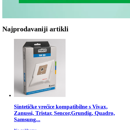
Najprodavaniji artikli
Sintetičke vrećice kompatibilne s
Vivax,
Zanussi, Tristar, Sencor,Grundig, Quadro,
Samsung...