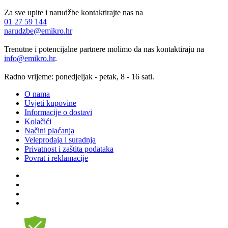
Za sve upite i narudžbe kontaktirajte nas na
01 27 59 144
narudzbe@emikro.hr
Trenutne i potencijalne partnere molimo da nas kontaktiraju na
info@emikro.hr
.
Radno vrijeme: ponedjeljak - petak, 8 - 16 sati.
O nama
Uvjeti kupovine
Informacije o dostavi
Kolačići
Načini plaćanja
Veleprodaja i suradnja
Privatnost i zaštita podataka
Povrat i reklamacije