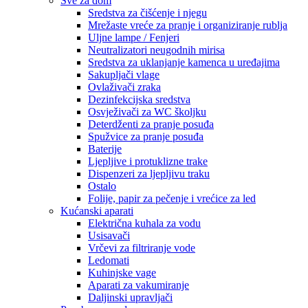
Sve za dom
Sredstva za čišćenje i njegu
Mrežaste vreće za pranje i organiziranje rublja
Uljne lampe / Fenjeri
Neutralizatori neugodnih mirisa
Sredstva za uklanjanje kamenca u uređajima
Sakupljači vlage
Ovlaživači zraka
Dezinfekcijska sredstva
Osvježivači za WC školjku
Deterdženti za pranje posuđa
Spužvice za pranje posuđa
Baterije
Ljepljive i protuklizne trake
Dispenzeri za ljepljivu traku
Ostalo
Folije, papir za pečenje i vrećice za led
Kućanski aparati
Električna kuhala za vodu
Usisavači
Vrčevi za filtriranje vode
Ledomati
Kuhinjske vage
Aparati za vakumiranje
Daljinski upravljači