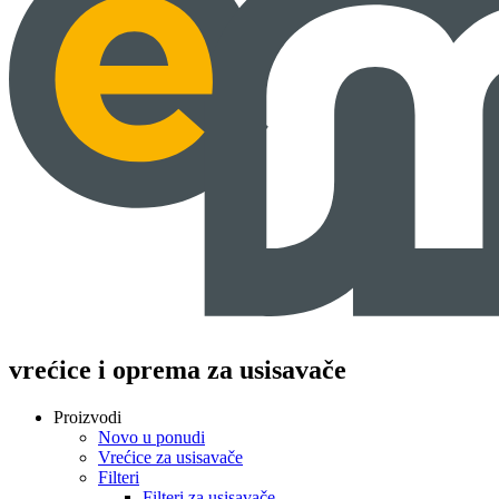
vrećice i oprema za usisavače
Proizvodi
Novo u ponudi
Vrećice za usisavače
Filteri
Filteri za usisavače