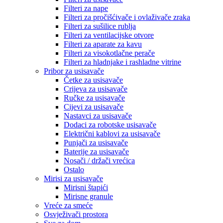
Filteri za nape
Filteri za pročišćivače i ovlaživače zraka
Filteri za sušilice rublja
Filteri za ventilacijske otvore
Filteri za aparate za kavu
Filteri za visokotlačne perače
Filteri za hladnjake i rashladne vitrine
Pribor za usisavače
Četke za usisavače
Crijeva za usisavače
Ručke za usisavače
Cijevi za usisavače
Nastavci za usisavače
Dodaci za robotske usisavače
Električni kablovi za usisavače
Punjači za usisavače
Baterije za usisavače
Nosači / držači vrećica
Ostalo
Mirisi za usisavače
Mirisni štapići
Mirisne granule
Vreće za smeće
Osvježivači prostora