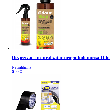
Osvježivač i neutralizator neugodnih mirisa
Odou
Na zalihama
6,90 €