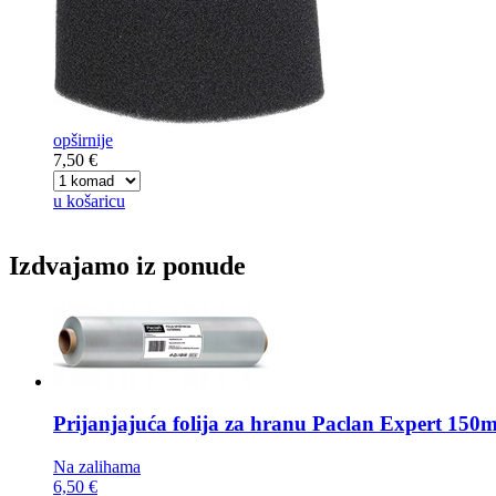
opširnije
7,50 €
u košaricu
Izdvajamo iz ponude
Prijanjajuća folija za hranu
Paclan Expert 150
Na zalihama
6,50 €