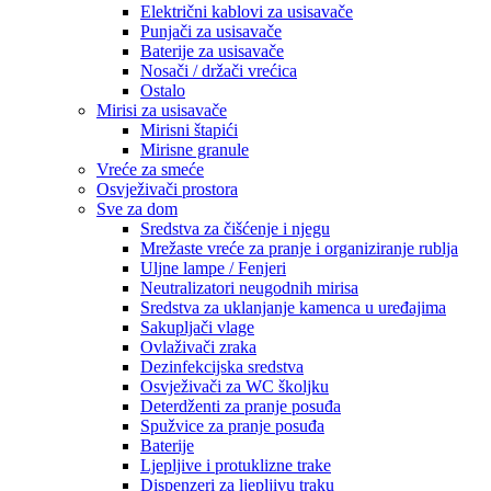
Električni kablovi za usisavače
Punjači za usisavače
Baterije za usisavače
Nosači / držači vrećica
Ostalo
Mirisi za usisavače
Mirisni štapići
Mirisne granule
Vreće za smeće
Osvježivači prostora
Sve za dom
Sredstva za čišćenje i njegu
Mrežaste vreće za pranje i organiziranje rublja
Uljne lampe / Fenjeri
Neutralizatori neugodnih mirisa
Sredstva za uklanjanje kamenca u uređajima
Sakupljači vlage
Ovlaživači zraka
Dezinfekcijska sredstva
Osvježivači za WC školjku
Deterdženti za pranje posuđa
Spužvice za pranje posuđa
Baterije
Ljepljive i protuklizne trake
Dispenzeri za ljepljivu traku