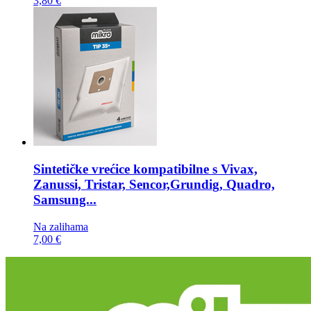
3,80 €
Sintetičke vrećice kompatibilne s
Vivax,
Zanussi, Tristar, Sencor,Grundig, Quadro,
Samsung...
Na zalihama
7,00 €