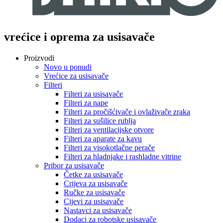
vrećice i oprema za usisavače
Proizvodi
Novo u ponudi
Vrećice za usisavače
Filteri
Filteri za usisavače
Filteri za nape
Filteri za pročišćivače i ovlaživače zraka
Filteri za sušilice rublja
Filteri za ventilacijske otvore
Filteri za aparate za kavu
Filteri za visokotlačne perače
Filteri za hladnjake i rashladne vitrine
Pribor za usisavače
Četke za usisavače
Crijeva za usisavače
Ručke za usisavače
Cijevi za usisavače
Nastavci za usisavače
Dodaci za robotske usisavače