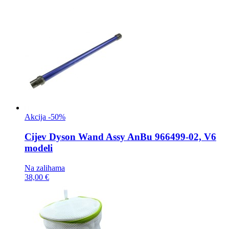
Akcija -50%
Cijev
Dyson Wand Assy AnBu 966499-02, V6
modeli
Na zalihama
38,00 €