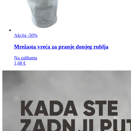
Akcija -50%
Mrežasta vreća za
pranje donjeg rublja
Na zalihama
1,68 €