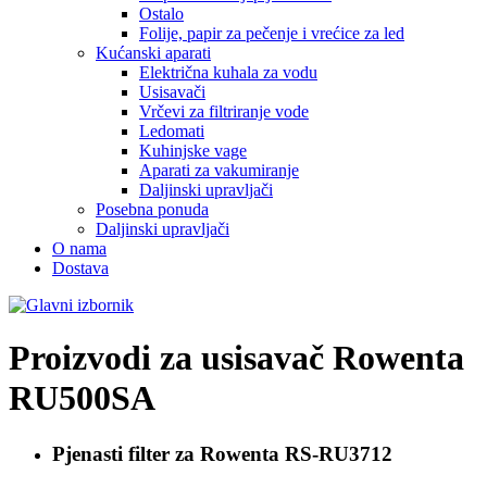
Ostalo
Folije, papir za pečenje i vrećice za led
Kućanski aparati
Električna kuhala za vodu
Usisavači
Vrčevi za filtriranje vode
Ledomati
Kuhinjske vage
Aparati za vakumiranje
Daljinski upravljači
Posebna ponuda
Daljinski upravljači
O nama
Dostava
Proizvodi za usisavač
Rowenta
RU500SA
Pjenasti filter za
Rowenta RS-RU3712