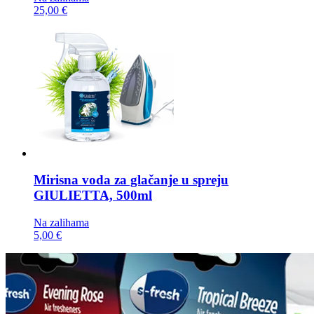
25,00 €
Mirisna voda za glačanje u spreju
GIULIETTA, 500ml
Na zalihama
5,00 €