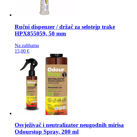
Ručni dispenzer / držač za selotejp trake
HPX855059, 50 mm
Na zalihama
15,00 €
Osvježivač i neutralizator neugodnih mirisa
Odourstop Spray, 200 ml