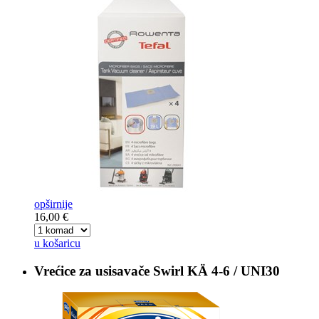
opširnije
16,00 €
u košaricu
Vrećice za usisavače
Swirl KÄ 4-6 / UNI30