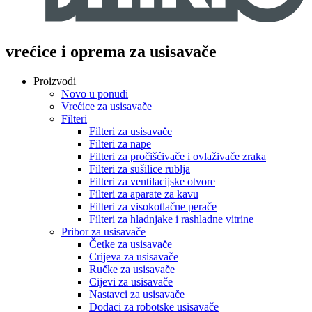
vrećice i oprema za usisavače
Proizvodi
Novo u ponudi
Vrećice za usisavače
Filteri
Filteri za usisavače
Filteri za nape
Filteri za pročišćivače i ovlaživače zraka
Filteri za sušilice rublja
Filteri za ventilacijske otvore
Filteri za aparate za kavu
Filteri za visokotlačne perače
Filteri za hladnjake i rashladne vitrine
Pribor za usisavače
Četke za usisavače
Crijeva za usisavače
Ručke za usisavače
Cijevi za usisavače
Nastavci za usisavače
Dodaci za robotske usisavače