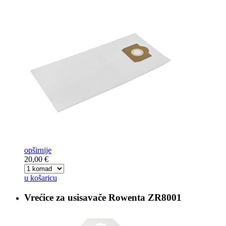
opširnije
20,00 €
u košaricu
Vrećice za usisavače
Rowenta ZR8001