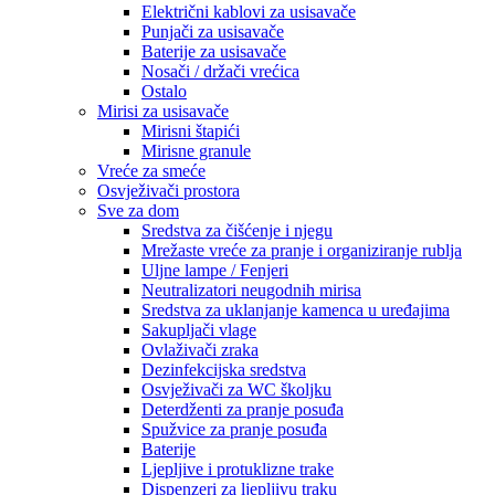
Električni kablovi za usisavače
Punjači za usisavače
Baterije za usisavače
Nosači / držači vrećica
Ostalo
Mirisi za usisavače
Mirisni štapići
Mirisne granule
Vreće za smeće
Osvježivači prostora
Sve za dom
Sredstva za čišćenje i njegu
Mrežaste vreće za pranje i organiziranje rublja
Uljne lampe / Fenjeri
Neutralizatori neugodnih mirisa
Sredstva za uklanjanje kamenca u uređajima
Sakupljači vlage
Ovlaživači zraka
Dezinfekcijska sredstva
Osvježivači za WC školjku
Deterdženti za pranje posuđa
Spužvice za pranje posuđa
Baterije
Ljepljive i protuklizne trake
Dispenzeri za ljepljivu traku