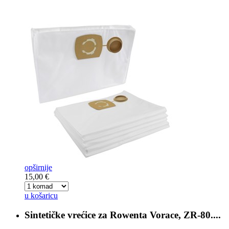
opširnije
15,00 €
u košaricu
Sintetičke vrećice za
Rowenta Vorace, ZR-80....