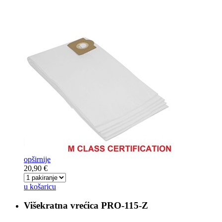
opširnije
20,90 €
u košaricu
Višekratna vrećica
PRO-115-Z