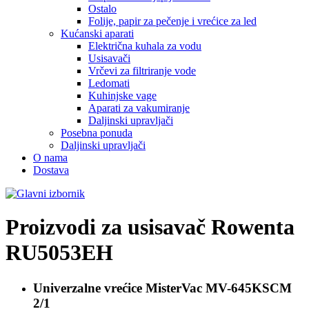
Ostalo
Folije, papir za pečenje i vrećice za led
Kućanski aparati
Električna kuhala za vodu
Usisavači
Vrčevi za filtriranje vode
Ledomati
Kuhinjske vage
Aparati za vakumiranje
Daljinski upravljači
Posebna ponuda
Daljinski upravljači
O nama
Dostava
Proizvodi za usisavač
Rowenta
RU5053EH
Univerzalne vrećice
MisterVac MV-645KSCM
2/1