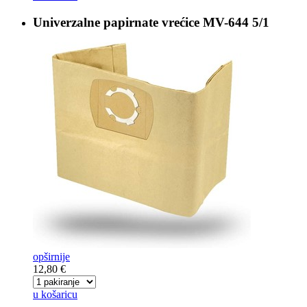
Univerzalne papirnate vrećice
MV-644 5/1
opširnije
12,80 €
u košaricu