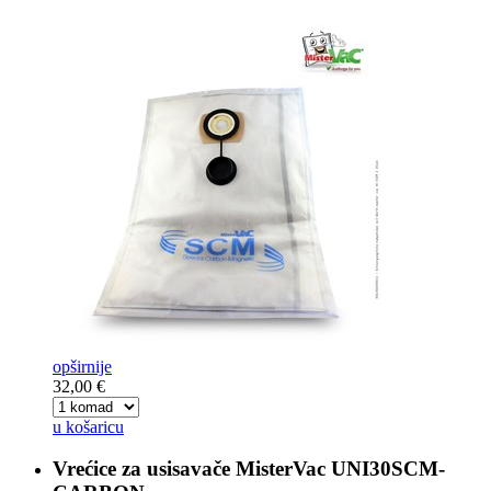
opširnije
32,00 €
u košaricu
Vrećice za usisavače
MisterVac UNI30SCM-