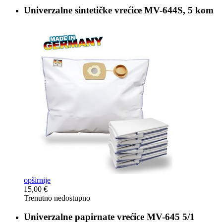
Univerzalne sintetičke vrećice
MV-644S, 5 kom
opširnije
15,00 €
Trenutno nedostupno
Univerzalne papirnate vrećice
MV-645 5/1