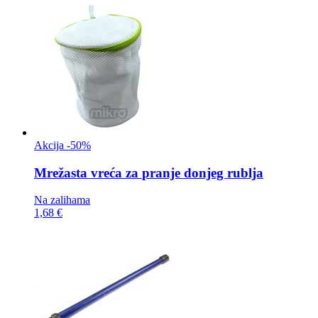
Akcija -50%
Mrežasta vreća za
pranje donjeg rublja
Na zalihama
1,68 €