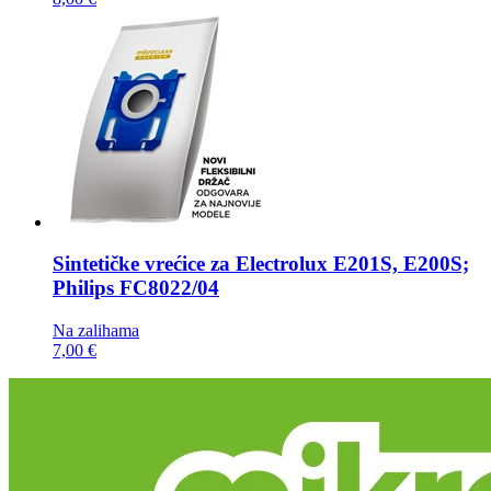
Sintetičke vrećice za
Electrolux E201S, E200S;
Philips FC8022/04
Na zalihama
7,00 €