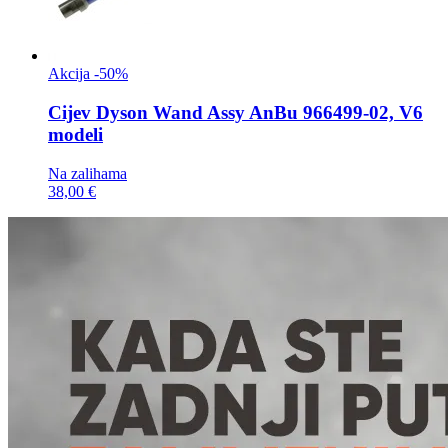
Akcija -50%
Cijev
Dyson Wand Assy AnBu 966499-02, V6
modeli
Na zalihama
38,00 €