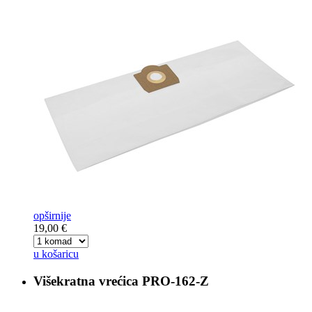
opširnije
19,00 €
u košaricu
Višekratna vrećica
PRO-162-Z