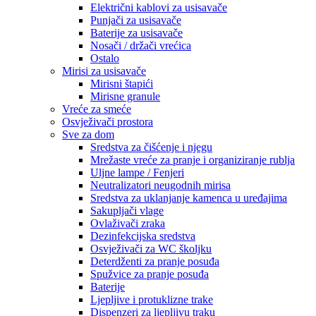
Električni kablovi za usisavače
Punjači za usisavače
Baterije za usisavače
Nosači / držači vrećica
Ostalo
Mirisi za usisavače
Mirisni štapići
Mirisne granule
Vreće za smeće
Osvježivači prostora
Sve za dom
Sredstva za čišćenje i njegu
Mrežaste vreće za pranje i organiziranje rublja
Uljne lampe / Fenjeri
Neutralizatori neugodnih mirisa
Sredstva za uklanjanje kamenca u uređajima
Sakupljači vlage
Ovlaživači zraka
Dezinfekcijska sredstva
Osvježivači za WC školjku
Deterdženti za pranje posuđa
Spužvice za pranje posuđa
Baterije
Ljepljive i protuklizne trake
Dispenzeri za ljepljivu traku