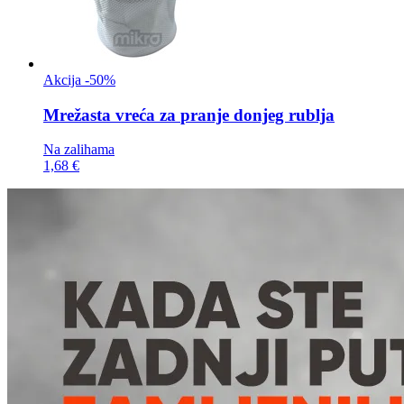
Akcija -50%
Mrežasta vreća za
pranje donjeg rublja
Na zalihama
1,68 €