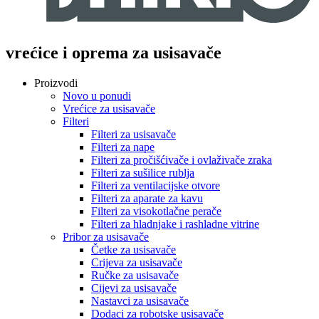
vrećice i oprema za usisavače
Proizvodi
Novo u ponudi
Vrećice za usisavače
Filteri
Filteri za usisavače
Filteri za nape
Filteri za pročišćivače i ovlaživače zraka
Filteri za sušilice rublja
Filteri za ventilacijske otvore
Filteri za aparate za kavu
Filteri za visokotlačne perače
Filteri za hladnjake i rashladne vitrine
Pribor za usisavače
Četke za usisavače
Crijeva za usisavače
Ručke za usisavače
Cijevi za usisavače
Nastavci za usisavače
Dodaci za robotske usisavače