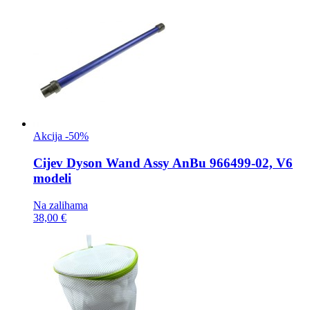
Akcija -50%
Cijev
Dyson Wand Assy AnBu 966499-02, V6
modeli
Na zalihama
38,00 €