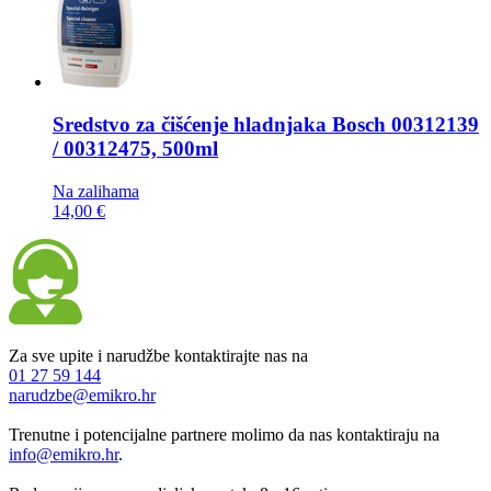
Sredstvo za čišćenje hladnjaka
Bosch 00312139
/ 00312475, 500ml
Na zalihama
14,00 €
Za sve upite i narudžbe kontaktirajte nas na
01 27 59 144
narudzbe@emikro.hr
Trenutne i potencijalne partnere molimo da nas kontaktiraju na
info@emikro.hr
.