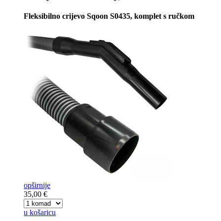
Fleksibilno crijevo Sqoon S0435, komplet s ručkom
opširnije
35,00 €
u košaricu