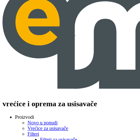
vrećice i oprema za usisavače
Proizvodi
Novo u ponudi
Vrećice za usisavače
Filteri
Filteri za usisavače