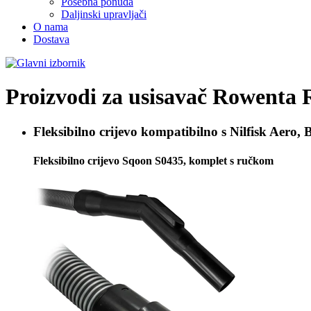
Posebna ponuda
Daljinski upravljači
O nama
Dostava
Proizvodi za usisavač
Rowenta 
Fleksibilno crijevo kompatibilno s
Nilfisk Aero, 
Fleksibilno crijevo Sqoon S0435, komplet s ručkom