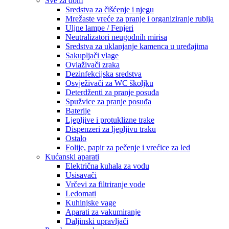
Sve za dom
Sredstva za čišćenje i njegu
Mrežaste vreće za pranje i organiziranje rublja
Uljne lampe / Fenjeri
Neutralizatori neugodnih mirisa
Sredstva za uklanjanje kamenca u uređajima
Sakupljači vlage
Ovlaživači zraka
Dezinfekcijska sredstva
Osvježivači za WC školjku
Deterdženti za pranje posuđa
Spužvice za pranje posuđa
Baterije
Ljepljive i protuklizne trake
Dispenzeri za ljepljivu traku
Ostalo
Folije, papir za pečenje i vrećice za led
Kućanski aparati
Električna kuhala za vodu
Usisavači
Vrčevi za filtriranje vode
Ledomati
Kuhinjske vage
Aparati za vakumiranje
Daljinski upravljači