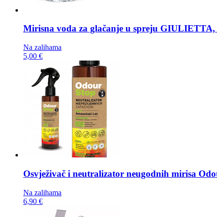
Mirisna voda za glačanje u spreju
GIULIETTA, 
Na zalihama
5,00 €
Osvježivač i neutralizator neugodnih mirisa
Odou
Na zalihama
6,90 €