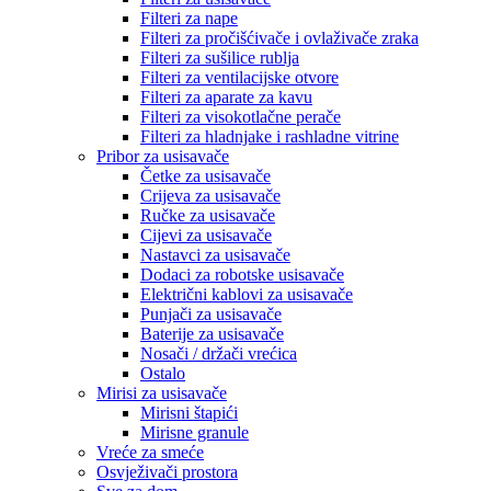
Filteri za nape
Filteri za pročišćivače i ovlaživače zraka
Filteri za sušilice rublja
Filteri za ventilacijske otvore
Filteri za aparate za kavu
Filteri za visokotlačne perače
Filteri za hladnjake i rashladne vitrine
Pribor za usisavače
Četke za usisavače
Crijeva za usisavače
Ručke za usisavače
Cijevi za usisavače
Nastavci za usisavače
Dodaci za robotske usisavače
Električni kablovi za usisavače
Punjači za usisavače
Baterije za usisavače
Nosači / držači vrećica
Ostalo
Mirisi za usisavače
Mirisni štapići
Mirisne granule
Vreće za smeće
Osvježivači prostora