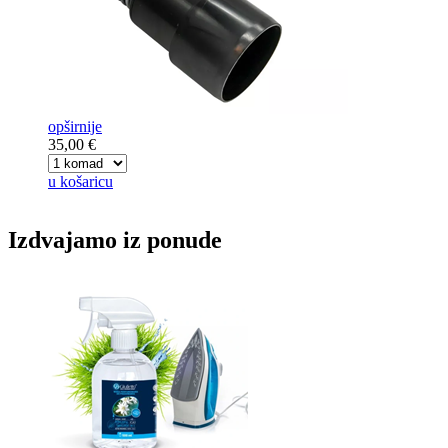
opširnije
35,00 €
u košaricu
Izdvajamo iz ponude