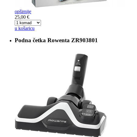
opširnije
25,00 €
u košaricu
Podna četka
Rowenta ZR903801