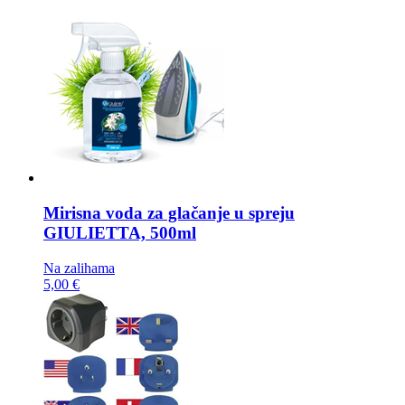
Mirisna voda za glačanje u spreju
GIULIETTA, 500ml
Na zalihama
5,00 €