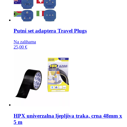
Putni set adaptera
Travel Plugs
Na zalihama
25,00 €
HPX univerzalna ljepljiva traka,
crna 48mm x
5 m