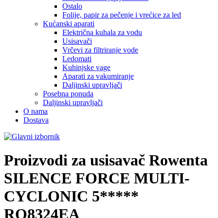
Ostalo
Folije, papir za pečenje i vrećice za led
Kućanski aparati
Električna kuhala za vodu
Usisavači
Vrčevi za filtriranje vode
Ledomati
Kuhinjske vage
Aparati za vakumiranje
Daljinski upravljači
Posebna ponuda
Daljinski upravljači
O nama
Dostava
Proizvodi za usisavač
Rowenta
SILENCE FORCE MULTI-
CYCLONIC 5*****
RO8324EA