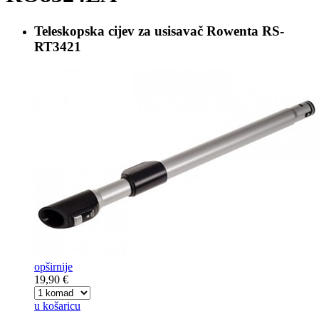
Teleskopska cijev za usisavač
Rowenta RS-
RT3421
opširnije
19,90 €
u košaricu