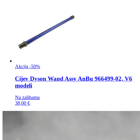
Akcija -50%
Cijev
Dyson Wand Assy AnBu 966499-02, V6
modeli
Na zalihama
38,00 €