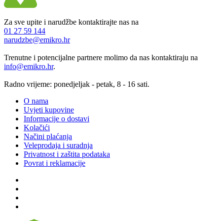
Za sve upite i narudžbe kontaktirajte nas na
01 27 59 144
narudzbe@emikro.hr
Trenutne i potencijalne partnere molimo da nas kontaktiraju na
info@emikro.hr
.
Radno vrijeme: ponedjeljak - petak, 8 - 16 sati.
O nama
Uvjeti kupovine
Informacije o dostavi
Kolačići
Načini plaćanja
Veleprodaja i suradnja
Privatnost i zaštita podataka
Povrat i reklamacije