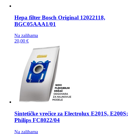
Hepa filter
Bosch Original 12022118,
BGC05AAA1/01
Na zalihama
20,00 €
Sintetičke vrećice za
Electrolux E201S, E200S;
Philips FC8022/04
Na zalihama