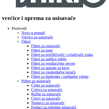
vrećice i oprema za usisavače
Proizvodi
Novo u ponudi
Vrećice za usisavače
Filteri
Filteri za usisavače
Filteri za nape
Filteri za pročišćivače i ovlaživače zraka
Filteri za sušilice rublja
Filteri za ventilacijske otvore
Filteri za aparate za kavu
Filteri za visokotlačne perače
Filteri za hladnjake i rashladne vitrine
Pribor za usisavače
Četke za usisavače
Crijeva za usisavače
Ručke za usisavače
Cijevi za usisavače
Nastavci za usisavače
Dodaci za robotske usisavače