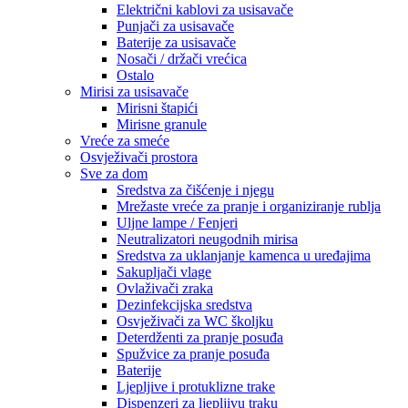
Električni kablovi za usisavače
Punjači za usisavače
Baterije za usisavače
Nosači / držači vrećica
Ostalo
Mirisi za usisavače
Mirisni štapići
Mirisne granule
Vreće za smeće
Osvježivači prostora
Sve za dom
Sredstva za čišćenje i njegu
Mrežaste vreće za pranje i organiziranje rublja
Uljne lampe / Fenjeri
Neutralizatori neugodnih mirisa
Sredstva za uklanjanje kamenca u uređajima
Sakupljači vlage
Ovlaživači zraka
Dezinfekcijska sredstva
Osvježivači za WC školjku
Deterdženti za pranje posuđa
Spužvice za pranje posuđa
Baterije
Ljepljive i protuklizne trake
Dispenzeri za ljepljivu traku