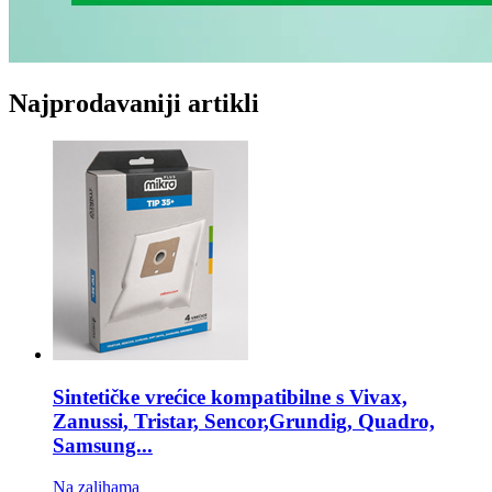
Najprodavaniji artikli
Sintetičke vrećice kompatibilne s
Vivax,
Zanussi, Tristar, Sencor,Grundig, Quadro,
Samsung...
Na zalihama