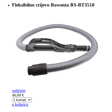
Fleksibilno crijevo
Rowenta RS-RT3510
opširnije
40,00 €
u košaricu