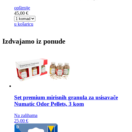
opširnije
45,00 €
u košaricu
Izdvajamo iz ponude
Set premium mirisnih granula za usisavače
Numatic Odor Pellets, 3 kom
Na zalihama
25,00 €