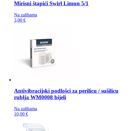
Mirisni štapići
Swirl Limun 5/1
Na zalihama
3,00 €
Antivibracijski podlošci za perilicu / sušilicu
rublja
WM0008 bijeli
Na zalihama
10,00 €