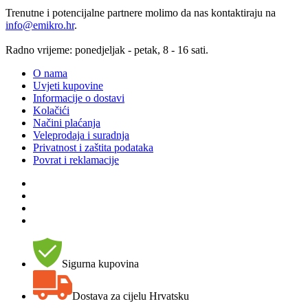
Trenutne i potencijalne partnere molimo da nas kontaktiraju na
info@emikro.hr
.
Radno vrijeme: ponedjeljak - petak, 8 - 16 sati.
O nama
Uvjeti kupovine
Informacije o dostavi
Kolačići
Načini plaćanja
Veleprodaja i suradnja
Privatnost i zaštita podataka
Povrat i reklamacije
Sigurna kupovina
Dostava za cijelu Hrvatsku