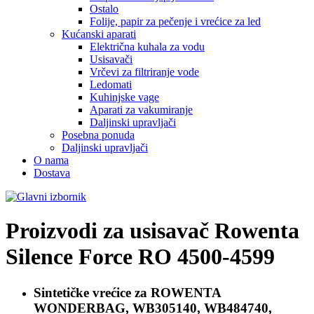
Ostalo
Folije, papir za pečenje i vrećice za led
Kućanski aparati
Električna kuhala za vodu
Usisavači
Vrčevi za filtriranje vode
Ledomati
Kuhinjske vage
Aparati za vakumiranje
Daljinski upravljači
Posebna ponuda
Daljinski upravljači
O nama
Dostava
Proizvodi za usisavač
Rowenta
Silence Force RO 4500-4599
Sintetičke vrećice za
ROWENTA
WONDERBAG, WB305140, WB484740,