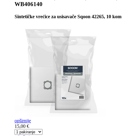
WB406140
Sintetičke vrećice za usisavače Sqoon 42265, 10 kom
opširnije
15,00 €