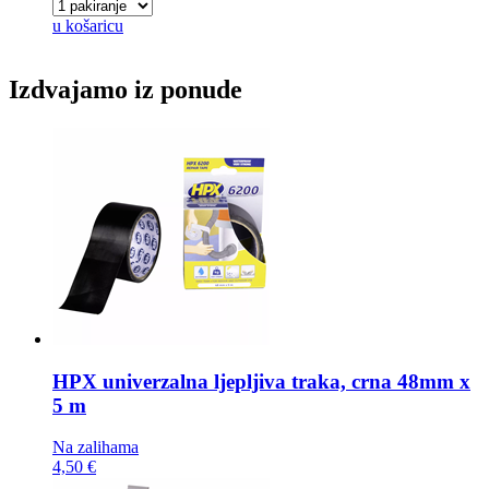
u košaricu
Izdvajamo iz ponude
HPX univerzalna ljepljiva traka,
crna 48mm x
5 m
Na zalihama
4,50 €