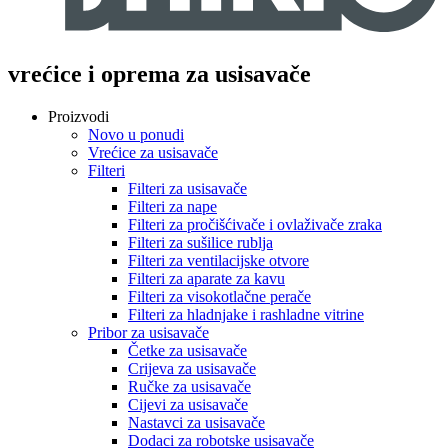
vrećice i oprema za usisavače
Proizvodi
Novo u ponudi
Vrećice za usisavače
Filteri
Filteri za usisavače
Filteri za nape
Filteri za pročišćivače i ovlaživače zraka
Filteri za sušilice rublja
Filteri za ventilacijske otvore
Filteri za aparate za kavu
Filteri za visokotlačne perače
Filteri za hladnjake i rashladne vitrine
Pribor za usisavače
Četke za usisavače
Crijeva za usisavače
Ručke za usisavače
Cijevi za usisavače
Nastavci za usisavače
Dodaci za robotske usisavače