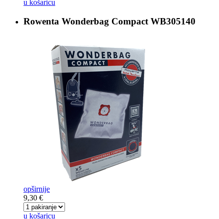
u košaricu
Rowenta Wonderbag Compact
WB305140
opširnije
9,30 €
u košaricu