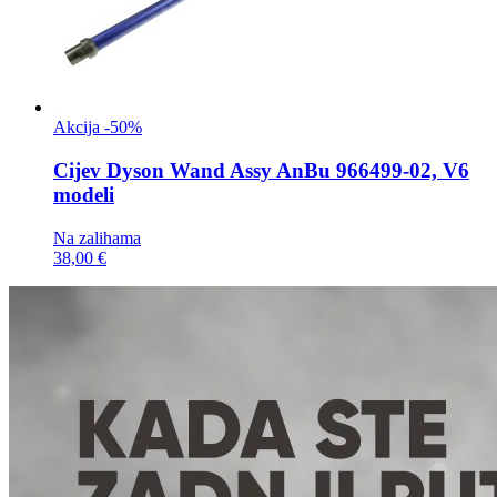
Akcija -50%
Cijev
Dyson Wand Assy AnBu 966499-02, V6
modeli
Na zalihama
38,00 €