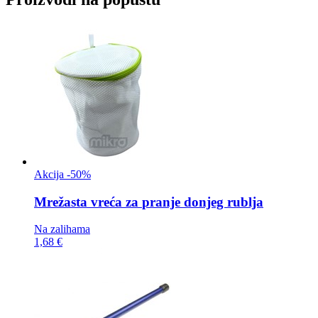
Akcija -50%
Mrežasta vreća za
pranje donjeg rublja
Na zalihama
1,68 €