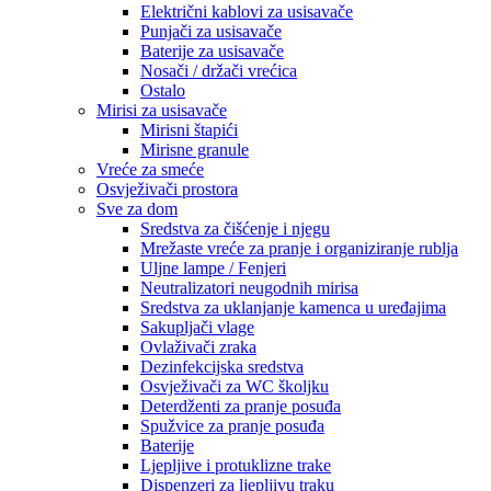
Električni kablovi za usisavače
Punjači za usisavače
Baterije za usisavače
Nosači / držači vrećica
Ostalo
Mirisi za usisavače
Mirisni štapići
Mirisne granule
Vreće za smeće
Osvježivači prostora
Sve za dom
Sredstva za čišćenje i njegu
Mrežaste vreće za pranje i organiziranje rublja
Uljne lampe / Fenjeri
Neutralizatori neugodnih mirisa
Sredstva za uklanjanje kamenca u uređajima
Sakupljači vlage
Ovlaživači zraka
Dezinfekcijska sredstva
Osvježivači za WC školjku
Deterdženti za pranje posuđa
Spužvice za pranje posuđa
Baterije
Ljepljive i protuklizne trake
Dispenzeri za ljepljivu traku