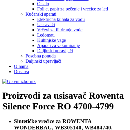
Ostalo
Folije, papir za pečenje i vrećice za led
Kućanski aparati
Električna kuhala za vodu
Usisavači
Vrčevi za filtriranje vode
Ledomati
Kuhinjske vage
Aparati za vakumiranje
Daljinski upravljači
Posebna ponuda
Daljinski upravljači
O nama
Dostava
Proizvodi za usisavač
Rowenta
Silence Force RO 4700-4799
Sintetičke vrećice za
ROWENTA
WONDERBAG, WB305140, WB484740,