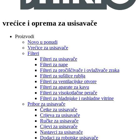
vrećice i oprema za usisavače
Proizvodi
Novo u ponudi
Vrećice za usisavače
Filteri
Filteri za usisavače
Filteri za nape
Filteri za pročišćivače i ovlaživače zraka
Filteri za sušilice rublja
Filteri za ventilacijske otvore
Filteri za aparate za kavu
Filteri za visokotlačne perače
Filteri za hladnjake i rashladne vitrine
Pribor za usisavače
Četke za usisavače
Crijeva za usisavače
Ručke za usisavače
Cijevi za usisavače
Nastavci za usisavače
Dodaci za robotske usisavače