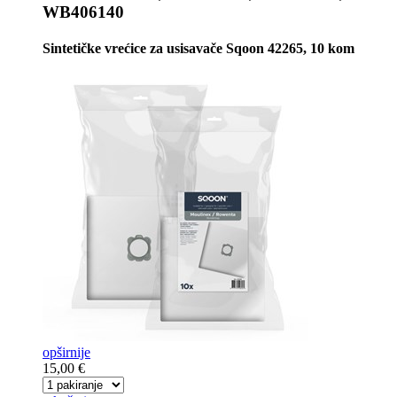
WB406140
Sintetičke vrećice za usisavače Sqoon 42265, 10 kom
opširnije
15,00 €