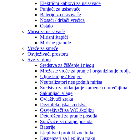
Električni kablovi za usisavače
Punjači za usisavače
Baterije za usisavače
Nosači / držači vrećica
Ostalo
Mirisi za usisavače
Mirisni štapići
Mirisne granule
Vreće za smeće
Osvježivači prostora
Sve za dom
Sredstva za čišćenje i njegu
Mrežaste vreće za pranje i organiziranje rublja
Uljne lampe / Fenjeri
Neutralizatori neugodnih mirisa
Sredstva za uklanjanje kamenca u uređajima
Sakupljači vlage
Ovlaživači zraka
Dezinfekcijska sredstva
Osvježivači za WC školjku
Deterdženti za pranje posuđa
Spužvice za pranje posuđa
Baterije
Ljepljive i protuklizne trake
Dispenzeri za ljepljivu traku