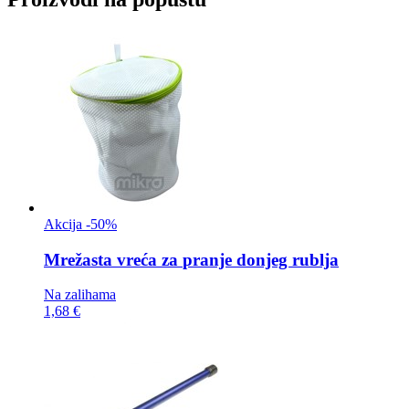
Akcija -50%
Mrežasta vreća za
pranje donjeg rublja
Na zalihama
1,68 €