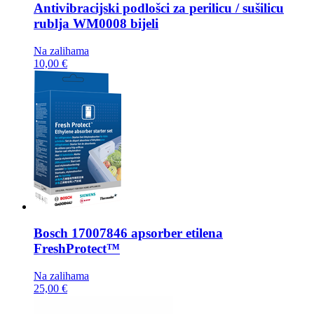
Antivibracijski podlošci za perilicu / sušilicu
rublja
WM0008 bijeli
Na zalihama
10,00 €
Bosch
17007846 apsorber etilena
FreshProtect™
Na zalihama
25,00 €