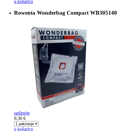
u košaricu
Rowenta Wonderbag Compact
WB305140
opširnije
9,30 €
u košaricu