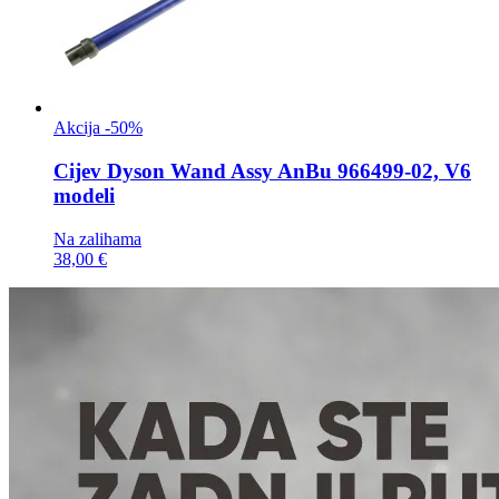
Akcija -50%
Cijev
Dyson Wand Assy AnBu 966499-02, V6
modeli
Na zalihama
38,00 €