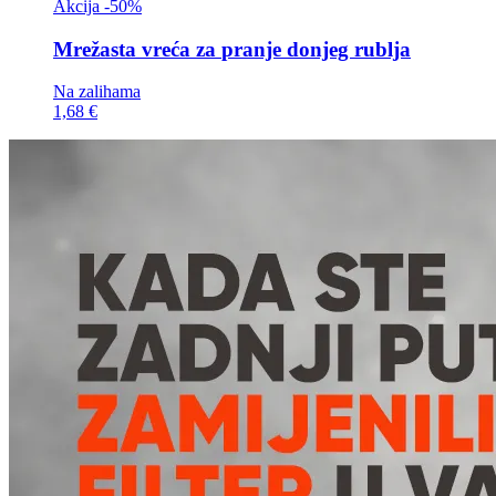
Akcija -50%
Mrežasta vreća za
pranje donjeg rublja
Na zalihama
1,68 €