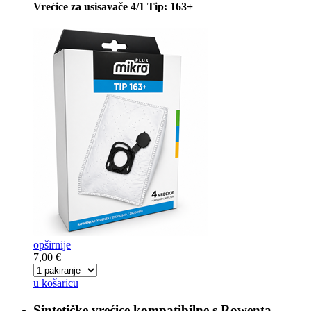
Vrećice za usisavače 4/1 Tip: 163+
opširnije
7,00 €
u košaricu
Sintetičke vrećice kompatibilne s
Rowenta