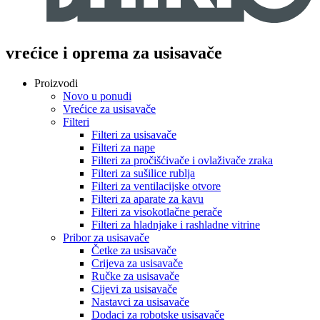
vrećice i oprema za usisavače
Proizvodi
Novo u ponudi
Vrećice za usisavače
Filteri
Filteri za usisavače
Filteri za nape
Filteri za pročišćivače i ovlaživače zraka
Filteri za sušilice rublja
Filteri za ventilacijske otvore
Filteri za aparate za kavu
Filteri za visokotlačne perače
Filteri za hladnjake i rashladne vitrine
Pribor za usisavače
Četke za usisavače
Crijeva za usisavače
Ručke za usisavače
Cijevi za usisavače
Nastavci za usisavače
Dodaci za robotske usisavače