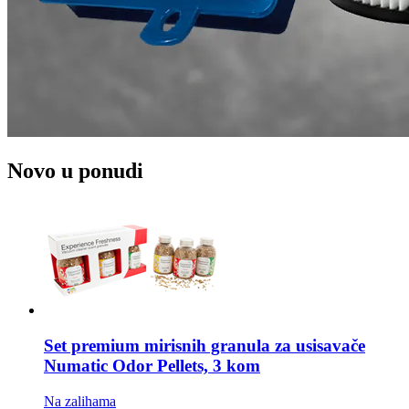
Novo u ponudi
Set premium mirisnih granula za usisavače
Numatic Odor Pellets, 3 kom
Na zalihama