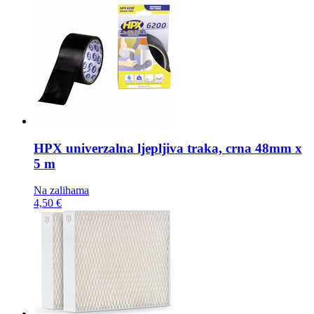
HPX univerzalna ljepljiva traka,
crna 48mm x
5 m
Na zalihama
4,50 €