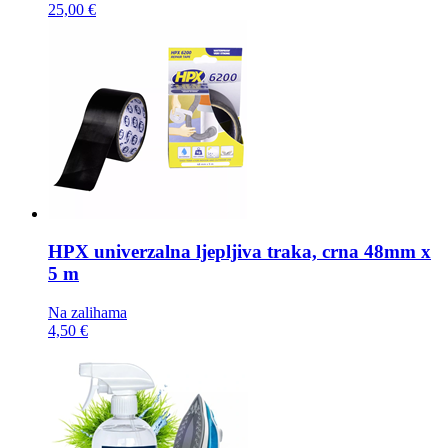
25,00 €
HPX univerzalna ljepljiva traka,
crna 48mm x
5 m
Na zalihama
4,50 €