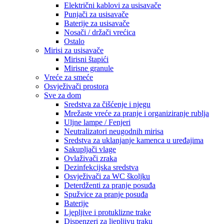
Električni kablovi za usisavače
Punjači za usisavače
Baterije za usisavače
Nosači / držači vrećica
Ostalo
Mirisi za usisavače
Mirisni štapići
Mirisne granule
Vreće za smeće
Osvježivači prostora
Sve za dom
Sredstva za čišćenje i njegu
Mrežaste vreće za pranje i organiziranje rublja
Uljne lampe / Fenjeri
Neutralizatori neugodnih mirisa
Sredstva za uklanjanje kamenca u uređajima
Sakupljači vlage
Ovlaživači zraka
Dezinfekcijska sredstva
Osvježivači za WC školjku
Deterdženti za pranje posuđa
Spužvice za pranje posuđa
Baterije
Ljepljive i protuklizne trake
Dispenzeri za ljepljivu traku