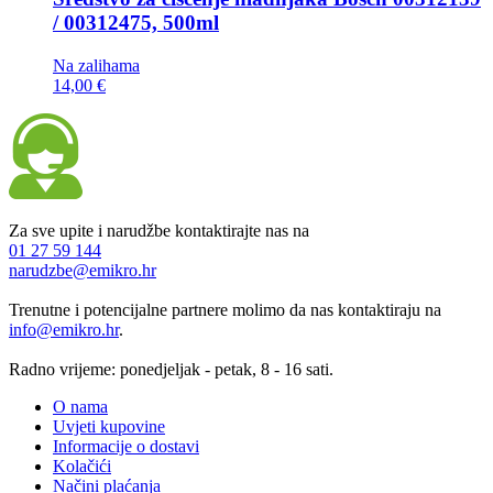
/ 00312475, 500ml
Na zalihama
14,00 €
Za sve upite i narudžbe kontaktirajte nas na
01 27 59 144
narudzbe@emikro.hr
Trenutne i potencijalne partnere molimo da nas kontaktiraju na
info@emikro.hr
.
Radno vrijeme: ponedjeljak - petak, 8 - 16 sati.
O nama
Uvjeti kupovine
Informacije o dostavi
Kolačići
Načini plaćanja