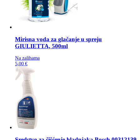
Mirisna voda za glačanje u spreju
GIULIETTA, 500ml
Na zalihama
5,00 €
Sredstvo za čišćenje hladnjaka
Bosch 00312139