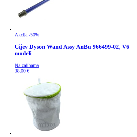
Akcija -50%
Cijev
Dyson Wand Assy AnBu 966499-02, V6
modeli
Na zalihama
38,00 €