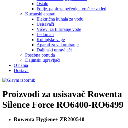
Ostalo
Folije, papir za pečenje i vrećice za led
Kućanski aparati
Električna kuhala za vodu
Usisavači
Vrčevi za filtriranje vode
Ledomati
Kuhinjske vage
Aparati za vakumiranje
Daljinski upravljači
Posebna ponuda
Daljinski upravljači
O nama
Dostava
Proizvodi za usisavač
Rowenta
Silence Force RO6400-RO6499
Rowenta Hygiene+
ZR200540