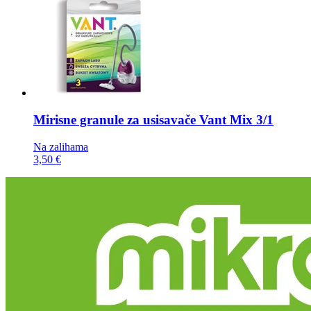
Mirisne granule za usisavače
Vant Mix 3/1
Na zalihama
3,50 €