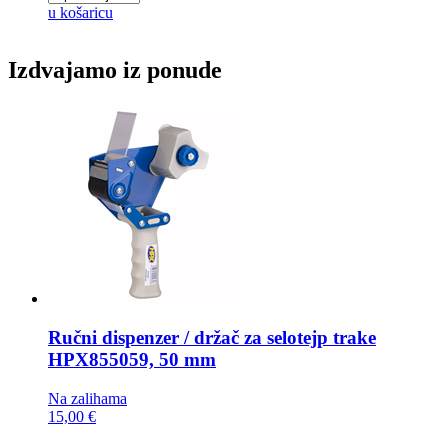
u košaricu
Izdvajamo iz ponude
Ručni dispenzer / držač za selotejp trake
HPX855059, 50 mm
Na zalihama
15,00 €