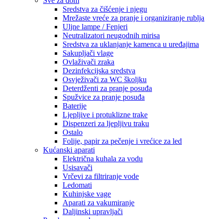
Sve za dom
Sredstva za čišćenje i njegu
Mrežaste vreće za pranje i organiziranje rublja
Uljne lampe / Fenjeri
Neutralizatori neugodnih mirisa
Sredstva za uklanjanje kamenca u uređajima
Sakupljači vlage
Ovlaživači zraka
Dezinfekcijska sredstva
Osvježivači za WC školjku
Deterdženti za pranje posuđa
Spužvice za pranje posuđa
Baterije
Ljepljive i protuklizne trake
Dispenzeri za ljepljivu traku
Ostalo
Folije, papir za pečenje i vrećice za led
Kućanski aparati
Električna kuhala za vodu
Usisavači
Vrčevi za filtriranje vode
Ledomati
Kuhinjske vage
Aparati za vakumiranje
Daljinski upravljači