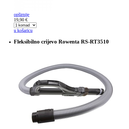
opširnije
19,90 €
u košaricu
Fleksibilno crijevo
Rowenta RS-RT3510