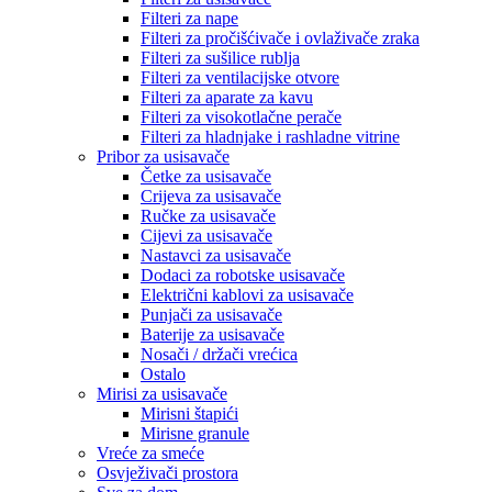
Filteri za nape
Filteri za pročišćivače i ovlaživače zraka
Filteri za sušilice rublja
Filteri za ventilacijske otvore
Filteri za aparate za kavu
Filteri za visokotlačne perače
Filteri za hladnjake i rashladne vitrine
Pribor za usisavače
Četke za usisavače
Crijeva za usisavače
Ručke za usisavače
Cijevi za usisavače
Nastavci za usisavače
Dodaci za robotske usisavače
Električni kablovi za usisavače
Punjači za usisavače
Baterije za usisavače
Nosači / držači vrećica
Ostalo
Mirisi za usisavače
Mirisni štapići
Mirisne granule
Vreće za smeće
Osvježivači prostora