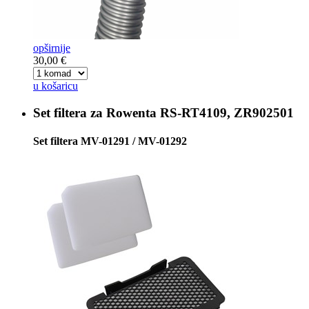
opširnije
30,00 €
u košaricu
Set filtera za
Rowenta RS-RT4109, ZR902501
Set filtera MV-01291 / MV-01292