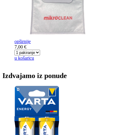
opširnije
7,00 €
u košaricu
Izdvajamo iz ponude