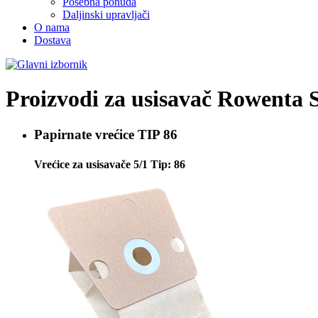
Posebna ponuda
Daljinski upravljači
O nama
Dostava
Proizvodi za usisavač
Rowenta 
Papirnate vrećice
TIP 86
Vrećice za usisavače 5/1 Tip: 86