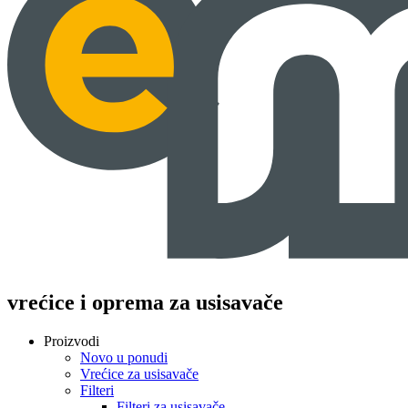
vrećice i oprema za usisavače
Proizvodi
Novo u ponudi
Vrećice za usisavače
Filteri
Filteri za usisavače