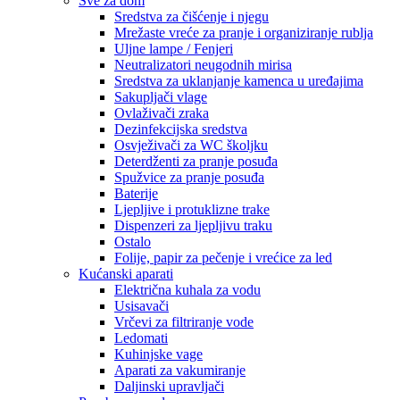
Sve za dom
Sredstva za čišćenje i njegu
Mrežaste vreće za pranje i organiziranje rublja
Uljne lampe / Fenjeri
Neutralizatori neugodnih mirisa
Sredstva za uklanjanje kamenca u uređajima
Sakupljači vlage
Ovlaživači zraka
Dezinfekcijska sredstva
Osvježivači za WC školjku
Deterdženti za pranje posuđa
Spužvice za pranje posuđa
Baterije
Ljepljive i protuklizne trake
Dispenzeri za ljepljivu traku
Ostalo
Folije, papir za pečenje i vrećice za led
Kućanski aparati
Električna kuhala za vodu
Usisavači
Vrčevi za filtriranje vode
Ledomati
Kuhinjske vage
Aparati za vakumiranje
Daljinski upravljači