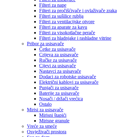
Filteri za nape
Filteri za pročišćivače i ovlaživače zraka
Filteri za sušilice rublja
Filteri za ventilacijske otvore
Filteri za aparate za kavu
Filteri za visokotlačne perače
Filteri za hladnjake i rashladne vitrine
Pribor za usisavače
Četke za usisavače
Crijeva za usisavače
Ručke za usisavače
Cijevi za usisavače
Nastavci za usisavače
Dodaci za robotske usisavače
Električni kablovi za usisavače
Punjači za usisavače
Baterije za usisavače
Nosači / držači vrećica
Ostalo
Mirisi za usisavače
Mirisni štapići
Mirisne granule
Vreće za smeće
Osvježivači prostora