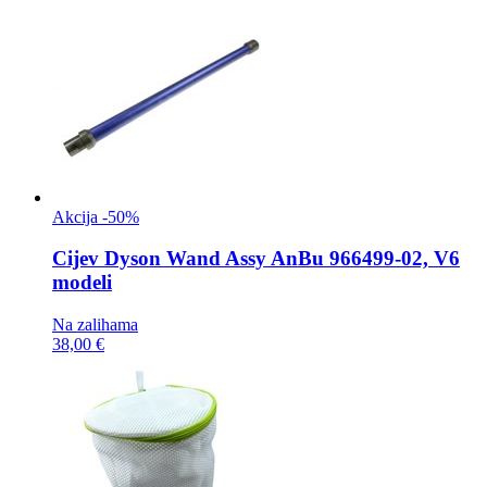
Akcija -50%
Cijev
Dyson Wand Assy AnBu 966499-02, V6
modeli
Na zalihama
38,00 €