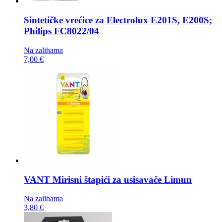
Sintetičke vrećice za
Electrolux E201S, E200S;
Philips FC8022/04
Na zalihama
7,00 €
VANT Mirisni štapići za usisavače
Limun
Na zalihama
3,80 €