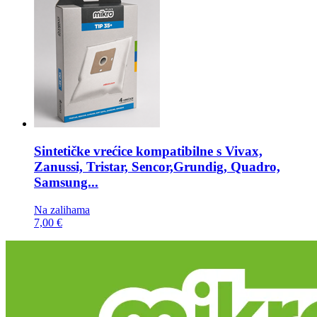
Sintetičke vrećice kompatibilne s
Vivax,
Zanussi, Tristar, Sencor,Grundig, Quadro,
Samsung...
Na zalihama
7,00 €