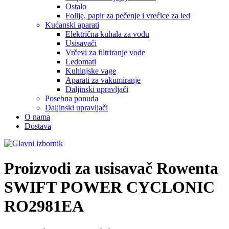
Ostalo
Folije, papir za pečenje i vrećice za led
Kućanski aparati
Električna kuhala za vodu
Usisavači
Vrčevi za filtriranje vode
Ledomati
Kuhinjske vage
Aparati za vakumiranje
Daljinski upravljači
Posebna ponuda
Daljinski upravljači
O nama
Dostava
Proizvodi za usisavač
Rowenta
SWIFT POWER CYCLONIC
RO2981EA