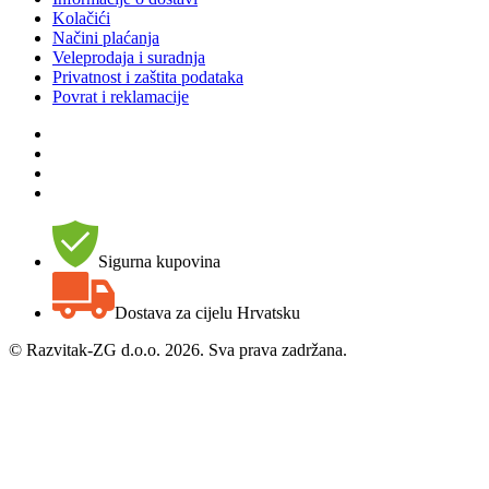
Kolačići
Načini plaćanja
Veleprodaja i suradnja
Privatnost i zaštita podataka
Povrat i reklamacije
Sigurna kupovina
Dostava za cijelu Hrvatsku
©
Razvitak-ZG d.o.o. 2026. Sva prava zadržana.