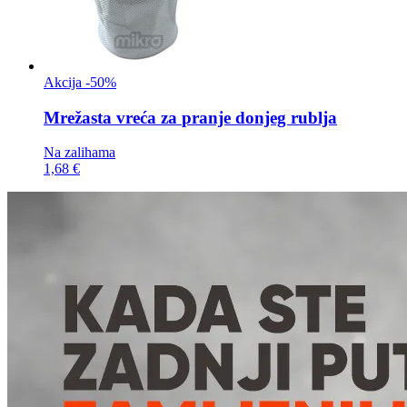
Akcija -50%
Mrežasta vreća za
pranje donjeg rublja
Na zalihama
1,68 €