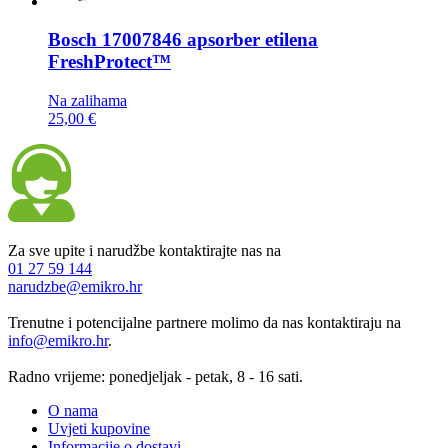
Bosch
17007846 apsorber etilena
FreshProtect™
Na zalihama
25,00 €
Za sve upite i narudžbe kontaktirajte nas na
01 27 59 144
narudzbe@emikro.hr
Trenutne i potencijalne partnere molimo da nas kontaktiraju na
info@emikro.hr
.
Radno vrijeme: ponedjeljak - petak, 8 - 16 sati.
O nama
Uvjeti kupovine
Informacije o dostavi