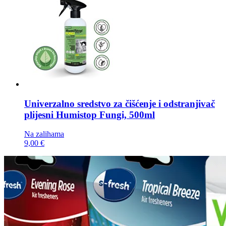
Univerzalno sredstvo za čišćenje i odstranjivač
plijesni
Humistop Fungi, 500ml
Na zalihama
9,00 €