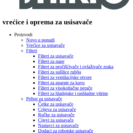
vrećice i oprema za usisavače
Proizvodi
Novo u ponudi
Vrećice za usisavače
Filteri
Filteri za usisavače
Filteri za nape
Filteri za pročišćivače i ovlaživače zraka
Filteri za sušilice rublja
Filteri za ventilacijske otvore
Filteri za aparate za kavu
Filteri za visokotlačne perače
Filteri za hladnjake i rashladne vitrine
Pribor za usisavače
Četke za usisavače
Crijeva za usisavače
Ručke za usisavače
Cijevi za usisavače
Nastavci za usisavače
Dodaci za robotske usisavače