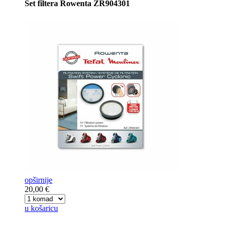
Set filtera Rowenta ZR904301
opširnije
20,00 €
u košaricu