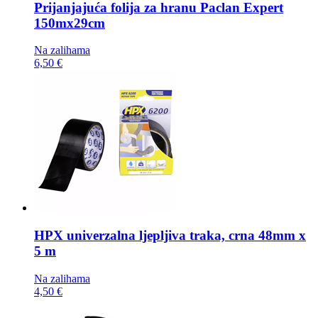
Prijanjajuća folija za hranu
Paclan Expert
150mx29cm
Na zalihama
6,50 €
HPX univerzalna ljepljiva traka,
crna 48mm x
5 m
Na zalihama
4,50 €