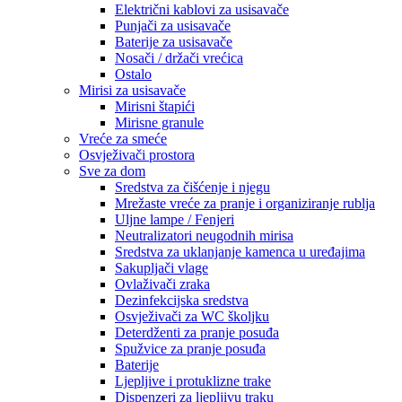
Električni kablovi za usisavače
Punjači za usisavače
Baterije za usisavače
Nosači / držači vrećica
Ostalo
Mirisi za usisavače
Mirisni štapići
Mirisne granule
Vreće za smeće
Osvježivači prostora
Sve za dom
Sredstva za čišćenje i njegu
Mrežaste vreće za pranje i organiziranje rublja
Uljne lampe / Fenjeri
Neutralizatori neugodnih mirisa
Sredstva za uklanjanje kamenca u uređajima
Sakupljači vlage
Ovlaživači zraka
Dezinfekcijska sredstva
Osvježivači za WC školjku
Deterdženti za pranje posuđa
Spužvice za pranje posuđa
Baterije
Ljepljive i protuklizne trake
Dispenzeri za ljepljivu traku