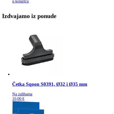
u košaricu
Izdvajamo iz ponude
Četka
Sqoon S0391, Ø32 i Ø35 mm
Na zalihama
10,00 €