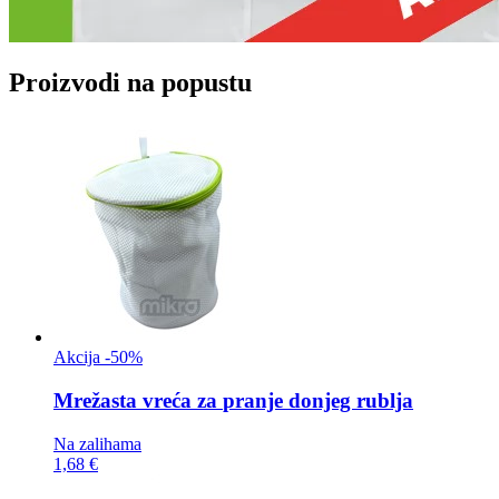
Proizvodi na popustu
Akcija -50%
Mrežasta vreća za
pranje donjeg rublja
Na zalihama
1,68 €