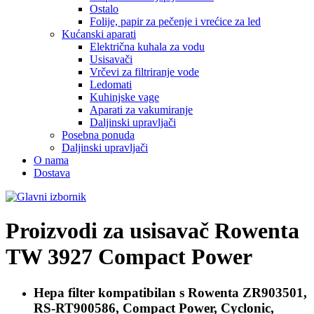
Ostalo
Folije, papir za pečenje i vrećice za led
Kućanski aparati
Električna kuhala za vodu
Usisavači
Vrčevi za filtriranje vode
Ledomati
Kuhinjske vage
Aparati za vakumiranje
Daljinski upravljači
Posebna ponuda
Daljinski upravljači
O nama
Dostava
Proizvodi za usisavač
Rowenta
TW 3927 Compact Power
Hepa filter kompatibilan s
Rowenta ZR903501,
RS-RT900586, Compact Power, Cyclonic,