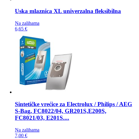
Uska mlaznica
XL univerzalna fleksibilna
Na zalihama
6,65 €
Sintetičke vrećice za
Electrolux / Philips / AEG
S-Bag, FC8022/04, GR201S,E200S,
FC8021/03, E201S....
Na zalihama
7,00 €