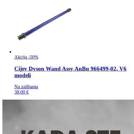
Akcija -50%
Cijev
Dyson Wand Assy AnBu 966499-02, V6
modeli
Na zalihama
38,00 €