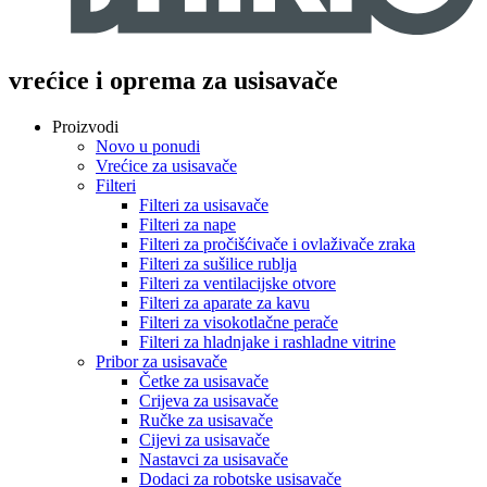
vrećice i oprema za usisavače
Proizvodi
Novo u ponudi
Vrećice za usisavače
Filteri
Filteri za usisavače
Filteri za nape
Filteri za pročišćivače i ovlaživače zraka
Filteri za sušilice rublja
Filteri za ventilacijske otvore
Filteri za aparate za kavu
Filteri za visokotlačne perače
Filteri za hladnjake i rashladne vitrine
Pribor za usisavače
Četke za usisavače
Crijeva za usisavače
Ručke za usisavače
Cijevi za usisavače
Nastavci za usisavače
Dodaci za robotske usisavače