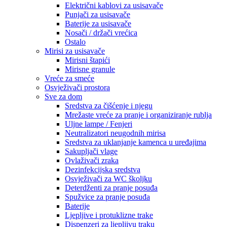
Električni kablovi za usisavače
Punjači za usisavače
Baterije za usisavače
Nosači / držači vrećica
Ostalo
Mirisi za usisavače
Mirisni štapići
Mirisne granule
Vreće za smeće
Osvježivači prostora
Sve za dom
Sredstva za čišćenje i njegu
Mrežaste vreće za pranje i organiziranje rublja
Uljne lampe / Fenjeri
Neutralizatori neugodnih mirisa
Sredstva za uklanjanje kamenca u uređajima
Sakupljači vlage
Ovlaživači zraka
Dezinfekcijska sredstva
Osvježivači za WC školjku
Deterdženti za pranje posuđa
Spužvice za pranje posuđa
Baterije
Ljepljive i protuklizne trake
Dispenzeri za ljepljivu traku