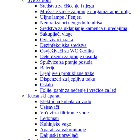
Sve za dom
Sredstva za čišćenje i njegu
Mrežaste vreće za pranje i organiziranje rublja
Uljne lampe / Fenjeri
Neutralizatori neugodnih mirisa
Sredstva za uklanjanje kamenca u uređajima
Sakupljači vlage
Ovlaživači zraka
Dezinfekcijska sredstva
Osvježivači za WC školjku
Deterdženti za pranje posuđa
Spužvice za pranje posuđa
Baterije
Ljepljive i protuklizne trake
Dispenzeri za ljepljivu traku
Ostalo
Folije, papir za pečenje i vrećice za led
Kućanski aparati
Električna kuhala za vodu
Usisavači
Vrčevi za filtriranje vode
Ledomati
Kuhinjske vage
Aparati za vakumiranje
Daljinski upravljači