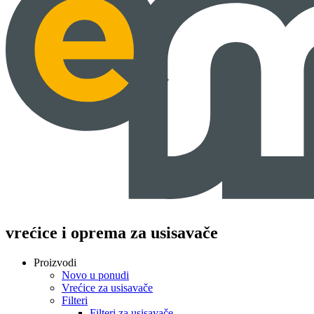
vrećice i oprema za usisavače
Proizvodi
Novo u ponudi
Vrećice za usisavače
Filteri
Filteri za usisavače