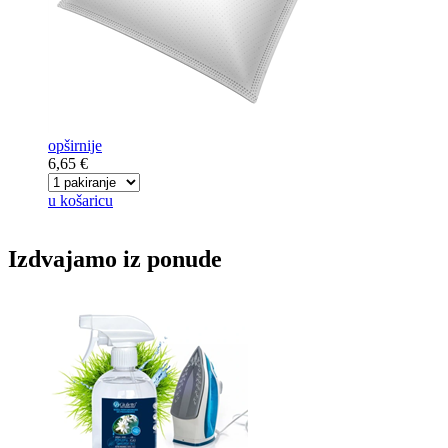
opširnije
6,65 €
u košaricu
Izdvajamo iz ponude