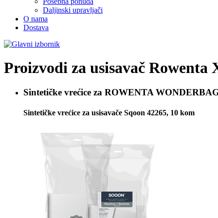
Posebna ponuda
Daljinski upravljači
O nama
Dostava
Proizvodi za usisavač
Rowenta 
Sintetičke vrećice za
ROWENTA WONDERBAG, W
Sintetičke vrećice za usisavače Sqoon 42265, 10 kom