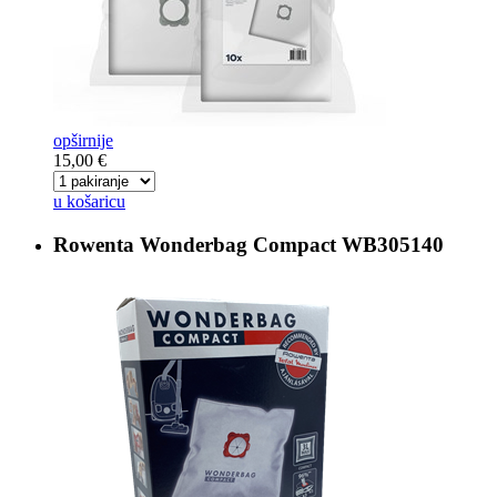
opširnije
15,00 €
u košaricu
Rowenta Wonderbag Compact
WB305140