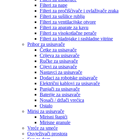
Filteri za nape
Filteri za pročišćivače i ovlaživače zraka
Filteri za sušilice rublja
Filteri za ventilacijske otvore
Filteri za aparate za kavu
Filteri za visokotlačne perače
Filteri za hladnjake i rashladne vitrine
Pribor za usisavače
Četke za usisavače
Crijeva za usisavače
Ručke za usisavače
Cijevi za usisavače
Nastavci za usisavače
Dodaci za robotske usisavače
Električni kablovi za usisavače
Punjači za usisavače
Baterije za usisavače
Nosači / držači vrećica
Ostalo
Mirisi za usisavače
Mirisni štapići
Mirisne granule
Vreće za smeće
Osvježivači prostora