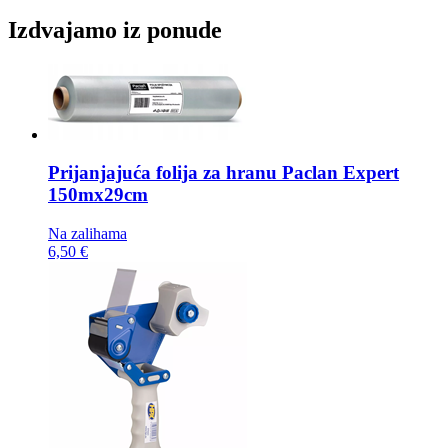
Izdvajamo iz ponude
Prijanjajuća folija za hranu
Paclan Expert
150mx29cm
Na zalihama
6,50 €