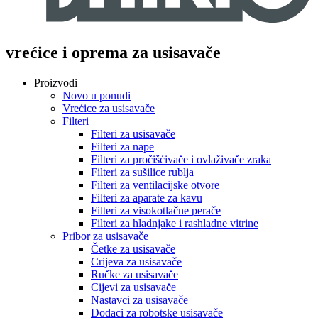
vrećice i oprema za usisavače
Proizvodi
Novo u ponudi
Vrećice za usisavače
Filteri
Filteri za usisavače
Filteri za nape
Filteri za pročišćivače i ovlaživače zraka
Filteri za sušilice rublja
Filteri za ventilacijske otvore
Filteri za aparate za kavu
Filteri za visokotlačne perače
Filteri za hladnjake i rashladne vitrine
Pribor za usisavače
Četke za usisavače
Crijeva za usisavače
Ručke za usisavače
Cijevi za usisavače
Nastavci za usisavače
Dodaci za robotske usisavače