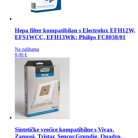
Hepa filter kompatibilan s
Electrolux EFH12W,
EFS1WCC, EFH13WK; Philips FC8038/01
Na zalihama
8,00 €
Sintetičke vrećice kompatibilne s
Vivax,
Zanussi, Tristar, Sencor,Grundig, Quadro,