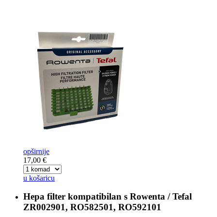
opširnije
17,00 €
u košaricu
Hepa filter kompatibilan s
Rowenta / Tefal
ZR002901, RO582501, RO592101