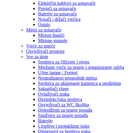
Električni kablovi za usisavače
Punjači za usisavače
Baterije za usisavače
Nosači / držači vrećica
Ostalo
Mirisi za usisavače
Mirisni štapići
Mirisne granule
Vreće za smeće
Osvježivači prostora
Sve za dom
Sredstva za čišćenje i njegu
Mrežaste vreće za pranje i organiziranje rublja
Uljne lampe / Fenjeri
Neutralizatori neugodnih mirisa
Sredstva za uklanjanje kamenca u uređajima
Sakupljači vlage
Ovlaživači zraka
Dezinfekcijska sredstva
Osvježivači za WC školjku
Deterdženti za pranje posuđa
Spužvice za pranje posuđa
Baterije
Ljepljive i protuklizne trake
Dispenzeri za ljepljivu traku