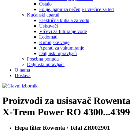
Ostalo
Folije, papir za pečenje i vrećice za led
Kućanski aparati
Električna kuhala za vodu
Usisavači
Vrčevi za filtriranje vode
Ledomati
Kuhinjske vage
Aparati za vakumiranje
Daljinski upravljači
Posebna ponuda
Daljinski upravljači
O nama
Dostava
Proizvodi za usisavač
Rowenta
X-Trem Power RO 4300...4399
Hepa filter
Rowenta / Tefal ZR002901