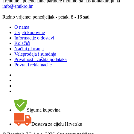
Trenutne i potencijalne partnere molimo da nas kontaktiraju na
info@emikro.hr
.
Radno vrijeme: ponedjeljak - petak, 8 - 16 sati.
O nama
Uvjeti kupovine
Informacije o dostavi
Kolačići
Načini plaćanja
Veleprodaja i suradnja
Privatnost i zaštita podataka
Povrat i reklamacije
Sigurna kupovina
Dostava za cijelu Hrvatsku