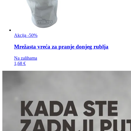
Akcija -50%
Mrežasta vreća za
pranje donjeg rublja
Na zalihama
1,68 €