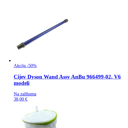
Akcija -50%
Cijev
Dyson Wand Assy AnBu 966499-02, V6
modeli
Na zalihama
38,00 €