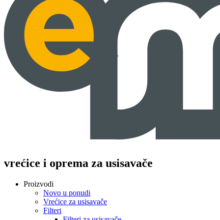
vrećice i oprema za usisavače
Proizvodi
Novo u ponudi
Vrećice za usisavače
Filteri
Filteri za usisavače