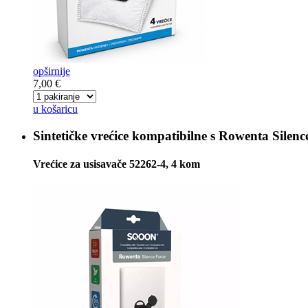
opširnije
7,00 €
u košaricu
Sintetičke vrećice kompatibilne s
Rowenta Silenc
Vrećice za usisavače 52262-4, 4 kom