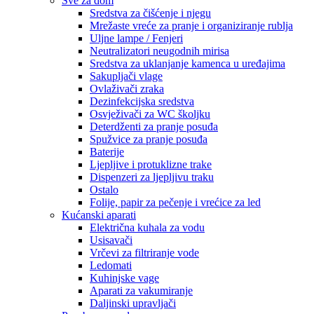
Sve za dom
Sredstva za čišćenje i njegu
Mrežaste vreće za pranje i organiziranje rublja
Uljne lampe / Fenjeri
Neutralizatori neugodnih mirisa
Sredstva za uklanjanje kamenca u uređajima
Sakupljači vlage
Ovlaživači zraka
Dezinfekcijska sredstva
Osvježivači za WC školjku
Deterdženti za pranje posuđa
Spužvice za pranje posuđa
Baterije
Ljepljive i protuklizne trake
Dispenzeri za ljepljivu traku
Ostalo
Folije, papir za pečenje i vrećice za led
Kućanski aparati
Električna kuhala za vodu
Usisavači
Vrčevi za filtriranje vode
Ledomati
Kuhinjske vage
Aparati za vakumiranje
Daljinski upravljači