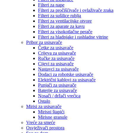
Filteri za nape
Filteri za pročišćivače i ovlaživače zraka
Filteri za sušilice rublja
Filteri za ventilacijske otvore
Filteri za aparate za kavu
Filteri za visokotlačne perače
Filteri za hladnjake i rashladne vitrine
Pribor za usisavače
Četke za usisavače
Crijeva za usisavače
Ručke za usisavače
Cijevi za usisavače
Nastavci za usisavače
Dodaci za robotske usisavače
Električni kablovi za usisavače
Punjači za usisavače
Baterije za usisavače
Nosači / držači vrećica
Ostalo
Mirisi za usisavače
Mirisni štapići
Mirisne granule
Vreće za smeće
Osvježivači prostora