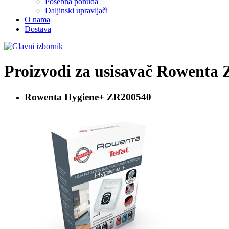
Posebna ponuda
Daljinski upravljači
O nama
Dostava
Proizvodi za usisavač
Rowenta 
Rowenta Hygiene+
ZR200540