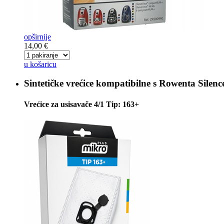
opširnije
14,00 €
u košaricu
Sintetičke vrećice kompatibilne s
Rowenta Silenc
Vrećice za usisavače 4/1 Tip: 163+