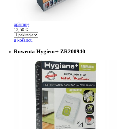
opširnije
12,50 €
u košaricu
Rowenta Hygiene+
ZR200940