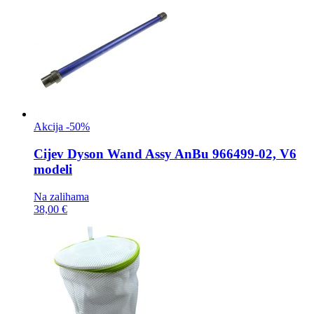
Akcija -50%
Cijev
Dyson Wand Assy AnBu 966499-02, V6
modeli
Na zalihama
38,00 €