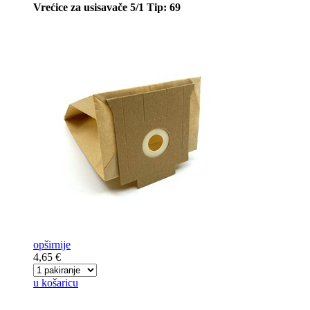
Vrećice za usisavače 5/1 Tip: 69
opširnije
4,65 €
u košaricu