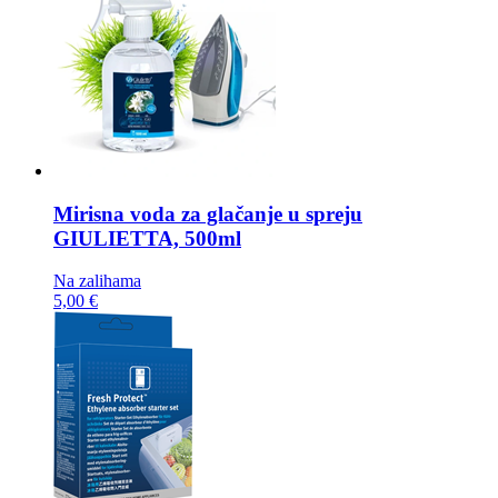
Mirisna voda za glačanje u spreju
GIULIETTA, 500ml
Na zalihama
5,00 €