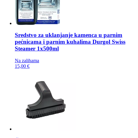
Sredstvo za uklanjanje kamenca u parnim
pećnicama i parnim kuhalima
Durgol Swiss
Steamer 1x500ml
Na zalihama
15,00 €