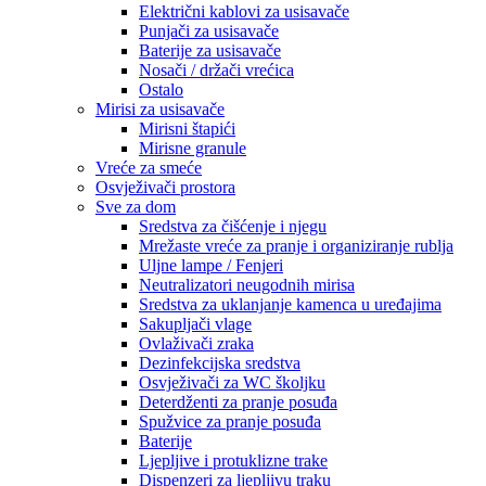
Električni kablovi za usisavače
Punjači za usisavače
Baterije za usisavače
Nosači / držači vrećica
Ostalo
Mirisi za usisavače
Mirisni štapići
Mirisne granule
Vreće za smeće
Osvježivači prostora
Sve za dom
Sredstva za čišćenje i njegu
Mrežaste vreće za pranje i organiziranje rublja
Uljne lampe / Fenjeri
Neutralizatori neugodnih mirisa
Sredstva za uklanjanje kamenca u uređajima
Sakupljači vlage
Ovlaživači zraka
Dezinfekcijska sredstva
Osvježivači za WC školjku
Deterdženti za pranje posuđa
Spužvice za pranje posuđa
Baterije
Ljepljive i protuklizne trake
Dispenzeri za ljepljivu traku