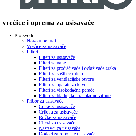
vrećice i oprema za usisavače
Proizvodi
Novo u ponudi
Vrećice za usisavače
Filteri
Filteri za usisavače
Filteri za nape
Filteri za pročišćivače i ovlaživače zraka
Filteri za sušilice rublja
Filteri za ventilacijske otvore
Filteri za aparate za kavu
Filteri za visokotlačne perače
Filteri za hladnjake i rashladne vitrine
Pribor za usisavače
Četke za usisavače
Crijeva za usisavače
Ručke za usisavače
Cijevi za usisavače
Nastavci za usisavače
Dodaci za robotske usisavače