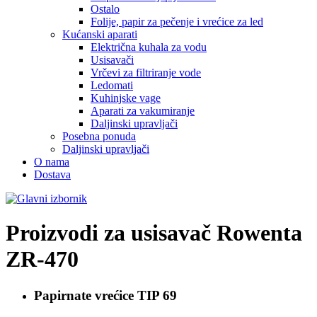
Ostalo
Folije, papir za pečenje i vrećice za led
Kućanski aparati
Električna kuhala za vodu
Usisavači
Vrčevi za filtriranje vode
Ledomati
Kuhinjske vage
Aparati za vakumiranje
Daljinski upravljači
Posebna ponuda
Daljinski upravljači
O nama
Dostava
Proizvodi za usisavač
Rowenta
ZR-470
Papirnate vrećice
TIP 69