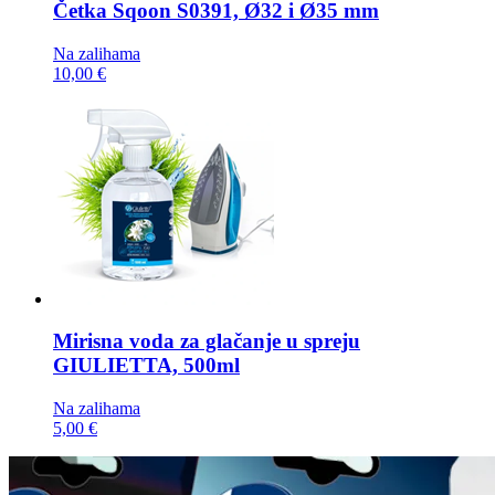
Četka
Sqoon S0391, Ø32 i Ø35 mm
Na zalihama
10,00 €
Mirisna voda za glačanje u spreju
GIULIETTA, 500ml
Na zalihama
5,00 €