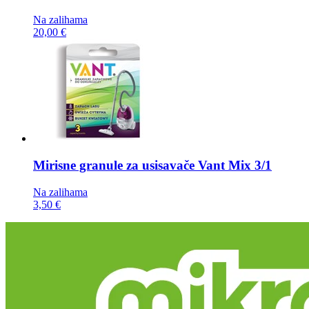
Na zalihama
20,00 €
Mirisne granule za usisavače
Vant Mix 3/1
Na zalihama
3,50 €