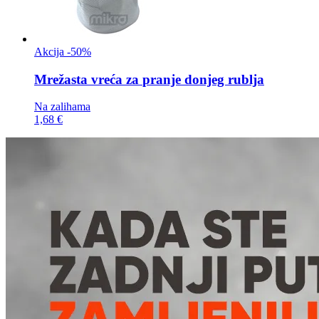
Akcija -50%
Mrežasta vreća za
pranje donjeg rublja
Na zalihama
1,68 €