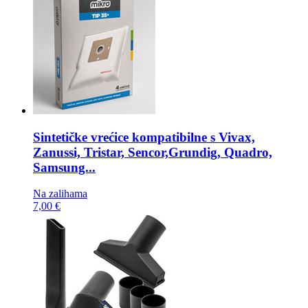
Sintetičke vrećice kompatibilne s
Vivax,
Zanussi, Tristar, Sencor,Grundig, Quadro,
Samsung...
Na zalihama
7,00 €