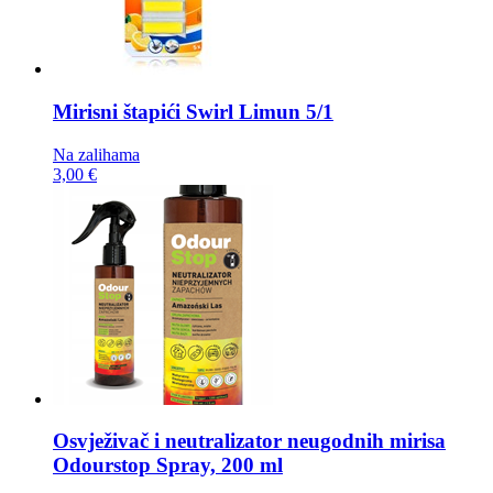
Mirisni štapići
Swirl Limun 5/1
Na zalihama
3,00 €
Osvježivač i neutralizator neugodnih mirisa
Odourstop Spray, 200 ml