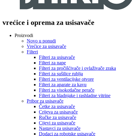
vrećice i oprema za usisavače
Proizvodi
Novo u ponudi
Vrećice za usisavače
Filteri
Filteri za usisavače
Filteri za nape
Filteri za pročišćivače i ovlaživače zraka
Filteri za sušilice rublja
Filteri za ventilacijske otvore
Filteri za aparate za kavu
Filteri za visokotlačne perače
Filteri za hladnjake i rashladne vitrine
Pribor za usisavače
Četke za usisavače
Crijeva za usisavače
Ručke za usisavače
Cijevi za usisavače
Nastavci za usisavače
Dodaci za robotske usisavače