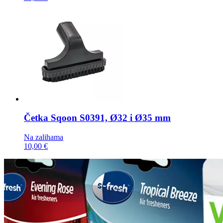
Četka
Sqoon S0391, Ø32 i Ø35 mm
Na zalihama
10,00 €