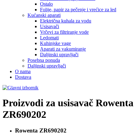
Ostalo
Folije, papir za pečenje i vrećice za led
Kućanski aparati
Električna kuhala za vodu
Usisavači
Vrčevi za filtriranje vode
Ledomati
Kuhinjske vage
Aparati za vakumiranje
Daljinski upravljači
Posebna ponuda
Daljinski upravljači
O nama
Dostava
Proizvodi za usisavač
Rowenta
ZR690202
Rowenta
ZR690202