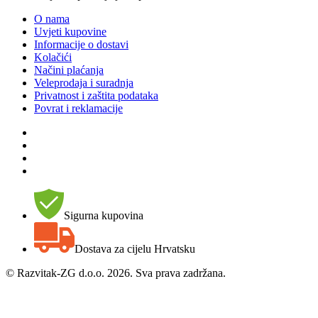
O nama
Uvjeti kupovine
Informacije o dostavi
Kolačići
Načini plaćanja
Veleprodaja i suradnja
Privatnost i zaštita podataka
Povrat i reklamacije
Sigurna kupovina
Dostava za cijelu Hrvatsku
©
Razvitak-ZG d.o.o. 2026. Sva prava zadržana.