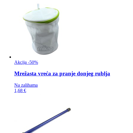
Akcija -50%
Mrežasta vreća za
pranje donjeg rublja
Na zalihama
1,68 €