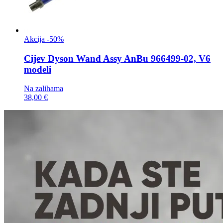
Akcija -50%
Cijev
Dyson Wand Assy AnBu 966499-02, V6
modeli
Na zalihama
38,00 €