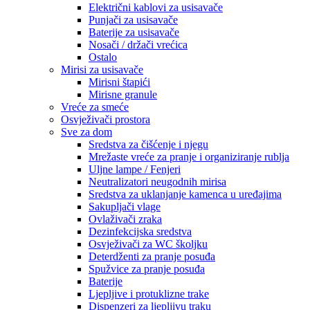
Električni kablovi za usisavače
Punjači za usisavače
Baterije za usisavače
Nosači / držači vrećica
Ostalo
Mirisi za usisavače
Mirisni štapići
Mirisne granule
Vreće za smeće
Osvježivači prostora
Sve za dom
Sredstva za čišćenje i njegu
Mrežaste vreće za pranje i organiziranje rublja
Uljne lampe / Fenjeri
Neutralizatori neugodnih mirisa
Sredstva za uklanjanje kamenca u uređajima
Sakupljači vlage
Ovlaživači zraka
Dezinfekcijska sredstva
Osvježivači za WC školjku
Deterdženti za pranje posuđa
Spužvice za pranje posuđa
Baterije
Ljepljive i protuklizne trake
Dispenzeri za ljepljivu traku