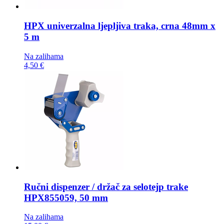
HPX univerzalna ljepljiva traka,
crna 48mm x
5 m
Na zalihama
4,50 €
Ručni dispenzer / držač za selotejp trake
HPX855059, 50 mm
Na zalihama