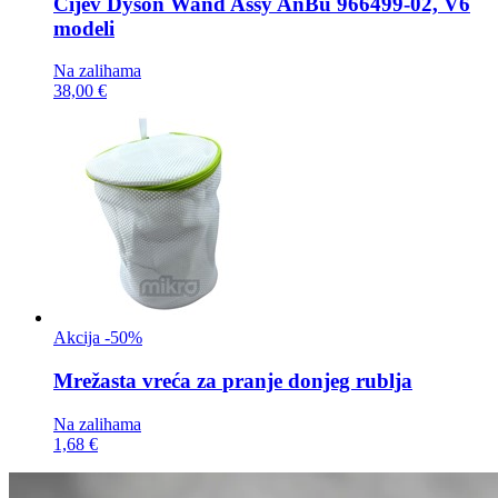
Cijev
Dyson Wand Assy AnBu 966499-02, V6
modeli
Na zalihama
38,00 €
Akcija -50%
Mrežasta vreća za
pranje donjeg rublja
Na zalihama
1,68 €