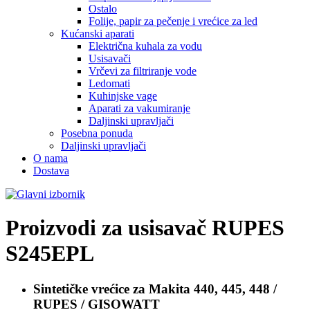
Ostalo
Folije, papir za pečenje i vrećice za led
Kućanski aparati
Električna kuhala za vodu
Usisavači
Vrčevi za filtriranje vode
Ledomati
Kuhinjske vage
Aparati za vakumiranje
Daljinski upravljači
Posebna ponuda
Daljinski upravljači
O nama
Dostava
Proizvodi za usisavač
RUPES
S245EPL
Sintetičke vrećice za
Makita 440, 445, 448 /
RUPES / GISOWATT