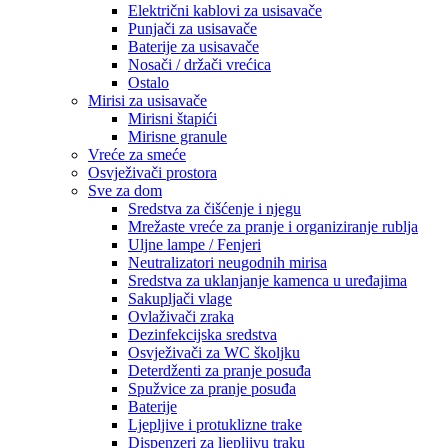
Električni kablovi za usisavače
Punjači za usisavače
Baterije za usisavače
Nosači / držači vrećica
Ostalo
Mirisi za usisavače
Mirisni štapići
Mirisne granule
Vreće za smeće
Osvježivači prostora
Sve za dom
Sredstva za čišćenje i njegu
Mrežaste vreće za pranje i organiziranje rublja
Uljne lampe / Fenjeri
Neutralizatori neugodnih mirisa
Sredstva za uklanjanje kamenca u uređajima
Sakupljači vlage
Ovlaživači zraka
Dezinfekcijska sredstva
Osvježivači za WC školjku
Deterdženti za pranje posuđa
Spužvice za pranje posuđa
Baterije
Ljepljive i protuklizne trake
Dispenzeri za ljepljivu traku