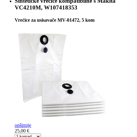
Sintetičke vrećice kompatibilne s
Makita
VC4210M, W107418353
Vrećice za usisavače MV-01472, 5 kom
opširnije
25,00 €