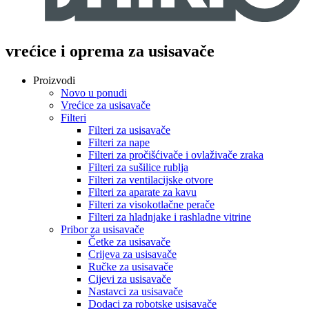
vrećice i oprema za usisavače
Proizvodi
Novo u ponudi
Vrećice za usisavače
Filteri
Filteri za usisavače
Filteri za nape
Filteri za pročišćivače i ovlaživače zraka
Filteri za sušilice rublja
Filteri za ventilacijske otvore
Filteri za aparate za kavu
Filteri za visokotlačne perače
Filteri za hladnjake i rashladne vitrine
Pribor za usisavače
Četke za usisavače
Crijeva za usisavače
Ručke za usisavače
Cijevi za usisavače
Nastavci za usisavače
Dodaci za robotske usisavače