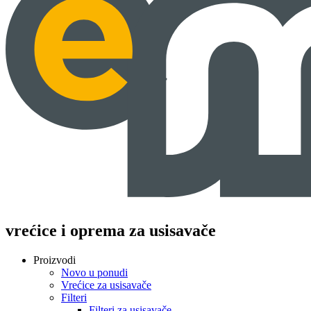
vrećice i oprema za usisavače
Proizvodi
Novo u ponudi
Vrećice za usisavače
Filteri
Filteri za usisavače