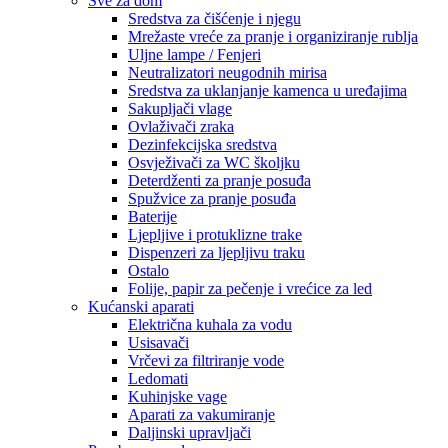
Sve za dom
Sredstva za čišćenje i njegu
Mrežaste vreće za pranje i organiziranje rublja
Uljne lampe / Fenjeri
Neutralizatori neugodnih mirisa
Sredstva za uklanjanje kamenca u uređajima
Sakupljači vlage
Ovlaživači zraka
Dezinfekcijska sredstva
Osvježivači za WC školjku
Deterdženti za pranje posuđa
Spužvice za pranje posuđa
Baterije
Ljepljive i protuklizne trake
Dispenzeri za ljepljivu traku
Ostalo
Folije, papir za pečenje i vrećice za led
Kućanski aparati
Električna kuhala za vodu
Usisavači
Vrčevi za filtriranje vode
Ledomati
Kuhinjske vage
Aparati za vakumiranje
Daljinski upravljači