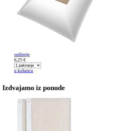
opširnije
6,25 €
u košaricu
Izdvajamo iz ponude