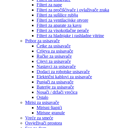
Filteri za nape
Filteri za pročišćivače i ovlaživače zraka
Filteri za sušilice rublja
Filteri za ventilacijske otvore
Filteri za aparate za kavu
Filteri za visokotlačne perače
Filteri za hladnjake i rashladne vitrine
Pribor za usisavače
Četke za usisavače
Crijeva za usisavače
Ručke za usisavače
Cijevi za usisavače
Nastavci za usisavače
Dodaci za robotske usisavače
Električni kablovi za usisavače
Punjači za usisavače
Baterije za usisavače
Nosači / držači vrećica
Ostalo
Mirisi za usisavače
Mirisni štapići
Mirisne granule
Vreće za smeće
Osvježivači prostora