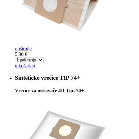
opširnije
5,30 €
u košaricu
Sintetičke vrećice
TIP 74+
Vrećice za usisavače 4/1 Tip: 74+