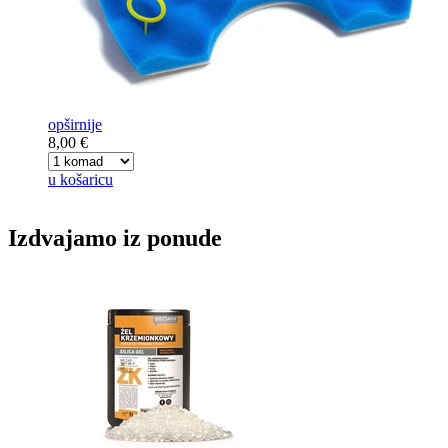
opširnije
8,00 €
u košaricu
Izdvajamo iz ponude