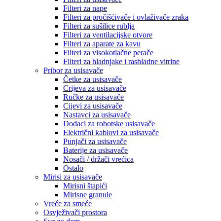
Filteri za nape
Filteri za pročišćivače i ovlaživače zraka
Filteri za sušilice rublja
Filteri za ventilacijske otvore
Filteri za aparate za kavu
Filteri za visokotlačne perače
Filteri za hladnjake i rashladne vitrine
Pribor za usisavače
Četke za usisavače
Crijeva za usisavače
Ručke za usisavače
Cijevi za usisavače
Nastavci za usisavače
Dodaci za robotske usisavače
Električni kablovi za usisavače
Punjači za usisavače
Baterije za usisavače
Nosači / držači vrećica
Ostalo
Mirisi za usisavače
Mirisni štapići
Mirisne granule
Vreće za smeće
Osvježivači prostora