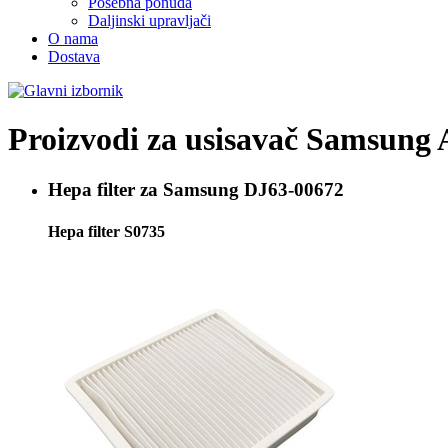
Posebna ponuda
Daljinski upravljači
O nama
Dostava
Proizvodi za usisavač
Samsung 
Hepa filter za
Samsung DJ63-00672
Hepa filter S0735