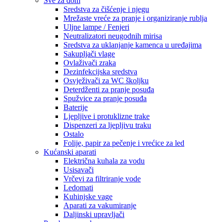
Sve za dom
Sredstva za čišćenje i njegu
Mrežaste vreće za pranje i organiziranje rublja
Uljne lampe / Fenjeri
Neutralizatori neugodnih mirisa
Sredstva za uklanjanje kamenca u uređajima
Sakupljači vlage
Ovlaživači zraka
Dezinfekcijska sredstva
Osvježivači za WC školjku
Deterdženti za pranje posuđa
Spužvice za pranje posuđa
Baterije
Ljepljive i protuklizne trake
Dispenzeri za ljepljivu traku
Ostalo
Folije, papir za pečenje i vrećice za led
Kućanski aparati
Električna kuhala za vodu
Usisavači
Vrčevi za filtriranje vode
Ledomati
Kuhinjske vage
Aparati za vakumiranje
Daljinski upravljači