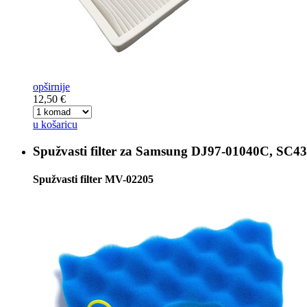
opširnije
12,50 €
u košaricu
Spužvasti filter za
Samsung DJ97-01040C, SC43
Spužvasti filter MV-02205