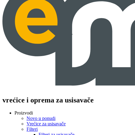
vrećice i oprema za usisavače
Proizvodi
Novo u ponudi
Vrećice za usisavače
Filteri
Filteri za usisavače