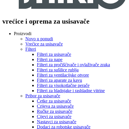
vrećice i oprema za usisavače
Proizvodi
Novo u ponudi
Vrećice za usisavače
Filteri
Filteri za usisavače
Filteri za nape
Filteri za pročišćivače i ovlaživače zraka
Filteri za sušilice rublja
Filteri za ventilacijske otvore
Filteri za aparate za kavu
Filteri za visokotlačne perače
Filteri za hladnjake i rashladne vitrine
Pribor za usisavače
Četke za usisavače
Crijeva za usisavače
Ručke za usisavače
Cijevi za usisavače
Nastavci za usisavače
Dodaci za robotske usisavače