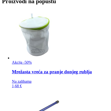
Proizvodi na popustu
Akcija -50%
Mrežasta vreća za
pranje donjeg rublja
Na zalihama
1,68 €