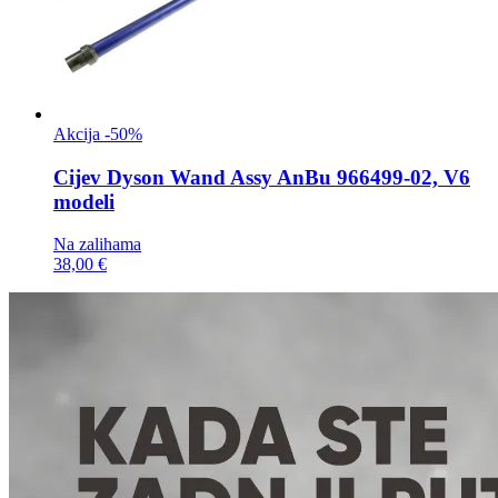
Akcija -50%
Cijev
Dyson Wand Assy AnBu 966499-02, V6
modeli
Na zalihama
38,00 €