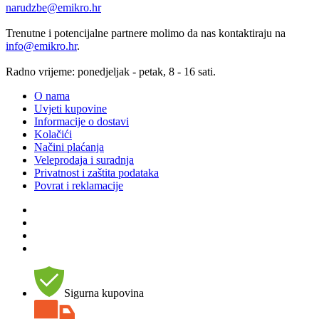
narudzbe@emikro.hr
Trenutne i potencijalne partnere molimo da nas kontaktiraju na
info@emikro.hr
.
Radno vrijeme: ponedjeljak - petak, 8 - 16 sati.
O nama
Uvjeti kupovine
Informacije o dostavi
Kolačići
Načini plaćanja
Veleprodaja i suradnja
Privatnost i zaštita podataka
Povrat i reklamacije
Sigurna kupovina