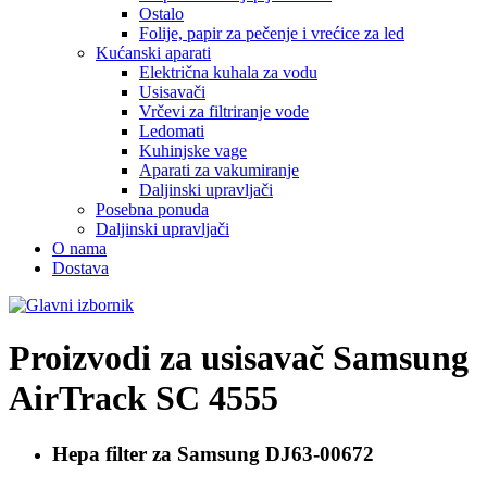
Ostalo
Folije, papir za pečenje i vrećice za led
Kućanski aparati
Električna kuhala za vodu
Usisavači
Vrčevi za filtriranje vode
Ledomati
Kuhinjske vage
Aparati za vakumiranje
Daljinski upravljači
Posebna ponuda
Daljinski upravljači
O nama
Dostava
Proizvodi za usisavač
Samsung
AirTrack SC 4555
Hepa filter za
Samsung DJ63-00672