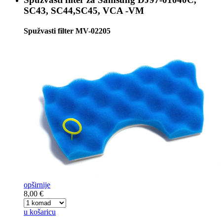
SC43, SC44,SC45, VCA -VM
Spužvasti filter MV-02205
opširnije
8,00 €
u košaricu