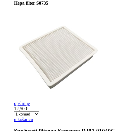
Hepa filter S0735
opširnije
12,50 €
u košaricu
Spužvasti filter za
Samsung DJ97-01040C,