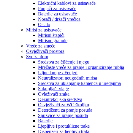
Električni kablovi za usisavače
Punjači za usisavače
Baterije za usisavače
Nosači / držači vrećica
Ostalo
Mirisi za usisavače
Mirisni štapići
Mirisne granule
Vreće za smeće
Osvježivači prostora
Sve za dom
Sredstva za čišćenje i njegu
Mrežaste vreće za pranje i organiziranje rublja
Uljne lampe / Fenjeri
Neutralizatori neugodnih mirisa
Sredstva za uklanjanje kamenca u uređajima
Sakupljači vlage
Ovlaživači zraka
Dezinfekcijska sredstva
Osvježivači za WC školjku
Deterdženti za pranje posuđa
Spužvice za pranje posuđa
Baterije
Ljepljive i protuklizne trake
Dispenzeri za ljepljivu traku