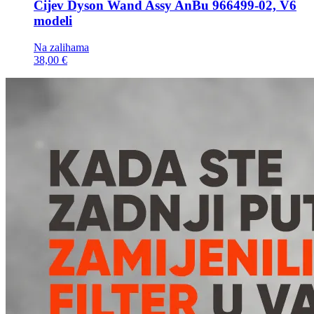
Cijev
Dyson Wand Assy AnBu 966499-02, V6
modeli
Na zalihama
38,00 €