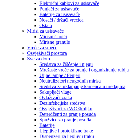
Električni kablovi za usisavače
Punjači za usisavače
Baterije za usisavače
Nosači / držači vrećica
Ostalo
Mirisi za usisavače
Mirisni štapići
Mirisne granule
Vreće za smeće
Osvježivači prostora
Sve za dom
Sredstva za čišćenje i njegu
Mrežaste vreće za pranje i organiziranje rublja
Uljne lampe / Fenjeri
Neutralizatori neugodnih mirisa
Sredstva za uklanjanje kamenca u uređajima
Sakupljači vlage
Ovlaživači zraka
Dezinfekcijska sredstva
Osvježivači za WC školjku
Deterdženti za pranje posuđa
Spužvice za pranje posuđa
Baterije
Ljepljive i protuklizne trake
Dispenzeri za ljepljivu traku