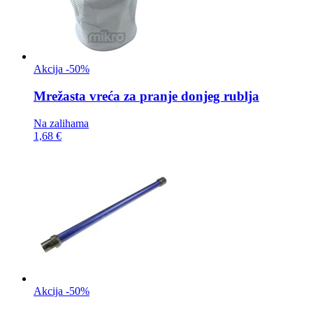
Akcija -50%
Mrežasta vreća za
pranje donjeg rublja
Na zalihama
1,68 €
Akcija -50%