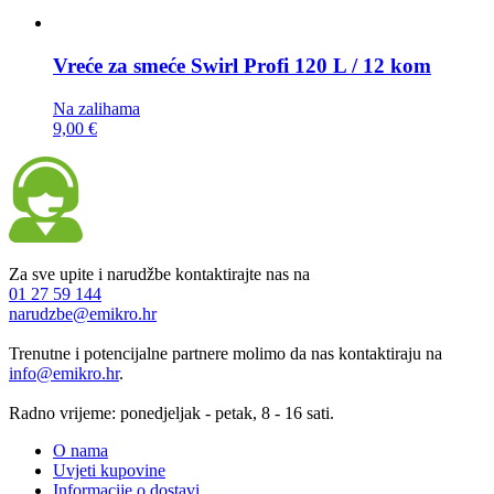
Vreće za smeće
Swirl Profi 120 L / 12 kom
Na zalihama
9,00 €
Za sve upite i narudžbe kontaktirajte nas na
01 27 59 144
narudzbe@emikro.hr
Trenutne i potencijalne partnere molimo da nas kontaktiraju na
info@emikro.hr
.
Radno vrijeme: ponedjeljak - petak, 8 - 16 sati.
O nama
Uvjeti kupovine
Informacije o dostavi