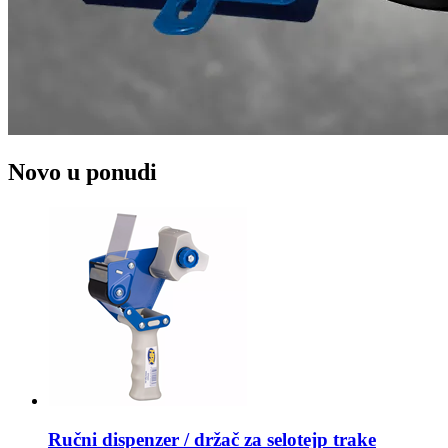
Novo u ponudi
Ručni dispenzer / držač za selotejp trake