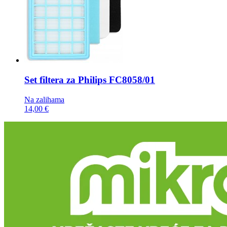
Set filtera za Philips
FC8058/01
Na zalihama
14,00 €