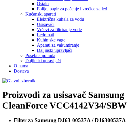
Ostalo
Folije, papir za pečenje i vrećice za led
Kućanski aparati
Električna kuhala za vodu
Usisavači
Vrčevi za filtriranje vode
Ledomati
Kuhinjske vage
Aparati za vakumiranje
Daljinski upravljači
Posebna ponuda
Daljinski upravljači
O nama
Dostava
Proizvodi za usisavač
Samsung
CleanForce VCC4142V34/SBW
Filter za
Samsung DJ63-00537A / DJ6300537A