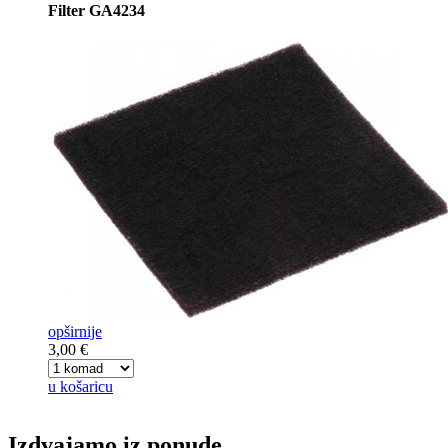
Filter GA4234
opširnije
3,00 €
u košaricu
Izdvajamo iz ponude