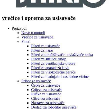
vrećice i oprema za usisavače
Proizvodi
Novo u ponudi
Vrećice za usisavače
Filteri
Filteri za usisavače
Filteri za nape
Filteri za pročišćivače i ovlaživače zraka
Filteri za sušilice rublja
Filteri za ventilacijske otvore
Filteri za aparate za kavu
Filteri za visokotlačne perače
Filteri za hladnjake i rashladne vitrine
Pribor za usisavače
Četke za usisavače
Crijeva za usisavače
Ručke za usisavače
Cijevi za usisavače
Nastavci za usisavače
Dodaci za robotske usisavače