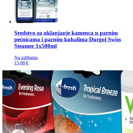
Sredstvo za uklanjanje kamenca u parnim
pećnicama i parnim kuhalima
Durgol Swiss
Steamer 1x500ml
Na zalihama
15,00 €