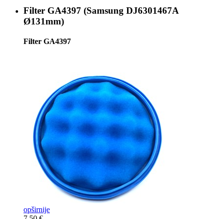
Filter
GA4397 (Samsung DJ6301467A
Ø131mm)
Filter GA4397
opširnije
7,50 €