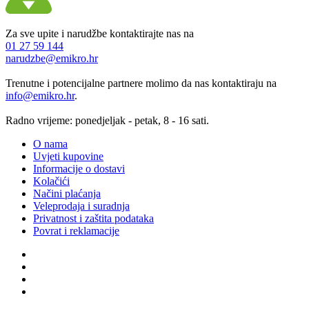
Za sve upite i narudžbe kontaktirajte nas na
01 27 59 144
narudzbe@emikro.hr
Trenutne i potencijalne partnere molimo da nas kontaktiraju na
info@emikro.hr
.
Radno vrijeme: ponedjeljak - petak, 8 - 16 sati.
O nama
Uvjeti kupovine
Informacije o dostavi
Kolačići
Načini plaćanja
Veleprodaja i suradnja
Privatnost i zaštita podataka
Povrat i reklamacije