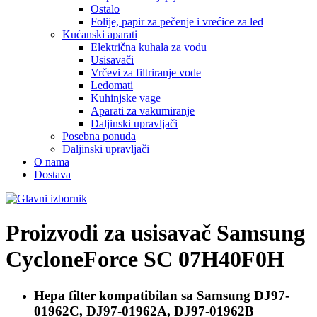
Ostalo
Folije, papir za pečenje i vrećice za led
Kućanski aparati
Električna kuhala za vodu
Usisavači
Vrčevi za filtriranje vode
Ledomati
Kuhinjske vage
Aparati za vakumiranje
Daljinski upravljači
Posebna ponuda
Daljinski upravljači
O nama
Dostava
Proizvodi za usisavač
Samsung
CycloneForce SC 07H40F0H
Hepa filter kompatibilan sa
Samsung DJ97-
01962C, DJ97-01962A, DJ97-01962B