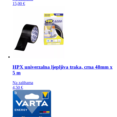
15,00 €
HPX univerzalna ljepljiva traka,
crna 48mm x
5 m
Na zalihama
4,50 €