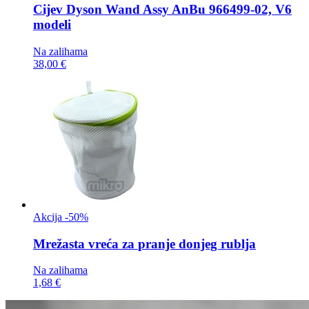
Cijev
Dyson Wand Assy AnBu 966499-02, V6
modeli
Na zalihama
38,00 €
Akcija -50%
Mrežasta vreća za
pranje donjeg rublja
Na zalihama
1,68 €