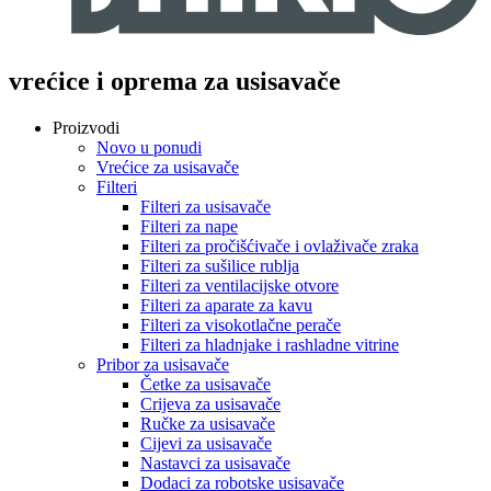
vrećice i oprema za usisavače
Proizvodi
Novo u ponudi
Vrećice za usisavače
Filteri
Filteri za usisavače
Filteri za nape
Filteri za pročišćivače i ovlaživače zraka
Filteri za sušilice rublja
Filteri za ventilacijske otvore
Filteri za aparate za kavu
Filteri za visokotlačne perače
Filteri za hladnjake i rashladne vitrine
Pribor za usisavače
Četke za usisavače
Crijeva za usisavače
Ručke za usisavače
Cijevi za usisavače
Nastavci za usisavače
Dodaci za robotske usisavače