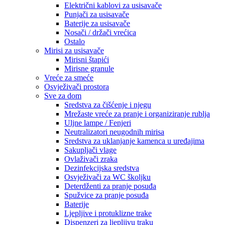
Električni kablovi za usisavače
Punjači za usisavače
Baterije za usisavače
Nosači / držači vrećica
Ostalo
Mirisi za usisavače
Mirisni štapići
Mirisne granule
Vreće za smeće
Osvježivači prostora
Sve za dom
Sredstva za čišćenje i njegu
Mrežaste vreće za pranje i organiziranje rublja
Uljne lampe / Fenjeri
Neutralizatori neugodnih mirisa
Sredstva za uklanjanje kamenca u uređajima
Sakupljači vlage
Ovlaživači zraka
Dezinfekcijska sredstva
Osvježivači za WC školjku
Deterdženti za pranje posuđa
Spužvice za pranje posuđa
Baterije
Ljepljive i protuklizne trake
Dispenzeri za ljepljivu traku