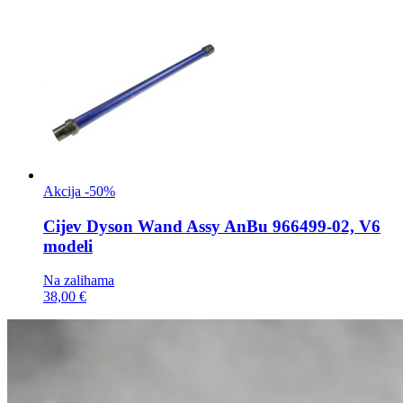
Akcija -50%
Cijev
Dyson Wand Assy AnBu 966499-02, V6
modeli
Na zalihama
38,00 €