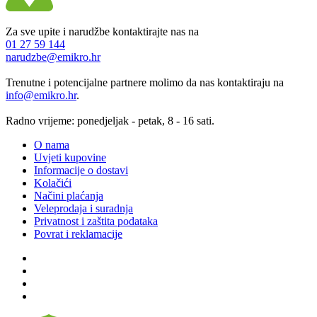
Za sve upite i narudžbe kontaktirajte nas na
01 27 59 144
narudzbe@emikro.hr
Trenutne i potencijalne partnere molimo da nas kontaktiraju na
info@emikro.hr
.
Radno vrijeme: ponedjeljak - petak, 8 - 16 sati.
O nama
Uvjeti kupovine
Informacije o dostavi
Kolačići
Načini plaćanja
Veleprodaja i suradnja
Privatnost i zaštita podataka
Povrat i reklamacije