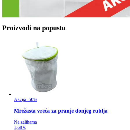
Proizvodi na popustu
Akcija -50%
Mrežasta vreća za
pranje donjeg rublja
Na zalihama
1,68 €