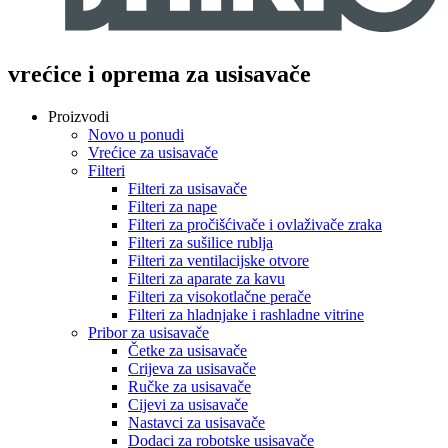
vrećice i oprema za usisavače
Proizvodi
Novo u ponudi
Vrećice za usisavače
Filteri
Filteri za usisavače
Filteri za nape
Filteri za pročišćivače i ovlaživače zraka
Filteri za sušilice rublja
Filteri za ventilacijske otvore
Filteri za aparate za kavu
Filteri za visokotlačne perače
Filteri za hladnjake i rashladne vitrine
Pribor za usisavače
Četke za usisavače
Crijeva za usisavače
Ručke za usisavače
Cijevi za usisavače
Nastavci za usisavače
Dodaci za robotske usisavače