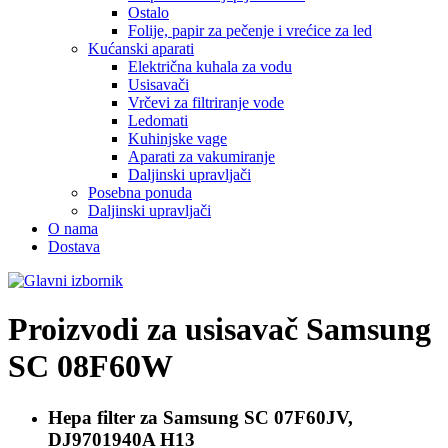
Ostalo
Folije, papir za pečenje i vrećice za led
Kućanski aparati
Električna kuhala za vodu
Usisavači
Vrčevi za filtriranje vode
Ledomati
Kuhinjske vage
Aparati za vakumiranje
Daljinski upravljači
Posebna ponuda
Daljinski upravljači
O nama
Dostava
Proizvodi za usisavač
Samsung
SC 08F60W
Hepa filter za Samsung
SC 07F60JV,
DJ9701940A H13