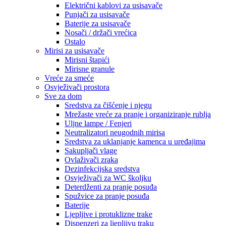
Električni kablovi za usisavače
Punjači za usisavače
Baterije za usisavače
Nosači / držači vrećica
Ostalo
Mirisi za usisavače
Mirisni štapići
Mirisne granule
Vreće za smeće
Osvježivači prostora
Sve za dom
Sredstva za čišćenje i njegu
Mrežaste vreće za pranje i organiziranje rublja
Uljne lampe / Fenjeri
Neutralizatori neugodnih mirisa
Sredstva za uklanjanje kamenca u uređajima
Sakupljači vlage
Ovlaživači zraka
Dezinfekcijska sredstva
Osvježivači za WC školjku
Deterdženti za pranje posuđa
Spužvice za pranje posuđa
Baterije
Ljepljive i protuklizne trake
Dispenzeri za ljepljivu traku