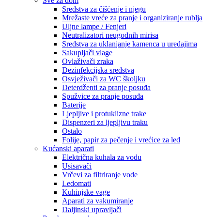
Sve za dom
Sredstva za čišćenje i njegu
Mrežaste vreće za pranje i organiziranje rublja
Uljne lampe / Fenjeri
Neutralizatori neugodnih mirisa
Sredstva za uklanjanje kamenca u uređajima
Sakupljači vlage
Ovlaživači zraka
Dezinfekcijska sredstva
Osvježivači za WC školjku
Deterdženti za pranje posuđa
Spužvice za pranje posuđa
Baterije
Ljepljive i protuklizne trake
Dispenzeri za ljepljivu traku
Ostalo
Folije, papir za pečenje i vrećice za led
Kućanski aparati
Električna kuhala za vodu
Usisavači
Vrčevi za filtriranje vode
Ledomati
Kuhinjske vage
Aparati za vakumiranje
Daljinski upravljači