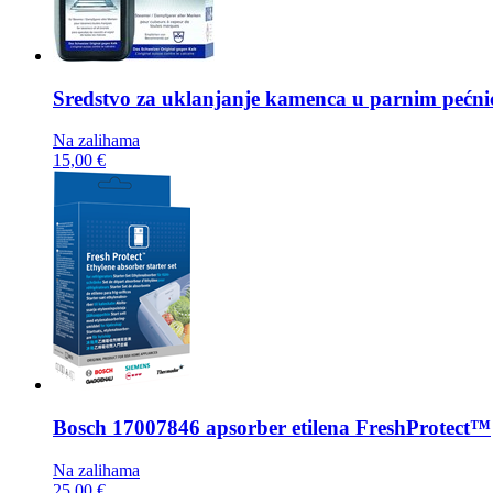
Sredstvo za uklanjanje kamenca u parnim pećn
Na zalihama
15,00 €
Bosch
17007846 apsorber etilena FreshProtect™
Na zalihama
25,00 €