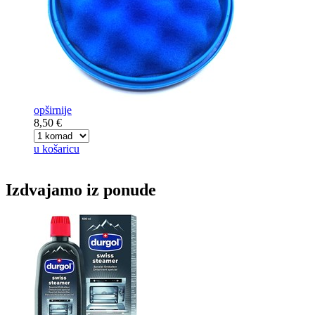
opširnije
8,50 €
u košaricu
Izdvajamo iz ponude