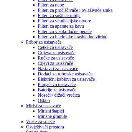
Filteri za nape
Filteri za pročišćivače i ovlaživače zraka
Filteri za sušilice rublja
Filteri za ventilacijske otvore
Filteri za aparate za kavu
Filteri za visokotlačne perače
Filteri za hladnjake i rashladne vitrine
Pribor za usisavače
Četke za usisavače
Crijeva za usisavače
Ručke za usisavače
Cijevi za usisavače
Nastavci za usisavače
Dodaci za robotske usisavače
Električni kablovi za usisavače
Punjači za usisavače
Baterije za usisavače
Nosači / držači vrećica
Ostalo
Mirisi za usisavače
Mirisni štapići
Mirisne granule
Vreće za smeće
Osvježivači prostora