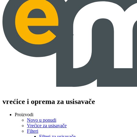
vrećice i oprema za usisavače
Proizvodi
Novo u ponudi
Vrećice za usisavače
Filteri
Filteri za usisavače