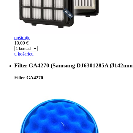
opširnije
10,00 €
u košaricu
Filter
GA4270 (Samsung DJ6301285A Ø142mm
Filter GA4270