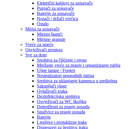
Električni kablovi za usisavače
Punjači za usisavače
Baterije za usisavače
Nosači / držači vrećica
Ostalo
Mirisi za usisavače
Mirisni štapići
Mirisne granule
Vreće za smeće
Osvježivači prostora
Sve za dom
Sredstva za čišćenje i njegu
Mrežaste vreće za pranje i organiziranje rublja
Uljne lampe / Fenjeri
Neutralizatori neugodnih mirisa
Sredstva za uklanjanje kamenca u uređajima
Sakupljači vlage
Ovlaživači zraka
Dezinfekcijska sredstva
Osvježivači za WC školjku
Deterdženti za pranje posuđa
Spužvice za pranje posuđa
Baterije
Ljepljive i protuklizne trake
Dispenzeri za ljepljivu traku