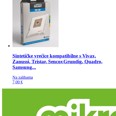
Sintetičke vrećice kompatibilne s
Vivax,
Zanussi, Tristar, Sencor,Grundig, Quadro,
Samsung...
Na zalihama
7,00 €