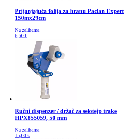
Prijanjajuća folija za hranu
Paclan Expert
150mx29cm
Na zalihama
6,50 €
Ručni dispenzer / držač za selotejp trake
HPX855059, 50 mm
Na zalihama
15,00 €