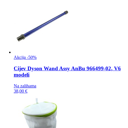
Akcija -50%
Cijev
Dyson Wand Assy AnBu 966499-02, V6
modeli
Na zalihama
38,00 €