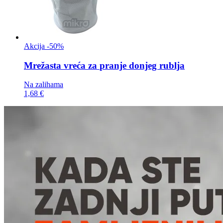
Akcija -50%
Mrežasta vreća za
pranje donjeg rublja
Na zalihama
1,68 €