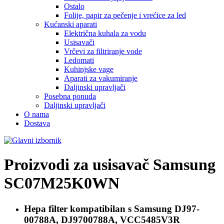
Ostalo
Folije, papir za pečenje i vrećice za led
Kućanski aparati
Električna kuhala za vodu
Usisavači
Vrčevi za filtriranje vode
Ledomati
Kuhinjske vage
Aparati za vakumiranje
Daljinski upravljači
Posebna ponuda
Daljinski upravljači
O nama
Dostava
Proizvodi za usisavač
Samsung
SC07M25K0WN
Hepa filter kompatibilan s
Samsung DJ97-
00788A, DJ9700788A, VCC5485V3R