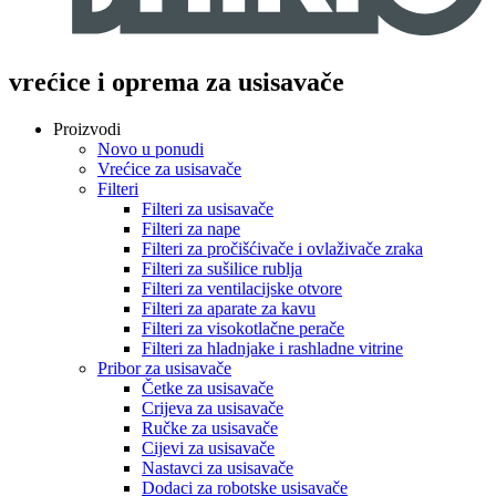
vrećice i oprema za usisavače
Proizvodi
Novo u ponudi
Vrećice za usisavače
Filteri
Filteri za usisavače
Filteri za nape
Filteri za pročišćivače i ovlaživače zraka
Filteri za sušilice rublja
Filteri za ventilacijske otvore
Filteri za aparate za kavu
Filteri za visokotlačne perače
Filteri za hladnjake i rashladne vitrine
Pribor za usisavače
Četke za usisavače
Crijeva za usisavače
Ručke za usisavače
Cijevi za usisavače
Nastavci za usisavače
Dodaci za robotske usisavače