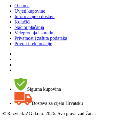
O nama
Uvjeti kupovine
Informacije o dostavi
Kolačići
Načini plaćanja
Veleprodaja i suradnja
Privatnost i zaštita podataka
Povrat i reklamacije
Sigurna kupovina
Dostava za cijelu Hrvatsku
©
Razvitak-ZG d.o.o. 2026. Sva prava zadržana.