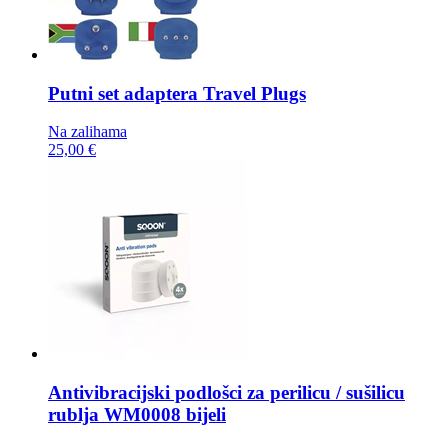
Putni set adaptera
Travel Plugs
Na zalihama
25,00 €
Antivibracijski podlošci za perilicu / sušilicu
rublja
WM0008 bijeli