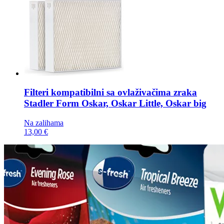
Filteri kompatibilni sa ovlaživačima zraka
Stadler Form Oskar, Oskar Little, Oskar big
Na zalihama
13,00 €