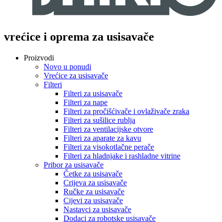
vrećice i oprema za usisavače
Proizvodi
Novo u ponudi
Vrećice za usisavače
Filteri
Filteri za usisavače
Filteri za nape
Filteri za pročišćivače i ovlaživače zraka
Filteri za sušilice rublja
Filteri za ventilacijske otvore
Filteri za aparate za kavu
Filteri za visokotlačne perače
Filteri za hladnjake i rashladne vitrine
Pribor za usisavače
Četke za usisavače
Crijeva za usisavače
Ručke za usisavače
Cijevi za usisavače
Nastavci za usisavače
Dodaci za robotske usisavače