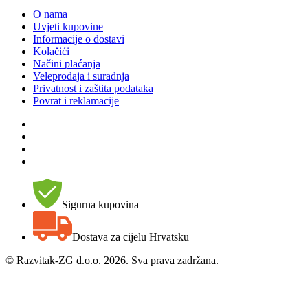
O nama
Uvjeti kupovine
Informacije o dostavi
Kolačići
Načini plaćanja
Veleprodaja i suradnja
Privatnost i zaštita podataka
Povrat i reklamacije
Sigurna kupovina
Dostava za cijelu Hrvatsku
©
Razvitak-ZG d.o.o. 2026. Sva prava zadržana.