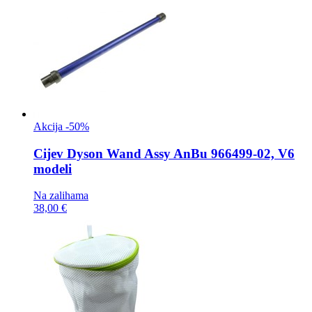
Akcija -50%
Cijev
Dyson Wand Assy AnBu 966499-02, V6
modeli
Na zalihama
38,00 €