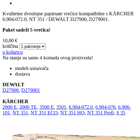
Kvalitetne dvoslojne papirnate vrećice kompatibilne s KÄRCHER
6.904-072.0, NT 351 / DEWALT D27900, D279001.
Paket sadrži 5 vrećica!
10,00 €
količina
u košaricu
Na stanju su samo 4 komada ovog proizvoda!
modeli usisavača
dostava
DEWALT
D27900
,
D279001
KÄRCHER
2000 E
,
2000 TE
,
3500 E
,
3501
,
6.904-072.0
,
6.904-076
,
6.906-
101
,
NT 351
,
NT 351 ECO
,
NT 351 HO
,
NT 351 Profi
,
S 35