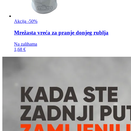
Akcija -50%
Mrežasta vreća za
pranje donjeg rublja
Na zalihama
1,68 €