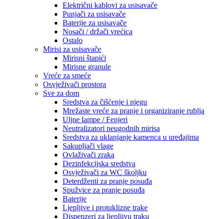
Električni kablovi za usisavače
Punjači za usisavače
Baterije za usisavače
Nosači / držači vrećica
Ostalo
Mirisi za usisavače
Mirisni štapići
Mirisne granule
Vreće za smeće
Osvježivači prostora
Sve za dom
Sredstva za čišćenje i njegu
Mrežaste vreće za pranje i organiziranje rublja
Uljne lampe / Fenjeri
Neutralizatori neugodnih mirisa
Sredstva za uklanjanje kamenca u uređajima
Sakupljači vlage
Ovlaživači zraka
Dezinfekcijska sredstva
Osvježivači za WC školjku
Deterdženti za pranje posuđa
Spužvice za pranje posuđa
Baterije
Ljepljive i protuklizne trake
Dispenzeri za ljepljivu traku