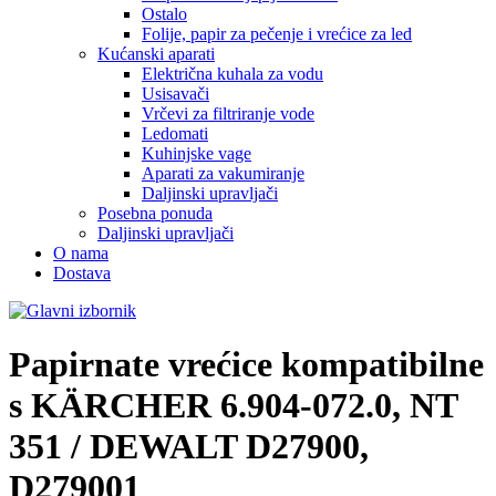
Ostalo
Folije, papir za pečenje i vrećice za led
Kućanski aparati
Električna kuhala za vodu
Usisavači
Vrčevi za filtriranje vode
Ledomati
Kuhinjske vage
Aparati za vakumiranje
Daljinski upravljači
Posebna ponuda
Daljinski upravljači
O nama
Dostava
Papirnate vrećice kompatibilne
s
KÄRCHER 6.904-072.0, NT
351 / DEWALT D27900,
D279001