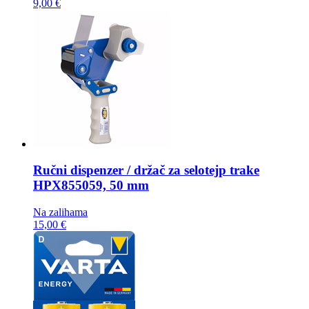
9,00 €
Ručni dispenzer / držač za selotejp trake
HPX855059, 50 mm
Na zalihama
15,00 €