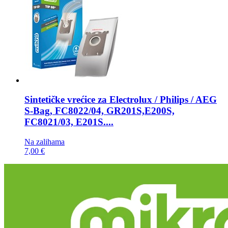
Sintetičke vrećice za
Electrolux / Philips / AEG
S-Bag, FC8022/04, GR201S,E200S,
FC8021/03, E201S....
Na zalihama
7,00 €