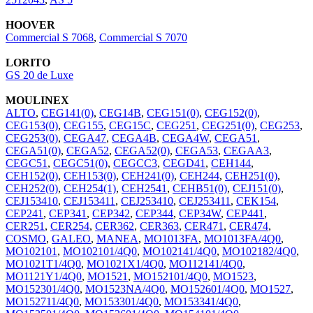
HOOVER
Commercial S 7068
,
Commercial S 7070
LORITO
GS 20 de Luxe
MOULINEX
ALTO
,
CEG141(0)
,
CEG14B
,
CEG151(0)
,
CEG152(0)
,
CEG153(0)
,
CEG155
,
CEG15C
,
CEG251
,
CEG251(0)
,
CEG253
,
CEG253(0)
,
CEGA47
,
CEGA4B
,
CEGA4W
,
CEGA51
,
CEGA51(0)
,
CEGA52
,
CEGA52(0)
,
CEGA53
,
CEGAA3
,
CEGC51
,
CEGC51(0)
,
CEGCC3
,
CEGD41
,
CEH144
,
CEH152(0)
,
CEH153(0)
,
CEH241(0)
,
CEH244
,
CEH251(0)
,
CEH252(0)
,
CEH254(1)
,
CEH2541
,
CEHB51(0)
,
CEJ151(0)
,
CEJ153410
,
CEJ153411
,
CEJ253410
,
CEJ253411
,
CEK154
,
CEP241
,
CEP341
,
CEP342
,
CEP344
,
CEP34W
,
CEP441
,
CER251
,
CER254
,
CER362
,
CER363
,
CER471
,
CER474
,
COSMO
,
GALEO
,
MANEA
,
MO1013FA
,
MO1013FA/4Q0
,
MO102101
,
MO102101/4Q0
,
MO102141/4Q0
,
MO102182/4Q0
,
MO1021T1/4Q0
,
MO1021X1/4Q0
,
MO112141/4Q0
,
MO1121Y1/4Q0
,
MO1521
,
MO152101/4Q0
,
MO1523
,
MO152301/4Q0
,
MO1523NA/4Q0
,
MO152601/4Q0
,
MO1527
,
MO152711/4Q0
,
MO153301/4Q0
,
MO153341/4Q0
,