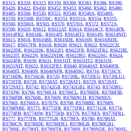
RS315
,
RS320
,
RS323
,
RS350
,
RS360
,
RS383
,
RS386
,
RS390
,
RS420
,
RS422
,
RS450
,
RS452
,
RS453
,
RS460
,
RS462
,
RS480
,
RS485
,
RS500
,
RS520
,
RS521
,
RS540
,
RS540A
,
RS540S
,
RS550
,
RS550B
,
RS550C
,
RS553
,
RS553A
,
RS554
,
RS555
,
RS560
,
RS560A
,
RS565
,
RS570
,
RS570A
,
RS572
,
RS572A
,
RS590
,
RS610
,
RS612
,
RS612AT
,
RS614
,
RS614CY
,
RS614FR
,
RS614FR2
,
RS614IL
,
RS614IT
,
RS614IT2
,
RS614N
,
RS614NIT
,
RS615
,
RS616
,
RS616BE
,
RS616DE
,
RS616N
,
RS616NDE
,
RS617
,
RS617FR
,
RS618
,
RS620
,
RS621
,
RS622
,
RS622CH
,
RS622DE
,
RS622DK
,
RS622FI
,
RS622FR
,
RS622FR2
,
RS622IE
,
RS622IT
,
RS622N
,
RS622NDK
,
RS622RU
,
RS622SG
,
RS624
,
RS624FR
,
RS630
,
RS631
,
RS631IT
,
RS631IT2
,
RS631N
,
RS631NIT
,
RS632
,
RS632FR3
,
RS640
,
RS640AT
,
RS640FR
,
RS640IT
,
RS640N
,
RS640NFR
,
RS640SG
,
RS716
,
RS716CY
,
RS716DK
,
RS716GR
,
RS720
,
RS720IL
,
RS720LU
,
RS720LU1
,
RS720TR
,
RS728
,
RS728AT
,
RS728AT1
,
RS729
,
RS729AT
,
RS729AT1
,
RS742
,
RS742GB
,
RS742GB1
,
RS743
,
RS743RU
,
RS743W
,
RS766
,
RS766CH
,
RS766CL
,
RS766DE
,
RS766FIB
,
RS766FIR
,
RS766IL
,
RS766N
,
RS766NCH
,
RS766NES
,
RS766S
,
RS766SA
,
RS767N
,
RS768
,
RS768BE
,
RS768N
,
RS768NBE
,
RS771
,
RS771FR
,
RS771FR1
,
RS771GR
,
RS774
,
RS774FB
,
RS774SW
,
RS775FB
,
RS776
,
RS776FA
,
RS776FR1
,
RS777
,
RS777FR
,
RS777GR
,
RS778FA
,
RS780
,
RS780AT
,
RS780CN
,
RS780DE
,
RS780DE1
,
RS780GB
,
RS780GB1
,
RS780IE
,
RS780IT
,
RS780ITR
,
RS780N
,
RS780NDE
,
RS780SE
,