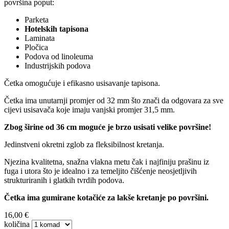
površina poput:
Parketa
Hotelskih tapisona
Laminata
Pločica
Podova od linoleuma
Industrijskih podova
Četka omogućuje i efikasno usisavanje tapisona.
Četka ima unutarnji promjer od 32 mm što znači da odgovara za sve
cijevi usisavača koje imaju vanjski promjer 31,5 mm.
Zbog širine od 36 cm moguće je brzo usisati velike površine!
Jedinstveni okretni zglob za fleksibilnost kretanja.
Njezina kvalitetna, snažna vlakna metu čak i najfiniju prašinu iz
fuga i utora što je idealno i za temeljito čišćenje neosjetljivih
strukturiranih i glatkih tvrdih podova.
Četka ima gumirane kotačiće za lakše kretanje po površini.
16,00 €
količina