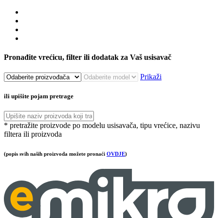
Pronađite vrećicu, filter ili dodatak za Vaš usisavač
Prikaži
ili upišite pojam pretrage
* pretražite proizvode po modelu usisavača, tipu vrećice, nazivu
filtera ili proizvoda
(popis svih naših proizvoda možete pronaći
OVDJE
)