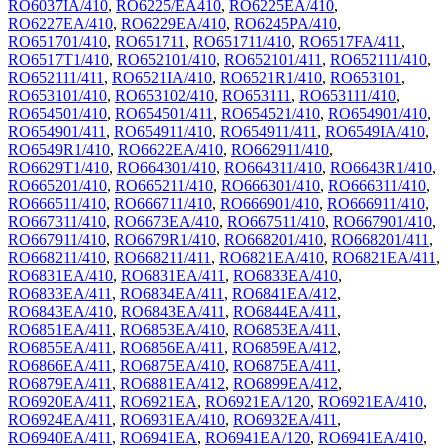
RO6037IA/410
,
RO6225/EA410
,
RO6225EA/410
,
RO6227EA/410
,
RO6229EA/410
,
RO6245PA/410
,
RO651701/410
,
RO651711
,
RO651711/410
,
RO6517FA/411
,
RO6517T1/410
,
RO652101/410
,
RO652101/411
,
RO652111/410
,
RO652111/411
,
RO6521IA/410
,
RO6521R1/410
,
RO653101
,
RO653101/410
,
RO653102/410
,
RO653111
,
RO653111/410
,
RO654501/410
,
RO654501/411
,
RO654521/410
,
RO654901/410
,
RO654901/411
,
RO654911/410
,
RO654911/411
,
RO6549IA/410
,
RO6549R1/410
,
RO6622EA/410
,
RO662911/410
,
RO6629T1/410
,
RO664301/410
,
RO664311/410
,
RO6643R1/410
,
RO665201/410
,
RO665211/410
,
RO666301/410
,
RO666311/410
,
RO666511/410
,
RO666711/410
,
RO666901/410
,
RO666911/410
,
RO667311/410
,
RO6673EA/410
,
RO667511/410
,
RO667901/410
,
RO667911/410
,
RO6679R1/410
,
RO668201/410
,
RO668201/411
,
RO668211/410
,
RO668211/411
,
RO6821EA/410
,
RO6821EA/411
,
RO6831EA/410
,
RO6831EA/411
,
RO6833EA/410
,
RO6833EA/411
,
RO6834EA/411
,
RO6841EA/412
,
RO6843EA/410
,
RO6843EA/411
,
RO6844EA/411
,
RO6851EA/411
,
RO6853EA/410
,
RO6853EA/411
,
RO6855EA/411
,
RO6856EA/411
,
RO6859EA/412
,
RO6866EA/411
,
RO6875EA/410
,
RO6875EA/411
,
RO6879EA/411
,
RO6881EA/412
,
RO6899EA/412
,
RO6920EA/411
,
RO6921EA
,
RO6921EA/120
,
RO6921EA/410
,
RO6924EA/411
,
RO6931EA/410
,
RO6932EA/411
,
RO6940EA/411
,
RO6941EA
,
RO6941EA/120
,
RO6941EA/410
,