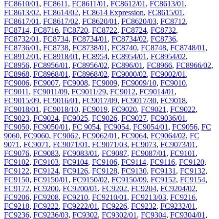
FC8610/01
,
FC8611
,
FC8611/01
,
FC8612/01
,
FC8613/01
,
FC8613/02
,
FC8614/02
,
FC8614 Expression
,
FC8615/01
,
FC8617/01
,
FC8617/02
,
FC8620/01
,
FC8620/03
,
FC8712
,
FC8714
,
FC8716
,
FC8720
,
FC8722
,
FC8724
,
FC8732
,
FC8732/01
,
FC8734
,
FC8734/01
,
FC8734/02
,
FC8736
,
FC8736/01
,
FC8738
,
FC8738/01
,
FC8740
,
FC8748
,
FC8748/01
,
FC8912/01
,
FC8918/01
,
FC8954
,
FC8954/01
,
FC8954/02
,
FC8956
,
FC8956/01
,
FC8956/02
,
FC896/01
,
FC8966
,
FC8966/02
,
FC8968
,
FC8968/01
,
FC8968/02
,
FC9000/02
,
FC9002/01
,
FC9006
,
FC9007
,
FC9008
,
FC9009
,
FC9009/10
,
FC9010
,
FC9011
,
FC9011/09
,
FC9011/29
,
FC9012
,
FC9014/01
,
FC9015/09
,
FC9016/01
,
FC9017/09
,
FC9017/30
,
FC9018
,
FC9018/01
,
FC9018/10
,
FC9019
,
FC9020
,
FC9021
,
FC9022
,
FC9023
,
FC9024
,
FC9025
,
FC9026
,
FC9027
,
FC9036/01
,
FC9050
,
FC9050/01
,
FC 9054
,
FC9054
,
FC9054/01
,
FC9056
,
FC
9060
,
FC9060
,
FC9062
,
FC9062/01
,
FC9064
,
FC9064/02
,
FC
9071
,
FC9071
,
FC9071/01
,
FC9071/03
,
FC9073
,
FC9073/01
,
FC9076
,
FC9083
,
FC9083/01
,
FC9087
,
FC9087/01
,
FC9101
,
FC9102
,
FC9103
,
FC9104
,
FC9106
,
FC9114
,
FC9116
,
FC9120
,
FC9122
,
FC9124
,
FC9126
,
FC9128
,
FC9130
,
FC9131
,
FC9132
,
FC9150
,
FC9150/01
,
FC9150/02
,
FC9150/09
,
FC9152
,
FC9154
,
FC9172
,
FC9200
,
FC9200/01
,
FC9202
,
FC9204
,
FC9204/02
,
FC9206
,
FC9208
,
FC9210
,
FC9210/01
,
FC9213/03
,
FC9216
,
FC9218
,
FC9222
,
FC9222/01
,
FC9226
,
FC9232
,
FC9232/01
,
FC9236
,
FC9236/03
,
FC9302
,
FC9302/01
,
FC9304
,
FC9304/01
,