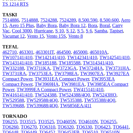
TS 1214 RTS
TASKI
7514886
,
7514888
,
7524288
,
7524289
,
8.500.590
,
8.500.600
,
Aero
15
,
Aero 15 Plus
,
Baby Bora
,
Baby Bora 12
,
Bora
,
Boral
,
Carry
Vac
,
Cool 3000
,
Hurricane
,
S 10
,
S 12
,
S 5
,
S 6
,
Samba
,
Tapiset
,
Vacumat 12
,
Vento 15
,
Vento 15S
,
Vento 8
TEFAL
462710
,
463301
,
463301IT
,
464500
,
465000
,
465010A
,
TW107141/410
,
TW142141/410
,
TW142341/410
,
TW142541/410
,
TW143141/410
,
TW185188
,
TW185588
,
TW314341/410
,
TW332188
,
TW3711KA
,
TW3723GA
,
TW3724HA
,
TW3731HA
,
TW3731RA
,
TW3753EA
,
TW3798EA
,
TW3907EA
,
TW3927EA
Compact Power
,
TW3931EA Compact Power
,
TW3953EA
Compact Power
,
TW3969HA
,
TW3981EA
,
TW3985EA Compact
Power
,
TW3999EA Compact Power
,
TW415141/410
,
TW416141/410
,
TW524388
,
TW524388/4Q0
,
TW5243HO
,
TW529588
,
TW529588/4Q0
,
TW535388
,
TW535388/4Q0
,
TW539688
,
TW539688/4Q0
,
TW6856EA/411
TORNADO
T06255
,
TO3515
,
TO3525
,
TO4605N
,
TO4610N
,
TO6255
,
TO6260
,
TO6270
,
TO6310
,
TO6320
,
TO6330
,
TO6423
,
TO6441
,
TO6448
,
TO6449
,
TO6452
,
TO6453FB
,
TO6510
,
TO6510N
,