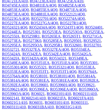
RO4721EA/410
,
RO4723EA/410
,
RO4725EA/410
,
RO4745EA/410
,
RO4811EA/4Q0
,
RO4825EA/4Q0
,
RO4853EA/4Q0
,
RO4855EA/4Q0
,
RO4871EA/4Q0
,
RO4873EA/4Q0
,
RO4881EA/4Q0
,
RO522121/4Q0
,
RO5223GA/4Q0
,
RO522701/4Q0
,
RO52274A/4Q0
,
RO5227EA/4Q0
,
RO5227GA/4Q0
,
RO5227R1/4Q0
,
RO524321/4Q0
,
RO52434A/4Q0
,
RO5243T1/4Q0
,
RO524401
,
RO5244EA
,
RO525301
,
RO5253EA
,
RO5253OA
,
RO5255EA
,
RO5255IA
,
RO5259R1
,
RO5265EA
,
RO5265T1
,
RO5271GA
,
RO5273EA
,
RO5273K0
,
RO5285EA
,
RO529501
,
RO529521
,
RO5295EA
,
RO5295OA
,
RO5295R1
,
RO532601
,
RO532701
,
RO532721
,
RO5327EA
,
RO5327EA/4Q0
,
RO5334EA
,
RO53424A
,
RO5342EA
,
RO5342EA/4Q0
,
RO5342GA
,
RO5342IA
,
RO5342IA/4Q0
,
RO534321
,
RO5349EA
,
RO5349EA/4Q0
,
RO5351EA
,
RO5351EA/4Q0
,
RO535301
,
RO535301/4Q0
,
RO535321
,
RO535321/4Q0
,
RO5353EA
,
RO5353EA/4Q0
,
RO5353T1
,
RO5353T1/4Q0
,
RO53764A
,
RO53764A/4Q0
,
RO538101
,
RO538101/4Q0
,
RO53814A
,
RO53814A/4Q0
,
RO5381EA
,
RO5381EA/4Q0
,
RO5392EA
,
RO5392EA/4Q0
,
RO539601
,
RO539601/4Q0
,
RO539621
,
RO539621/4Q0
,
RO5396EA
,
RO5396EA/4Q0
,
RO5396OA
,
RO5396OA/4Q0
,
RO6021
,
RO602101/410
,
RO602111/410
,
RO602141
,
RO602141/410
,
RO6021FA
,
RO6021FA/410
,
RO6021G1/410
,
RO6031
,
RO603101/410
,
RO603111
,
RO603111/410
,
RO6031BA/410
,
RO6031G1/410
,