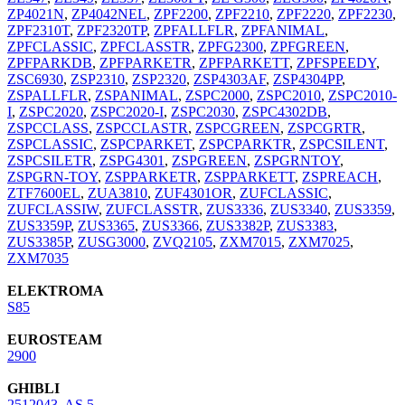
ZP4021N
,
ZP4042NEL
,
ZPF2200
,
ZPF2210
,
ZPF2220
,
ZPF2230
,
ZPF2310T
,
ZPF2320TP
,
ZPFALLFLR
,
ZPFANIMAL
,
ZPFCLASSIC
,
ZPFCLASSTR
,
ZPFG2300
,
ZPFGREEN
,
ZPFPARKDB
,
ZPFPARKETR
,
ZPFPARKETT
,
ZPFSPEEDY
,
ZSC6930
,
ZSP2310
,
ZSP2320
,
ZSP4303AF
,
ZSP4304PP
,
ZSPALLFLR
,
ZSPANIMAL
,
ZSPC2000
,
ZSPC2010
,
ZSPC2010-
I
,
ZSPC2020
,
ZSPC2020-I
,
ZSPC2030
,
ZSPC4302DB
,
ZSPCCLASS
,
ZSPCCLASTR
,
ZSPCGREEN
,
ZSPCGRTR
,
ZSPCLASSIC
,
ZSPCPARKET
,
ZSPCPARKTR
,
ZSPCSILENT
,
ZSPCSILETR
,
ZSPG4301
,
ZSPGREEN
,
ZSPGRNTOY
,
ZSPGRN-TOY
,
ZSPPARKETR
,
ZSPPARKETT
,
ZSPREACH
,
ZTF7600EL
,
ZUA3810
,
ZUF4301OR
,
ZUFCLASSIC
,
ZUFCLASSIW
,
ZUFCLASSTR
,
ZUS3336
,
ZUS3340
,
ZUS3359
,
ZUS3359P
,
ZUS3365
,
ZUS3366
,
ZUS3382P
,
ZUS3383
,
ZUS3385P
,
ZUSG3000
,
ZVQ2105
,
ZXM7015
,
ZXM7025
,
ZXM7035
ELEKTROMA
S85
EUROSTEAM
2900
GHIBLI
2512043
,
AS 5