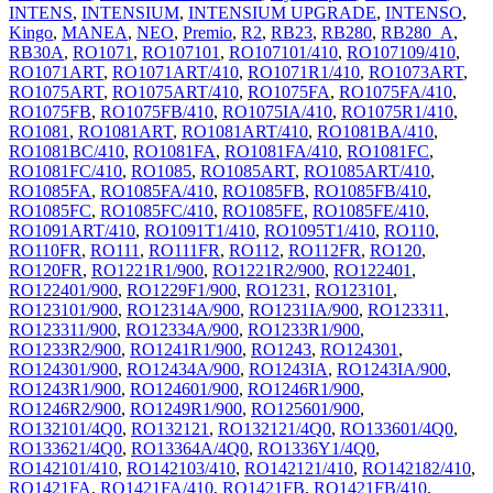
INTENS
,
INTENSIUM
,
INTENSIUM UPGRADE
,
INTENSO
,
Kingo
,
MANEA
,
NEO
,
Premio
,
R2
,
RB23
,
RB280
,
RB280_A
,
RB30A
,
RO1071
,
RO107101
,
RO107101/410
,
RO107109/410
,
RO1071ART
,
RO1071ART/410
,
RO1071R1/410
,
RO1073ART
,
RO1075ART
,
RO1075ART/410
,
RO1075FA
,
RO1075FA/410
,
RO1075FB
,
RO1075FB/410
,
RO1075IA/410
,
RO1075R1/410
,
RO1081
,
RO1081ART
,
RO1081ART/410
,
RO1081BA/410
,
RO1081BC/410
,
RO1081FA
,
RO1081FA/410
,
RO1081FC
,
RO1081FC/410
,
RO1085
,
RO1085ART
,
RO1085ART/410
,
RO1085FA
,
RO1085FA/410
,
RO1085FB
,
RO1085FB/410
,
RO1085FC
,
RO1085FC/410
,
RO1085FE
,
RO1085FE/410
,
RO1091ART/410
,
RO1091T1/410
,
RO1095T1/410
,
RO110
,
RO110FR
,
RO111
,
RO111FR
,
RO112
,
RO112FR
,
RO120
,
RO120FR
,
RO1221R1/900
,
RO1221R2/900
,
RO122401
,
RO122401/900
,
RO1229F1/900
,
RO1231
,
RO123101
,
RO123101/900
,
RO12314A/900
,
RO1231IA/900
,
RO123311
,
RO123311/900
,
RO12334A/900
,
RO1233R1/900
,
RO1233R2/900
,
RO1241R1/900
,
RO1243
,
RO124301
,
RO124301/900
,
RO12434A/900
,
RO1243IA
,
RO1243IA/900
,
RO1243R1/900
,
RO124601/900
,
RO1246R1/900
,
RO1246R2/900
,
RO1249R1/900
,
RO125601/900
,
RO132101/4Q0
,
RO132121
,
RO132121/4Q0
,
RO133601/4Q0
,
RO133621/4Q0
,
RO13364A/4Q0
,
RO1336Y1/4Q0
,
RO142101/410
,
RO142103/410
,
RO142121/410
,
RO142182/410
,
RO1421FA
,
RO1421FA/410
,
RO1421FB
,
RO1421FB/410
,