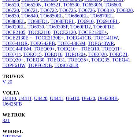
TO6520
,
TO6520N
,
TO6521
,
TO6530
,
TO6530N
,
TO6600
,
TO6720
,
TO6721
,
TO6722
,
TO6725
,
TO6726
,
TO6810
,
TO6820
,
TO6830
,
TO6840
,
TO6850EL
,
TO6860EL
,
TO6870EL
,
TO6880EL
,
TO68FD1
,
TO68FDEL
,
TO6910
,
TO6910EL
,
TO6920EL
,
TO6930
,
TO6930SP
,
TO69FD2
,
TO69FDE
,
TOCE2105
,
TOCE2110
,
TOCE2120
,
TOCE2120E+
,
TOCE2130E +
,
TOCE2130E+
,
TOEG41CB
,
TOEG41IW
,
TOEG41OR
,
TOEG42EB
,
TOEG43IGM
,
TOEG43WR
,
TOEG44PBM
,
TOEQ09+
,
TOEQ10+
,
TOEQ10
,
TOEQ11+
,
TOEQ14
,
TOEQ15
,
TOEQ16
,
TOEQ20+
,
TOEQ20
,
TOEQ21
,
TOEQ30+
,
TOEQ30
,
TOEQ31
,
TOEQ35+
,
TOEQ35
,
TOEQ41
,
TOPF61IW
,
TOPF62DB
,
TOSC60LR
TRUVOX
V 20
VOLTA
U4410
,
U4411
,
U4420
,
U4441
,
U6410
,
U6420
,
U6420BB
,
U6425FB
WETROK
821
WIRBEL
MIKROS