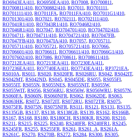
RO6943EA/411
,
RO6950EA/410
,
RO7008
,
RO700811
,
RO700811/410
,
RO700882/410
,
RO7011
,
RO701111
,
RO701111/410
,
RO7011FA
,
RO7011FA/410
,
RO7011G1/410
,
RO701301/410
,
RO7021
,
RO702111
,
RO702111/410
,
RO7041R1/410
,
RO7043R1/410
,
RO704682/410
,
RO7046R1/410
,
RO7047
,
RO704701/410
,
RO704702/410
,
RO704711
,
RO704711/410
,
RO704721/410
,
RO7047FB
,
RO7047FB/410
,
RO7047IA/410
,
RO7057
,
RO705711
,
RO705711/410
,
RO705721
,
RO705721/410
,
RO7066
,
RO706601/410
,
RO706611
,
RO706611/410
,
RO7066G1/410
,
RO707602/410
,
RO7086
,
RO708611
,
RO708611/410
,
RO7212EA/411
,
RO7213EA/411
,
RO7230EA/411
,
RO7236EA/411
,
RO7740EA/411
,
RO7743EA/411
,
RP3721EA
,
RS010A
,
RS011
,
RS020
,
RS020FR
,
RS026RU
,
RS042
,
RS042IT
,
RS042MT
,
RS042ND
,
RS045
,
RS045DE
,
RS055
,
RS055FI
,
RS055IT
,
RS055N
,
RS055NES
,
RS055NIT
,
RS055W
,
RS055WIT
,
RS056
,
RS056RU
,
RS056W
,
RS056WRU
,
RS057N
,
RS060FA
,
RS060N
,
RS060NFR
,
RS062
,
RS062DE
,
RS063
,
RS063HK
,
RS072
,
RS072IT
,
RS072RU
,
RS072TR
,
RS075
,
RS075FR
,
RS075N
,
RS075NFR
,
RS111
,
RS121
,
RS131
,
RS135
,
RS135GB
,
RS137
,
RS138
,
RS138GB
,
RS139
,
RS162
,
RS166B
,
RS167
,
RS168
,
RS180
,
RS180CH
,
RS180KR
,
RS200
,
RS210
,
RS211
,
RS215
,
RS225
,
RS240
,
RS240FR
,
RS240FR1
,
RS245
,
RS245FR
,
RS255
,
RS255FR
,
RS261
,
RS261_A
,
RS261A
,
RS261C
,
RS270
,
RS270B
,
RS272
,
RS284
,
RS300
,
RS305
,