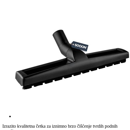
Izrazito kvalitetna četka za iznimno brzo čišćenje tvrdih podnih