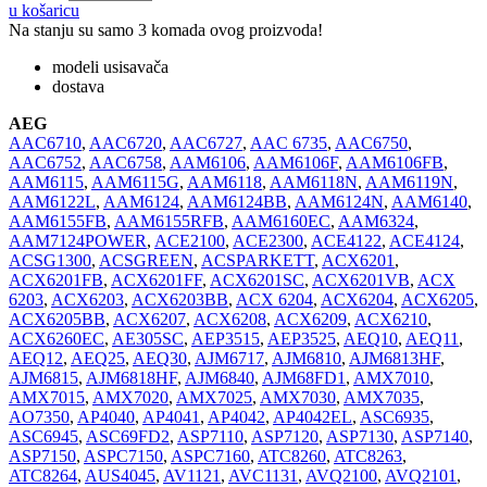
u košaricu
Na stanju su samo 3 komada ovog proizvoda!
modeli usisavača
dostava
AEG
AAC6710
,
AAC6720
,
AAC6727
,
AAC 6735
,
AAC6750
,
AAC6752
,
AAC6758
,
AAM6106
,
AAM6106F
,
AAM6106FB
,
AAM6115
,
AAM6115G
,
AAM6118
,
AAM6118N
,
AAM6119N
,
AAM6122L
,
AAM6124
,
AAM6124BB
,
AAM6124N
,
AAM6140
,
AAM6155FB
,
AAM6155RFB
,
AAM6160EC
,
AAM6324
,
AAM7124POWER
,
ACE2100
,
ACE2300
,
ACE4122
,
ACE4124
,
ACSG1300
,
ACSGREEN
,
ACSPARKETT
,
ACX6201
,
ACX6201FB
,
ACX6201FF
,
ACX6201SC
,
ACX6201VB
,
ACX
6203
,
ACX6203
,
ACX6203BB
,
ACX 6204
,
ACX6204
,
ACX6205
,
ACX6205BB
,
ACX6207
,
ACX6208
,
ACX6209
,
ACX6210
,
ACX6260EC
,
AE305SC
,
AEP3515
,
AEP3525
,
AEQ10
,
AEQ11
,
AEQ12
,
AEQ25
,
AEQ30
,
AJM6717
,
AJM6810
,
AJM6813HF
,
AJM6815
,
AJM6818HF
,
AJM6840
,
AJM68FD1
,
AMX7010
,
AMX7015
,
AMX7020
,
AMX7025
,
AMX7030
,
AMX7035
,
AO7350
,
AP4040
,
AP4041
,
AP4042
,
AP4042EL
,
ASC6935
,
ASC6945
,
ASC69FD2
,
ASP7110
,
ASP7120
,
ASP7130
,
ASP7140
,
ASP7150
,
ASPC7150
,
ASPC7160
,
ATC8260
,
ATC8263
,
ATC8264
,
AUS4045
,
AV1121
,
AVC1131
,
AVQ2100
,
AVQ2101
,