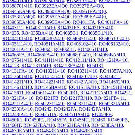
RO384511/410
,
RO385301/410
,
RO386101/410
,
RO3871R1/410
,
RO388701/410
,
RO3923EA/4Q0
,
RO3927EA/4Q0
,
RO3945EA/4Q0
,
RO3950EA/4Q0
,
RO3951EA/4Q0
,
RO3953EA/4Q0
,
RO3955EA/4Q0
,
RO3969EA/4Q0
,
RO3985EA/4Q0
,
RO3995EA/4Q0
,
RO4011FA
,
RO4011FA/410
,
RO403111
,
RO403111/410
,
RO4031FA
,
RO4031FA/410
,
RO4035
,
RO4035BA/410
,
RO4035G1
,
RO4035G1/410
,
RO404101/410
,
RO404302/410
,
RO404711/410
,
RO405101/410
,
RO405111/410
,
RO4051IA/410
,
RO406102/410
,
RO406182/410
,
RO4061IA/410
,
RO4065
,
RO406511
,
RO406511/410
,
RO4065FA
,
RO4065FA/410
,
RO406801/410
,
RO4068BA/410
,
RO407541/410
,
RO411111/410
,
RO412111/410
,
RO4121IA/410
,
RO4123
,
RO412311/410
,
RO4123FA/410
,
RO4131
,
RO4131FA/410
,
RO413211/410
,
RO413311/410
,
RO4135FA/410
,
RO413601/410
,
RO414141/410
,
RO414201/410
,
RO414211
,
RO414211/410
,
RO414221/410
,
RO4142IA/410
,
RO414602/410
,
RO414611/410
,
RO4146BA/410
,
RO4151IA/410
,
RO4151IB/410
,
RO415611
,
RO415611/410
,
RO420R1
,
RO4211GA/410
,
RO4221
,
RO4221FA/410
,
RO4221FB
,
RO4221FB/410
,
RO4221FB/411
,
RO4221IA/410
,
RO422311/410
,
RO423211/410
,
RO4232IA/410
,
RO4233IA/410
,
RO4242
,
RO4242FA
,
RO4242FA/410
,
RO4243IA/410
,
RO4251IA
,
RO4251IA/410
,
RO450FB
,
RO450R1
,
RO450R2
,
RO455FA
,
RO455RI
,
RO460
,
RO460FB
,
RO460IT
,
RO4627EA/410
,
RO4631EA/410
,
RO4633EA/410
,
RO4639EA/410
,
RO4643EA/410
,
RO4649EA/410
,