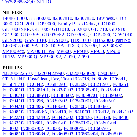
TW539688/4Q0
,
ZELIO
NILFISK
1408618000
,
818460.00
,
82367810
,
82367820
,
Business
,
CDB
3000
,
CDF 2010
,
DP 9000
,
Family Basis Delux
,
GD1000
,
GD1000 SER
,
GD1005
,
GD1010
,
GD2000
,
GD 710
,
GD 910
,
GD 930
,
GD 930S
,
GD 930/S2
,
GD 930S2
,
GDP2000
,
GDS1010
,
GDS2000
,
GSN 1010
,
HDS1005
,
HDS1010
,
HDS2000
,
Part No:
140 8618 000
,
SALTIX 10
,
SALTIX 3
,
UZ 930
,
UZ 930S/S2
,
VP300 eco
,
VP300 HEPA
,
VP600
,
VP 930
,
VP930
,
VP930
HEPA
,
VP 930 Q
,
VP 930 S2
,
Z 970
,
Z 990
PHILIPS
432200422510
,
432200422990
,
432200423620
,
C9080/01
,
CITYLINE
,
EasyClean
,
EasyClean FC8716
,
FC6026
,
FC6841
,
FC6841/01
,
FC6842
,
FC6842/01
,
FC8209
,
FC8212/01
,
FC8261
,
FC8380/01
,
FC8381/01
,
FC8381/02
,
FC8382/01
,
FC8384/01
,
FC8386/01
,
FC8386/11
,
FC8388/02
,
FC8390/01
,
FC8390/02
,
FC8394/01
,
FC8396
,
FC8397/02
,
FC8400/01
,
FC8402/01
,
FC8404/01
,
FC8406
,
FC8406/01
,
FC8408
,
FC8408/01
,
FC8408/02
,
FC8408/A
,
FC8410
,
FC8410/01
,
FC8412
,
FC8421/02
,
FC8422/01
,
FC8424/02
,
FC8425/02
,
FC8426
,
FC8428
,
FC8430
,
FC8433/02
,
FC8601
,
FC8601/01
,
FC8601/02
,
FC8601/04
,
FC8602
,
FC8602/02
,
FC8606
,
FC8606/03
,
FC8607/01
,
FC8608/01
,
FC8608/02
,
FC8608/03
,
FC8608/04
,
FC8608/05
,