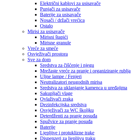
Električni kablovi za usisavače
Punjači za usisavače
Baterije za usisavače
Nosači / držači vrećica
Ostalo
Mirisi za usisavače
Mirisni štapići
Mirisne granule
Vreće za smeće
Osvježivači prostora
Sve za dom
Sredstva za čišćenje i njegu
Mrežaste vreće za pranje i organiziranje rublja
Uljne lampe / Fenjeri
Neutralizatori neugodnih mirisa
Sredstva za uklanjanje kamenca u uređajima
Sakupljači vlage
Ovlaživači zraka
Dezinfekcijska sredstva
Osvježivači za WC školjku
Deterdženti za pranje posuđa
Spužvice za pranje posuđa
Baterije
Ljepljive i protuklizne trake
Dispenzeri za ljepljivu traku