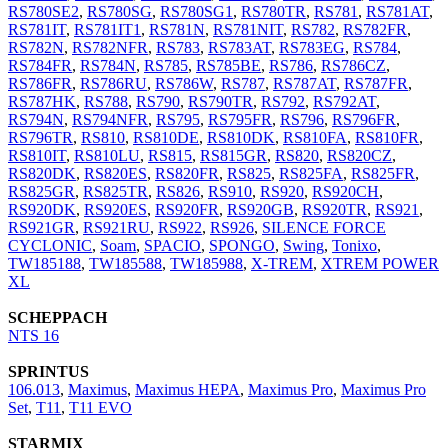
RS780SE2
,
RS780SG
,
RS780SG1
,
RS780TR
,
RS781
,
RS781AT
,
RS781IT
,
RS781IT1
,
RS781N
,
RS781NIT
,
RS782
,
RS782FR
,
RS782N
,
RS782NFR
,
RS783
,
RS783AT
,
RS783EG
,
RS784
,
RS784FR
,
RS784N
,
RS785
,
RS785BE
,
RS786
,
RS786CZ
,
RS786FR
,
RS786RU
,
RS786W
,
RS787
,
RS787AT
,
RS787FR
,
RS787HK
,
RS788
,
RS790
,
RS790TR
,
RS792
,
RS792AT
,
RS794N
,
RS794NFR
,
RS795
,
RS795FR
,
RS796
,
RS796FR
,
RS796TR
,
RS810
,
RS810DE
,
RS810DK
,
RS810FA
,
RS810FR
,
RS810IT
,
RS810LU
,
RS815
,
RS815GR
,
RS820
,
RS820CZ
,
RS820DK
,
RS820ES
,
RS820FR
,
RS825
,
RS825FA
,
RS825FR
,
RS825GR
,
RS825TR
,
RS826
,
RS910
,
RS920
,
RS920CH
,
RS920DK
,
RS920ES
,
RS920FR
,
RS920GB
,
RS920TR
,
RS921
,
RS921GR
,
RS921RU
,
RS922
,
RS926
,
SILENCE FORCE
CYCLONIC
,
Soam
,
SPACIO
,
SPONGO
,
Swing
,
Tonixo
,
TW185188
,
TW185588
,
TW185988
,
X-TREM
,
XTREM POWER
XL
SCHEPPACH
NTS 16
SPRINTUS
106.013
,
Maximus
,
Maximus HEPA
,
Maximus Pro
,
Maximus Pro
Set
,
T11
,
T11 EVO
STARMIX