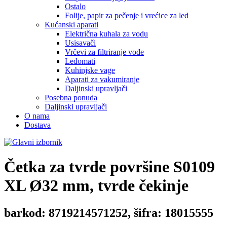
Ostalo
Folije, papir za pečenje i vrećice za led
Kućanski aparati
Električna kuhala za vodu
Usisavači
Vrčevi za filtriranje vode
Ledomati
Kuhinjske vage
Aparati za vakumiranje
Daljinski upravljači
Posebna ponuda
Daljinski upravljači
O nama
Dostava
Četka za tvrde površine
S0109
XL Ø32 mm, tvrde čekinje
barkod: 8719214571252, šifra: 18015555