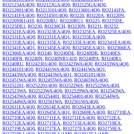
RO21234A/4Q0
,
RO2123GA/4Q0
,
RO2125GA/4Q0
,
RO212601/4Q0
,
RO213101/4Q0
,
RO213601/4Q0
,
RO2141FA
,
RO2141FA/4Q0
,
RO214501/4Q0
,
RO220
,
RO220A
,
RO220N
,
RO220NR1/410
,
RO220RU
,
RO220RU1
,
RO225
,
RO225DE
,
RO225DE1
,
RO230
,
RO230CH
,
RO230N
,
RO231
,
RO232
,
RO2321EA/4Q0
,
RO2323EA/4Q0
,
RO2325EA
,
RO2325EA/4Q0
,
RO2331EA/4Q0
,
RO2331EA/4Q1
,
RO2333EA/4Q0
,
RO2333EA/4Q1
,
RO2335EA
,
RO2335EA/4Q0
,
RO2341EA/4Q0
,
RO2341EA/4Q1
,
RO2345EA/4Q0
,
RO2345EA/4Q1
,
RO2366EA
,
RO2366EA/4Q0
,
RO240
,
RO240DE
,
RO240DK
,
RO240ES
,
RO240FR
,
RO240N
,
RO240NR1/410
,
RO240PA
,
RO240R1
,
RO240RU
,
RO242301/4Q0
,
RO2423WA/4Q0
,
RO2433WA/4Q0
,
RO244101/4Q0
,
RO2441WA/4Q0
,
RO2441WA/4Q1
,
RO2443WA/4Q0
,
RO2443WA/4Q1
,
RO245101/4Q0
,
RO2451WA/4Q0
,
RO2455WA/4Q0
,
RO2465WA/4Q0
,
RO252201
,
RO252201/4Q0
,
RO2522WA
,
RO2522WA/4Q0
,
RO2523WA
,
RO2523WA/4Q0
,
RO2529WA/4Q0
,
RO2543WA
,
RO2543WA/4Q0
,
RO254401
,
RO254401/4Q0
,
RO2544WA
,
RO2544WA/4Q0
,
RO2561WA
,
RO2561WA/4Q0
,
RO2611EA/4Q0
,
RO2614EA/4Q0
,
RO2643EA/4Q0
,
RO2645EA/4Q0
,
RO2645EA/4Q1
,
RO2669EA/4Q0
,
RO2710EA
,
RO2710EA/4Q0
,
RO2711EA
,
RO2711EA/4Q0
,
RO2712EA
,
RO2712EA/4Q0
,
RO2715EA
,
RO2715EA/4Q0
,
RO2719EA
,
RO2719EA/4Q0
,
RO2727EA
,
RO2727EA/4Q0
,
RO2759EA
,
RO2759EA/4Q0
,
RO2910EA/AM0
,
RO2913EA/AM0
,