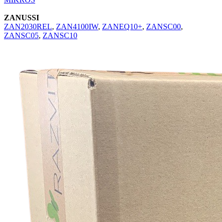
ZANUSSI
ZAN2030REL
,
ZAN4100IW
,
ZANEQ10+
,
ZANSC00
,
ZANSC05
,
ZANSC10