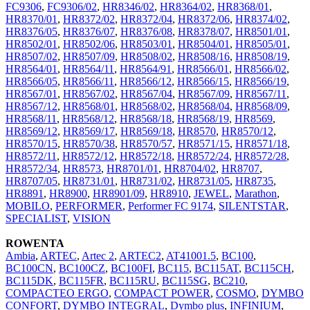
FC9306
,
FC9306/02
,
HR8346/02
,
HR8364/02
,
HR8368/01
,
HR8370/01
,
HR8372/02
,
HR8372/04
,
HR8372/06
,
HR8374/02
,
HR8376/05
,
HR8376/07
,
HR8376/08
,
HR8378/07
,
HR8501/01
,
HR8502/01
,
HR8502/06
,
HR8503/01
,
HR8504/01
,
HR8505/01
,
HR8507/02
,
HR8507/09
,
HR8508/02
,
HR8508/16
,
HR8508/19
,
HR8564/01
,
HR8564/11
,
HR8564/91
,
HR8566/01
,
HR8566/02
,
HR8566/05
,
HR8566/11
,
HR8566/12
,
HR8566/15
,
HR8566/19
,
HR8567/01
,
HR8567/02
,
HR8567/04
,
HR8567/09
,
HR8567/11
,
HR8567/12
,
HR8568/01
,
HR8568/02
,
HR8568/04
,
HR8568/09
,
HR8568/11
,
HR8568/12
,
HR8568/18
,
HR8568/19
,
HR8569
,
HR8569/12
,
HR8569/17
,
HR8569/18
,
HR8570
,
HR8570/12
,
HR8570/15
,
HR8570/38
,
HR8570/57
,
HR8571/15
,
HR8571/18
,
HR8572/11
,
HR8572/12
,
HR8572/18
,
HR8572/24
,
HR8572/28
,
HR8572/34
,
HR8573
,
HR8701/01
,
HR8704/02
,
HR8707
,
HR8707/05
,
HR8731/01
,
HR8731/02
,
HR8731/05
,
HR8735
,
HR8891
,
HR8900
,
HR8901/09
,
HR8910
,
JEWEL
,
Marathon
,
MOBILO
,
PERFORMER
,
Performer FC 9174
,
SILENTSTAR
,
SPECIALIST
,
VISION
ROWENTA
Ambia
,
ARTEC
,
Artec 2
,
ARTEC2
,
AT41001.5
,
BC100
,
BC100CN
,
BC100CZ
,
BC100FI
,
BC115
,
BC115AT
,
BC115CH
,
BC115DK
,
BC115FR
,
BC115RU
,
BC115SG
,
BC210
,
COMPACTEO ERGO
,
COMPACT POWER
,
COSMO
,
DYMBO
CONFORT
,
DYMBO INTEGRAL
,
Dymbo plus
,
INFINIUM
,