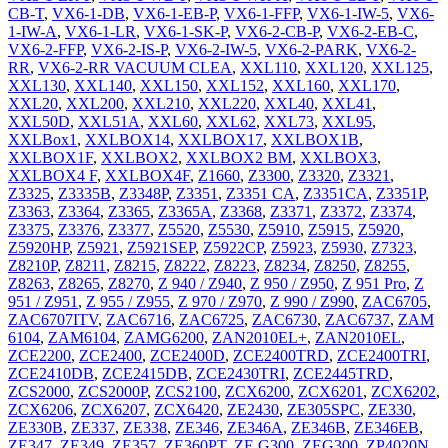
CB-T
,
VX6-1-DB
,
VX6-1-EB-P
,
VX6-1-FFP
,
VX6-1-IW-5
,
VX6-
1-IW-A
,
VX6-1-LR
,
VX6-1-SK-P
,
VX6-2-CB-P
,
VX6-2-EB-C
,
VX6-2-FFP
,
VX6-2-IS-P
,
VX6-2-IW-5
,
VX6-2-PARK
,
VX6-2-
RR
,
VX6-2-RR VACUUM CLEA
,
XXL110
,
XXL120
,
XXL125
,
XXL130
,
XXL140
,
XXL150
,
XXL152
,
XXL160
,
XXL170
,
XXL20
,
XXL200
,
XXL210
,
XXL220
,
XXL40
,
XXL41
,
XXL50D
,
XXL51A
,
XXL60
,
XXL62
,
XXL73
,
XXL95
,
XXLBox1
,
XXLBOX14
,
XXLBOX17
,
XXLBOX1B
,
XXLBOX1F
,
XXLBOX2
,
XXLBOX2 BM
,
XXLBOX3
,
XXLBOX4 F
,
XXLBOX4F
,
Z1660
,
Z3300
,
Z3320
,
Z3321
,
Z3325
,
Z3335B
,
Z3348P
,
Z3351
,
Z3351 CA
,
Z3351CA
,
Z3351P
,
Z3363
,
Z3364
,
Z3365
,
Z3365A
,
Z3368
,
Z3371
,
Z3372
,
Z3374
,
Z3375
,
Z3376
,
Z3377
,
Z5520
,
Z5530
,
Z5910
,
Z5915
,
Z5920
,
Z5920HP
,
Z5921
,
Z5921SEP
,
Z5922CP
,
Z5923
,
Z5930
,
Z7323
,
Z8210P
,
Z8211
,
Z8215
,
Z8222
,
Z8223
,
Z8234
,
Z8250
,
Z8255
,
Z8263
,
Z8265
,
Z8270
,
Z 940 / Z940
,
Z 950 / Z950
,
Z 951 Pro
,
Z
951 / Z951
,
Z 955 / Z955
,
Z 970 / Z970
,
Z 990 / Z990
,
ZAC6705
,
ZAC6707ITV
,
ZAC6716
,
ZAC6725
,
ZAC6730
,
ZAC6737
,
ZAM
6104
,
ZAM6104
,
ZAMG6200
,
ZAN2010EL+
,
ZAN2010EL
,
ZCE2200
,
ZCE2400
,
ZCE2400D
,
ZCE2400TRD
,
ZCE2400TRI
,
ZCE2410DB
,
ZCE2415DB
,
ZCE2430TRI
,
ZCE2445TRD
,
ZCS2000
,
ZCS2000P
,
ZCS2100
,
ZCX6200
,
ZCX6201
,
ZCX6202
,
ZCX6206
,
ZCX6207
,
ZCX6420
,
ZE2430
,
ZE305SPC
,
ZE330
,
ZE330B
,
ZE337
,
ZE338
,
ZE346
,
ZE346A
,
ZE346B
,
ZE346EB
,
ZE347
,
ZE349
,
ZE357
,
ZE360PT
,
ZE G300
,
ZEG300
,
ZP4020N
,