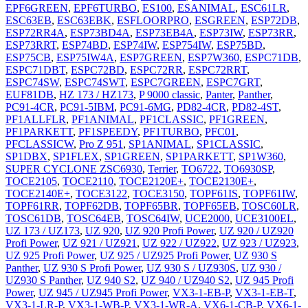
EPF6GREEN
,
EPF6TURBO
,
ES100
,
ESANIMAL
,
ESC61LR
,
ESC63EB
,
ESC63EBK
,
ESFLOORPRO
,
ESGREEN
,
ESP72DB
,
ESP72RR4A
,
ESP73BD4A
,
ESP73EB4A
,
ESP73IW
,
ESP73RR
,
ESP73RRT
,
ESP74BD
,
ESP74IW
,
ESP754IW
,
ESP75BD
,
ESP75CB
,
ESP75IW4A
,
ESP7GREEN
,
ESP7W360
,
ESPC71DB
,
ESPC71DBT
,
ESPC72BD
,
ESPC72RR
,
ESPC72RRT
,
ESPC74SW
,
ESPC74SWT
,
ESPC7GREEN
,
ESPC7GRT
,
EUF81DB
,
HZ 173 / HZ173
,
P 9000 classic
,
Panter
,
Panther
,
PC91-4CR
,
PC91-5IBM
,
PC91-6MG
,
PD82-4CR
,
PD82-4ST
,
PF1ALLFLR
,
PF1ANIMAL
,
PF1CLASSIC
,
PF1GREEN
,
PF1PARKETT
,
PF1SPEEDY
,
PF1TURBO
,
PFC01
,
PFCLASSICW
,
Pro Z 951
,
SP1ANIMAL
,
SP1CLASSIC
,
SP1DBX
,
SP1FLEX
,
SP1GREEN
,
SP1PARKETT
,
SP1W360
,
SUPER CYCLONE ZSC6930
,
Terrier
,
TO6722
,
TO6930SP
,
TOCE2105
,
TOCE2110
,
TOCE2120E+
,
TOCE2130E+
,
TOCE2140E+
,
TOCE3122
,
TOCE3150
,
TOPF61IS
,
TOPF61IW
,
TOPF61RR
,
TOPF62DB
,
TOPF65BR
,
TOPF65EB
,
TOSC60LR
,
TOSC61DB
,
TOSC64EB
,
TOSC64IW
,
UCE2000
,
UCE3100EL
,
UZ 173 / UZ173
,
UZ 920
,
UZ 920 Profi Power
,
UZ 920 / UZ920
Profi Power
,
UZ 921 / UZ921
,
UZ 922 / UZ922
,
UZ 923 / UZ923
,
UZ 925 Profi Power
,
UZ 925 / UZ925 Profi Power
,
UZ 930 S
Panther
,
UZ 930 S Profi Power
,
UZ 930 S / UZ930S
,
UZ 930 /
UZ930 S Panther
,
UZ 940 S2
,
UZ 940 / UZ940 S2
,
UZ 945 Profi
Power
,
UZ 945 / UZ945 Profi Power
,
VX3-1-EB-P
,
VX3-1-EB-T
,
VX3-1-LR-P
,
VX3-1-WB-P
,
VX3-1-WR-A
,
VX6-1-CB-P
,
VX6-1-