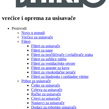
vrećice i oprema za usisavače
Proizvodi
Novo u ponudi
Vrećice za usisavače
Filteri
Filteri za usisavače
Filteri za nape
Filteri za pročišćivače i ovlaživače zraka
Filteri za sušilice rublja
Filteri za ventilacijske otvore
Filteri za aparate za kavu
Filteri za visokotlačne perače
Filteri za hladnjake i rashladne vitrine
Pribor za usisavače
Četke za usisavače
Crijeva za usisavače
Ručke za usisavače
Cijevi za usisavače
Nastavci za usisavače
Dodaci za robotske usisavače