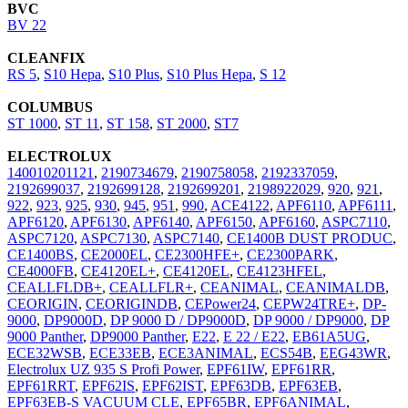
BVC
BV 22
CLEANFIX
RS 5
,
S10 Hepa
,
S10 Plus
,
S10 Plus Hepa
,
S 12
COLUMBUS
ST 1000
,
ST 11
,
ST 158
,
ST 2000
,
ST7
ELECTROLUX
140010201121
,
2190734679
,
2190758058
,
2192337059
,
2192699037
,
2192699128
,
2192699201
,
2198922029
,
920
,
921
,
922
,
923
,
925
,
930
,
945
,
951
,
990
,
ACE4122
,
APF6110
,
APF6111
,
APF6120
,
APF6130
,
APF6140
,
APF6150
,
APF6160
,
ASPC7110
,
ASPC7120
,
ASPC7130
,
ASPC7140
,
CE1400B DUST PRODUC
,
CE1400BS
,
CE2000EL
,
CE2300HFE+
,
CE2300PARK
,
CE4000FB
,
CE4120EL+
,
CE4120EL
,
CE4123HFEL
,
CEALLFLDB+
,
CEALLFLR+
,
CEANIMAL
,
CEANIMALDB
,
CEORIGIN
,
CEORIGINDB
,
CEPower24
,
CEPW24TRE+
,
DP-
9000
,
DP9000D
,
DP 9000 D / DP9000D
,
DP 9000 / DP9000
,
DP
9000 Panther
,
DP9000 Panther
,
E22
,
E 22 / E22
,
EB61A5UG
,
ECE32WSB
,
ECE33EB
,
ECE3ANIMAL
,
ECS54B
,
EEG43WR
,
Electrolux UZ 935 S Profi Power
,
EPF61IW
,
EPF61RR
,
EPF61RRT
,
EPF62IS
,
EPF62IST
,
EPF63DB
,
EPF63EB
,
EPF63EB-S VACUUM CLE
,
EPF65BR
,
EPF6ANIMAL
,